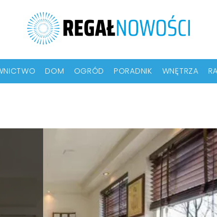
WNICTWO
DOM
OGRÓD
PORADNIK
WNĘTRZA
RA