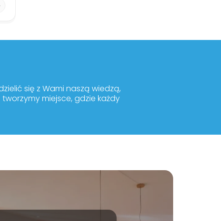
ielić się z Wami naszą wiedzą,
m tworzymy miejsce, gdzie każdy