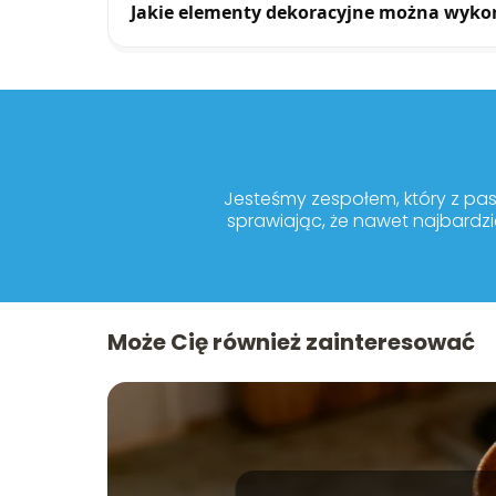
Jakie elementy dekoracyjne można wykor
Jesteśmy zespołem, który z pa
sprawiając, że nawet najbardzi
Może Cię również zainteresować