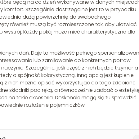
które będą na co dzień wykonywane w danych miejscac
komfort. Szczególnie dostrzegalne jest to w przypadku
odpowiednio dużą powierzchnię do swobodnego
ęty również muszą być rozmieszczone tak, aby ułatwiać
o wystrój. Każdy pokój może mieć charakterystyczne dla
ionych dań. Daje to możliwość pełnego spersonalizowan
nteresowania lub zamiłowanie do konkretnych potraw.
czynia. Szczególnie, jeśli część z nich będzie trzymana
dy o spójność kolorystyczną. Inną opcją jest kupienie
dą z nich można opisać wykorzystując do tego zdobione
dne składniki pod ręką, a równocześnie zadbać o estetyk
ejsce na takie akcesoria. Doskonale mogą się tu sprawdzić
powiednie rozłożenie pojemniczków.