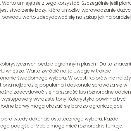
rto umiejętnie z tego korzystać. Szczególnie jeśli plan
jest stworzenie bazy, która umożliwi wprowadzanie duży
go powodu warto zdecydować się na zakup jak najbardziej
kolorystycznych będzie ogromnym plusem. Da to znaczn
lu wnętrza. Warto zwrócić na to uwagę w trakcie
konanie świadomego wyboru. W kwestii kolorów nie należy
est ona najbardziej popularna i doskonale sprawdza się w
 można zdecydować się na szarość lub różnorodne odcien
nie występowały wyraziste tony. Kolorystyka powinna być
chłodne barwy mogą okazać się bardzo ograniczające.
dopiero wtedy dokonać ostatecznego wyboru. Każde
ego podejścia. Meble mogą mieć różnorodne funkcje.