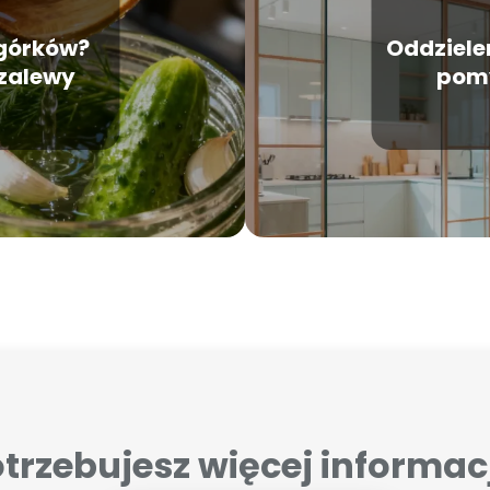
 ogórków?
Oddzielen
 zalewy
pomy
trzebujesz więcej informac