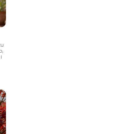
tu
o,
i