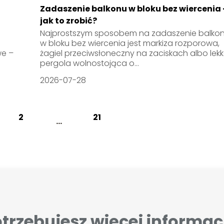
Zadaszenie balkonu w bloku bez wiercenia 
jak to zrobić?
Najprostszym sposobem na zadaszenie balko
w bloku bez wiercenia jest markiza rozporowa,
we –
żagiel przeciwsłoneczny na zaciskach albo lek
pergola wolnostojąca o...
2026-07-28
2
21
...
trzebujesz więcej informac