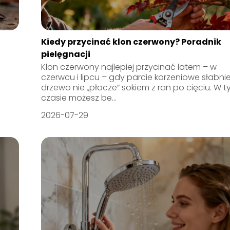
Kiedy przycinać klon czerwony? Poradnik
pielęgnacji
Klon czerwony najlepiej przycinać latem – w
czerwcu i lipcu – gdy parcie korzeniowe słabnie
drzewo nie „płacze” sokiem z ran po cięciu. W 
czasie możesz be...
2026-07-29