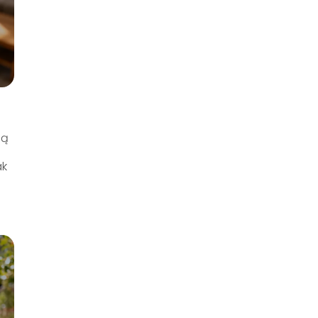
ią
ak