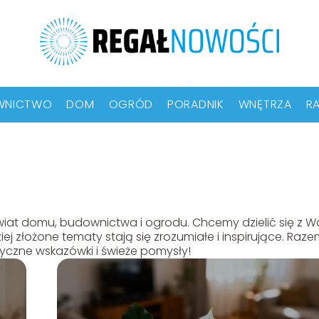
WNICTWO
DOM
OGRÓD
PORADNIK
WNĘTRZA
RA
wiat domu, budownictwa i ogrodu. Chcemy dzielić się z 
ej złożone tematy stają się zrozumiałe i inspirujące. Raz
tyczne wskazówki i świeże pomysły!