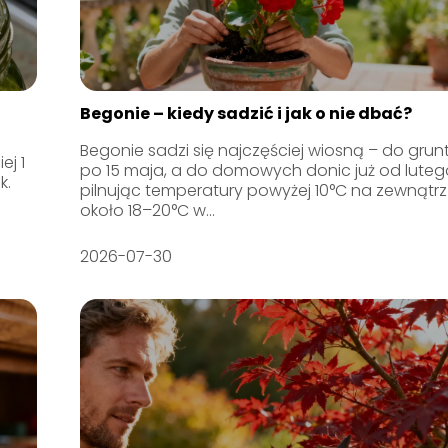
Begonie – kiedy sadzić i jak o nie dbać?
Begonie sadzi się najczęściej wiosną – do grun
ej 1
po 15 maja, a do domowych donic już od luteg
k.
pilnując temperatury powyżej 10°C na zewnątrz 
około 18–20°C w...
2026-07-30