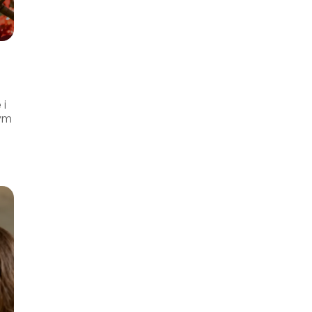
 i
tym