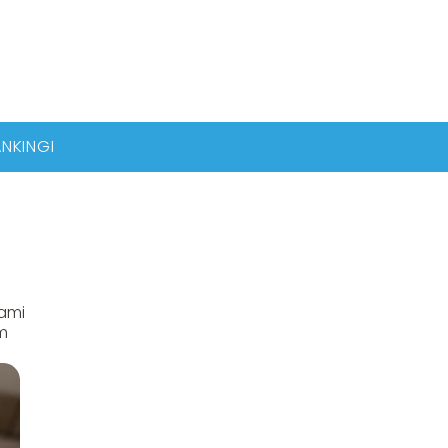
NKINGI
Wami
em