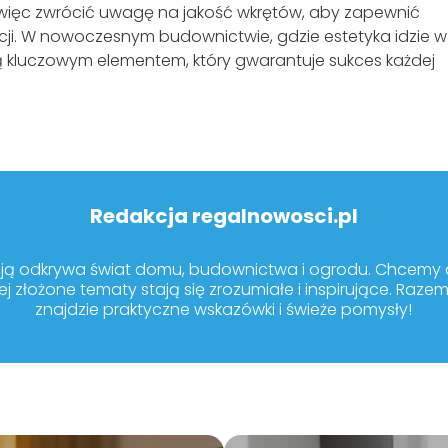
 więc zwrócić uwagę na jakość wkrętów, aby zapewnić
cji. W nowoczesnym budownictwie, gdzie estetyka idzie w
 są kluczowym elementem, który gwarantuje sukces każdej
Redakcja regalnowosci.pl
sją odkrywa świat domu, budownictwa i ogrodu. Chcemy dz
ej złożone tematy stają się zrozumiałe i inspirujące. Raze
znajdzie praktyczne wskazówki i świeże pomysły!