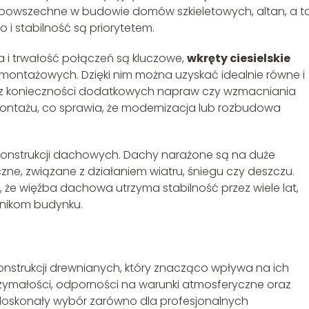
 powszechne w budowie domów szkieletowych, altan, a t
 i stabilność są priorytetem.
a i trwałość połączeń są kluczowe,
wkręty ciesielskie
ontażowych. Dzięki nim można uzyskać idealnie równe i
 bez konieczności dodatkowych napraw czy wzmacniania
emontażu, co sprawia, że modernizacja lub rozbudowa
onstrukcji dachowych. Dachy narażone są na duże
zne, związane z działaniem wiatru, śniegu czy deszczu.
, że więźba dachowa utrzyma stabilność przez wiele lat,
nikom budynku.
konstrukcji drewnianych, który znacząco wpływa na ich
trzymałości, odporności na warunki atmosferyczne oraz
oskonały wybór zarówno dla profesjonalnych