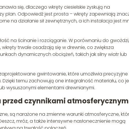
awia się, dlaczego wkręty ciesielskie zyskują na
y plan. Odpowiedź jest prosta – wkręty zapewniają znac
orne na działanie sił zewnętrznych, a ich instalacja jest mn
ałość na ścinanie i rozciąganie. W porównaniu do gwoździ
kręty trwale osadzają się w drewnie, co zwiększa
unkach dynamicznych obciążeń, takich jak silny wiatr lub
ie zaprojektowane gwintowanie, które umożliwia precyzyjne
 Dzięki temu zachowują one integralność materiału, co je
i lub wysuszonymi elementami drewnianymi.
na przed czynnikami atmosferycznym
rzne, są narażone na zmienne warunki atmosferyczne, któ
 Deszcz, mróz, a także intensywne nasłonecznienie mogą
 wpływa na trwałość połączeń.