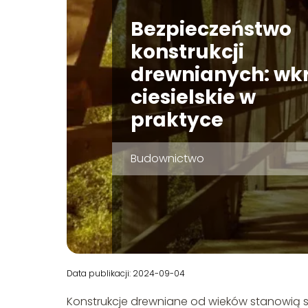
Bezpieczeństwo
konstrukcji
drewnianych: wk
ciesielskie w
praktyce
Budownictwo
Data publikacji: 2024-09-04
Konstrukcje drewniane od wieków stanowią 