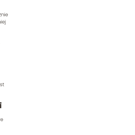
znie
iej
,
st
i
re