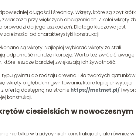
owiedniej długości i średnicy. Wkręty, które są zbyt krótki
 zwłaszcza przy większych obciążeniach. Z kolei wkręty z
 prowadzi do jego uszkodzeń. Dlatego kluczowe jest
ależności od charakterystyki konstrukcji.
ykonane są wkręty. Najlepiej wybierać wkręty ze stali
ją odporność na rdzę i korozję. Warto też zwrócić uwagę
óre jeszcze bardziej zwiększają ich żywotność.
ie typu gwintu do rodzaju drewna. Dla twardych gatunków
się wkręty o głębokim gwintowaniu, które lepiej chwytają
 z ofertą dostępną na stronie
https://metmet.pl/
i wybr
j konstrukcji.
krętów ciesielskich w nowoczesnym
anie nie tylko w tradycyjnych konstrukcjach, ale również w