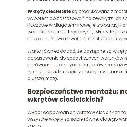
Wkręty ciesielskie
są produkowane z materi
wyborem do zastosowań na zewnątrz. Ich spe
kluczowe w długoterminowej eksploatacji kons
warunkach atmosferycznych, wkręty te po
bezpieczeństwo i trwałość konstrukcji drewn
Warto również dodać, że dostępne są wkręty o
dopasowanie do specyficznych warunków mon
porównaniu do innych elementów montażowych,
tylko lepiej radzą sobie z trudnymi warunka
dłuższą metę.
Bezpieczeństwo montażu: na
wkrętów ciesielskich?
Wybór odpowiednich wkrętów ciesielskich to kl
wszystkie wkręty są sobie równe, dlatego wa
zakupu.