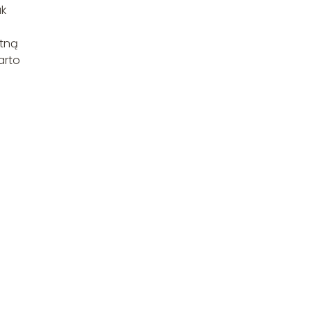
ak
otną
arto