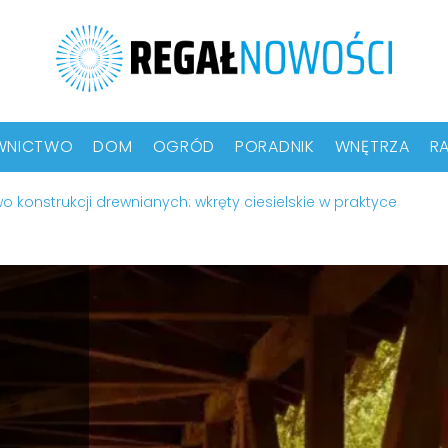
WNICTWO
DOM
OGRÓD
PORADNIK
WNĘTRZA
RA
 konstrukcji drewnianych: wkręty ciesielskie w praktyce