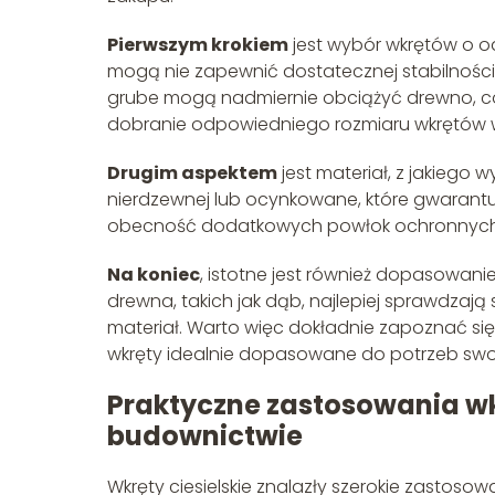
Pierwszym krokiem
jest wybór wkrętów o odp
mogą nie zapewnić dostatecznej stabilności,
grube mogą nadmiernie obciążyć drewno, co
dobranie odpowiedniego rozmiaru wkrętów w z
Drugim aspektem
jest materiał, z jakiego w
nierdzewnej lub ocynkowane, które gwarantu
obecność dodatkowych powłok ochronnych, kt
Na koniec
, istotne jest również dopasowan
drewna, takich jak dąb, najlepiej sprawdzają 
materiał. Warto więc dokładnie zapoznać się
wkręty idealnie dopasowane do potrzeb swoje
Praktyczne zastosowania w
budownictwie
Wkręty ciesielskie znalazły szerokie zastosow