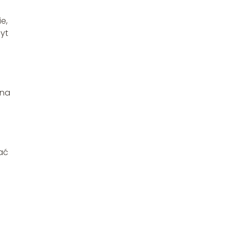
e,
byt
 na
ać