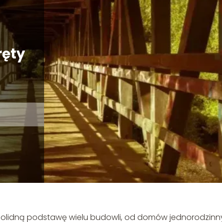
ręty
solidną podstawę wielu budowli, od domów jednorodzin