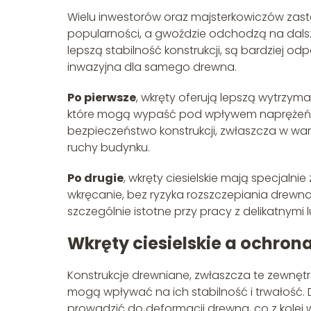
Wielu inwestorów oraz majsterkowiczów zastan
popularności, a gwoździe odchodzą na dalsz
lepszą stabilność konstrukcji, są bardziej odp
inwazyjna dla samego drewna.
Po pierwsze
, wkręty oferują lepszą wytrzym
które mogą wypaść pod wpływem naprężeń, w
bezpieczeństwo konstrukcji, zwłaszcza w war
ruchy budynku.
Po drugie
, wkręty ciesielskie mają specjaln
wkręcanie, bez ryzyka rozszczepiania drewna.
szczególnie istotne przy pracy z delikatnym
Wkręty ciesielskie a ochro
Konstrukcje drewniane, zwłaszcza te zewnęt
mogą wpływać na ich stabilność i trwałość.
prowadzić do deformacji drewna, co z kolei