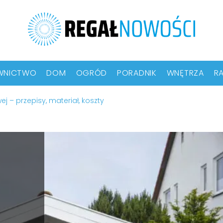
WNICTWO
DOM
OGRÓD
PORADNIK
WNĘTRZA
RA
 – przepisy, materiał, koszty