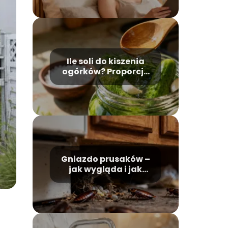
Ile soli do kiszenia
ogórków? Proporcje
idealnej zalewy
Gniazdo prusaków –
jak wygląda i jak
skutecznie je
zwalczyć?