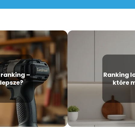
ranking –
Ranking l
jlepsze?
które 