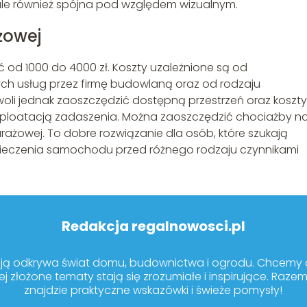
, ale również spójna pod względem wizualnym.
żowej
od 1000 do 4000 zł. Koszty uzależnione są od
h usług przez firmę budowlaną oraz od rodzaju
i jednak zaoszczędzić dostępną przestrzeń oraz koszty
sploatacją zadaszenia. Można zaoszczędzić chociażby n
ażowej. To dobre rozwiązanie dla osób, które szukają
pieczenia samochodu przed różnego rodzaju czynnikami
Redakcja regalnowosci.pl
sją odkrywa świat domu, budownictwa i ogrodu. Chcemy dz
ej złożone tematy stają się zrozumiałe i inspirujące. Raze
znajdzie praktyczne wskazówki i świeże pomysły!