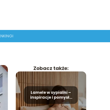
NKINGI
Zobacz także:
Lamele w sypialni –
inspiracje i pomysły
na aranżację