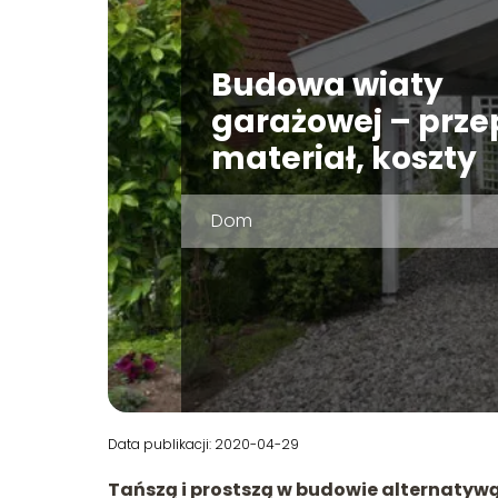
Budowa wiaty
garażowej – przep
materiał, koszty
Dom
Data publikacji: 2020-04-29
Tańszą i prostszą w budowie alternatyw