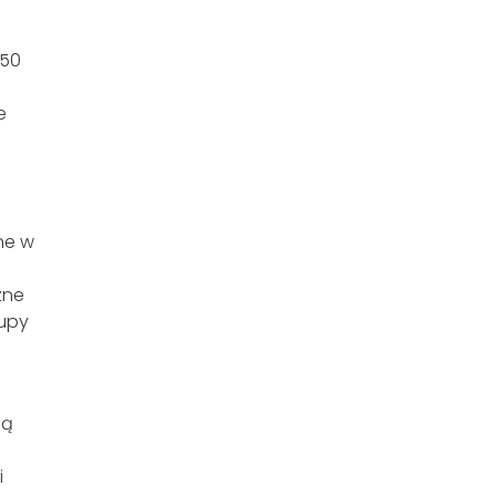
 50
e
ne w
zne
upy
ją
i