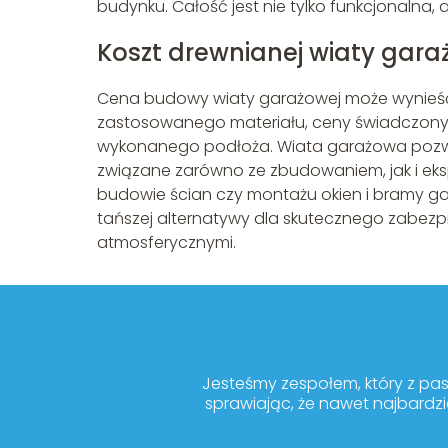
budynku. Całość jest nie tylko funkcjonalna
Koszt drewnianej wiaty gara
Cena budowy wiaty garażowej może wynieść 
zastosowanego materiału, ceny świadczonyc
wykonanego podłoża. Wiata garażowa pozwol
związane zarówno ze zbudowaniem, jak i ek
budowie ścian czy montażu okien i bramy gar
tańszej alternatywy dla skutecznego zabez
atmosferycznymi.
Jesteśmy zespołem, który z pa
sprawiając, że nawet najbardzi