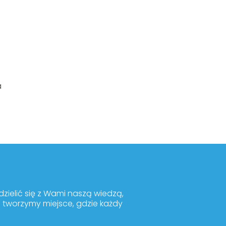
a
ielić się z Wami naszą wiedzą,
m tworzymy miejsce, gdzie każdy