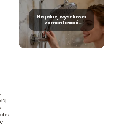
Na jakiej wysokości
zamontować
deszczownicę?
.
iej
b
sobu
ie