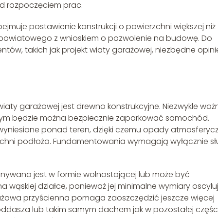
ed rozpoczęciem prac.
jmuje postawienie konstrukcji o powierzchni większej niż
 powiatowego z wnioskiem o pozwolenie na budowę. Do
tów, takich jak projekt wiaty garażowej, niezbędne opini
aty garażowej jest drewno konstrukcyjne. Niezwykle waż
którym będzie można bezpiecznie zaparkować samochód.
o wyniesione ponad teren, dzięki czemu opady atmosferyc
chni podłoża. Fundamentowania wymagają wyłącznie sł
nywana jest w formie wolnostojącej lub może być
wąskiej działce, ponieważ jej minimalne wymiary oscylu
garażowa przyścienna pomaga zaoszczędzić jeszcze więcej
ddasza lub takim samym dachem jak w pozostałej częśc