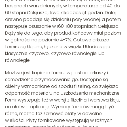
basenach warzelnianych, w temperaturze od 40 do
60 stopni Celsjusza, trwa kilkadziesiąt godzin. Dalej
drewno poddaje się działaniu pary wodnej, a potem
następuje osuszanie w 160-180 stopniach Celsjusza.
Dąży się do tego, aby produkt końcowy miał poziom
wilgotności na poziomie 4-7%. Gotowe arkusze
forniru są klejone, łączone w wiązki. Układa się je
klasycznie krzyżowo, krzyżowo równolegle lub
równolegle.
Możliwe jest kupienie forniru w postaci arkuszy i
samodzielne przymocowanie go. Dostępne są
okleiny wzmocnione od spodu flizeliną, co zwiększa
odporność materiału na uszkodzenia mechaniczne.
Fornir występuje też w wersji z flizeliną i warstwą kleju,
co ułatwia aplikację. Wymiary fornirów mogą być
różne, można też zamówić płaty w dowolnej
wielkości. Płyty fornirowane występują w różnych