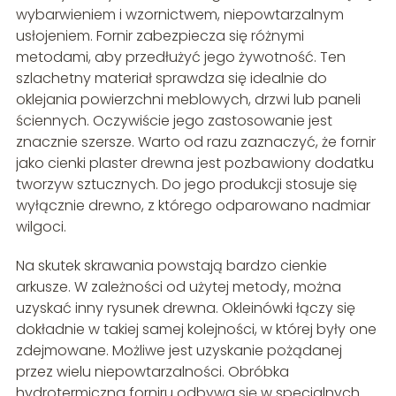
wybarwieniem i wzornictwem, niepowtarzalnym
usłojeniem. Fornir zabezpiecza się różnymi
metodami, aby przedłużyć jego żywotność. Ten
szlachetny materiał sprawdza się idealnie do
oklejania powierzchni meblowych, drzwi lub paneli
ściennych. Oczywiście jego zastosowanie jest
znacznie szersze. Warto od razu zaznaczyć, że fornir
jako cienki plaster drewna jest pozbawiony dodatku
tworzyw sztucznych. Do jego produkcji stosuje się
wyłącznie drewno, z którego odparowano nadmiar
wilgoci.
Na skutek skrawania powstają bardzo cienkie
arkusze. W zależności od użytej metody, można
uzyskać inny rysunek drewna. Okleinówki łączy się
dokładnie w takiej samej kolejności, w której były one
zdejmowane. Możliwe jest uzyskanie pożądanej
przez wielu niepowtarzalności. Obróbka
hydrotermiczna forniru odbywa się w specjalnych