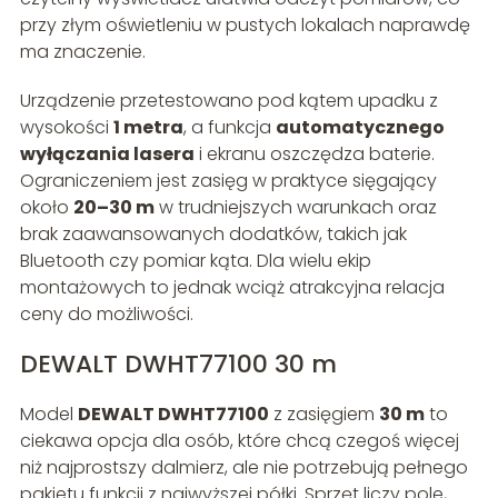
przy złym oświetleniu w pustych lokalach naprawdę
ma znaczenie.
Urządzenie przetestowano pod kątem upadku z
wysokości
1 metra
, a funkcja
automatycznego
wyłączania lasera
i ekranu oszczędza baterie.
Ograniczeniem jest zasięg w praktyce sięgający
około
20–30 m
w trudniejszych warunkach oraz
brak zaawansowanych dodatków, takich jak
Bluetooth czy pomiar kąta. Dla wielu ekip
montażowych to jednak wciąż atrakcyjna relacja
ceny do możliwości.
DEWALT DWHT77100 30 m
Model
DEWALT DWHT77100
z zasięgiem
30 m
to
ciekawa opcja dla osób, które chcą czegoś więcej
niż najprostszy dalmierz, ale nie potrzebują pełnego
pakietu funkcji z najwyższej półki. Sprzęt liczy pole,