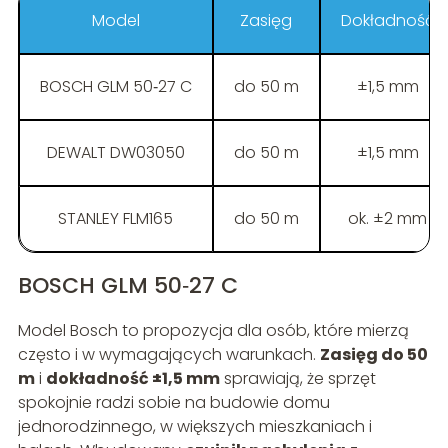
Model
Zasięg
Dokładność
BOSCH GLM 50‑27 C
do 50 m
±1,5 mm
DEWALT DW03050
do 50 m
±1,5 mm
STANLEY FLM165
do 50 m
ok. ±2 mm
BOSCH GLM 50‑27 C
Model Bosch to propozycja dla osób, które mierzą
często i w wymagających warunkach.
Zasięg do 50
m
i
dokładność ±1,5 mm
sprawiają, że sprzęt
spokojnie radzi sobie na budowie domu
jednorodzinnego, w większych mieszkaniach i