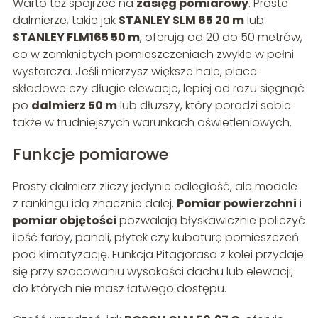
Warto też spojrzeć na
zasięg pomiarowy
. Proste
dalmierze, takie jak
STANLEY SLM 65 20 m
lub
STANLEY FLM165 50 m
, oferują od 20 do 50 metrów,
co w zamkniętych pomieszczeniach zwykle w pełni
wystarcza. Jeśli mierzysz większe hale, place
składowe czy długie elewacje, lepiej od razu sięgnąć
po
dalmierz 50 m
lub dłuższy, który poradzi sobie
także w trudniejszych warunkach oświetleniowych.
Funkcje pomiarowe
Prosty dalmierz zliczy jedynie odległość, ale modele
z rankingu idą znacznie dalej.
Pomiar powierzchni
i
pomiar objętości
pozwalają błyskawicznie policzyć
ilość farby, paneli, płytek czy kubaturę pomieszczeń
pod klimatyzację. Funkcja Pitagorasa z kolei przydaje
się przy szacowaniu wysokości dachu lub elewacji,
do których nie masz łatwego dostępu.