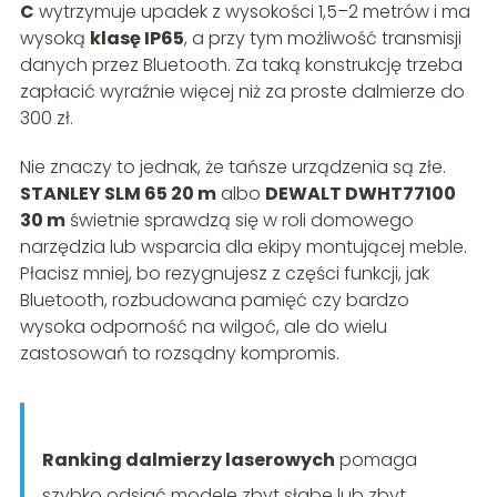
C
wytrzymuje upadek z wysokości 1,5–2 metrów i ma
wysoką
klasę IP65
, a przy tym możliwość transmisji
danych przez Bluetooth. Za taką konstrukcję trzeba
zapłacić wyraźnie więcej niż za proste dalmierze do
300 zł.
Nie znaczy to jednak, że tańsze urządzenia są złe.
STANLEY SLM 65 20 m
albo
DEWALT DWHT77100
30 m
świetnie sprawdzą się w roli domowego
narzędzia lub wsparcia dla ekipy montującej meble.
Płacisz mniej, bo rezygnujesz z części funkcji, jak
Bluetooth, rozbudowana pamięć czy bardzo
wysoka odporność na wilgoć, ale do wielu
zastosowań to rozsądny kompromis.
Ranking dalmierzy laserowych
pomaga
szybko odsiać modele zbyt słabe lub zbyt