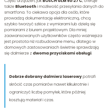
Część urządzeń, jak
BOSCH GLM 50‑27 C
, oferuje
także
Bluetooth
i możliwość przesyłania danych do
smartfona. To ciekawa opcja dla osób, które
prowadzą dokumentację elektroniczną, chcą
szybko tworzyć szkice z wymiarami lub dzielą się
pomiarami z biurem projektowym. Dla mniej
zaawansowanych użytkowników często ważniejsza
jest prostota niż rozbudowane menu, dlatego w
domowych zastosowaniach świetnie sprawdzają
się dalmierze z
dwoma przyciskami obsługi
.
Dobrze dobrany dalmierz laserowy
potrafi
skrócić czas pomiarów nawet kilkukrotnie i
ograniczyć liczbę pomyłek, które później
kosztują materiał i czas.