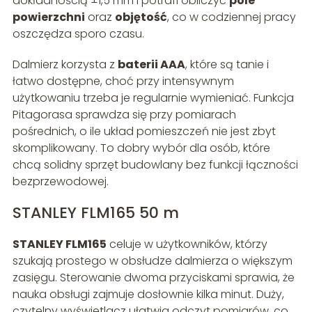
dokładnością ±1,5 mm i potrafi obliczyć
pole
powierzchni
oraz
objętość
, co w codziennej pracy
oszczędza sporo czasu.
Dalmierz korzysta z
baterii AAA
, które są tanie i
łatwo dostępne, choć przy intensywnym
użytkowaniu trzeba je regularnie wymieniać. Funkcja
Pitagorasa sprawdza się przy pomiarach
pośrednich, o ile układ pomieszczeń nie jest zbyt
skomplikowany. To dobry wybór dla osób, które
chcą solidny sprzęt budowlany bez funkcji łączności
bezprzewodowej.
STANLEY FLM165 50 m
STANLEY FLM165
celuje w użytkowników, którzy
szukają prostego w obsłudze dalmierza o większym
zasięgu. Sterowanie dwoma przyciskami sprawia, że
nauka obsługi zajmuje dosłownie kilka minut. Duży,
czytelny wyświetlacz ułatwia odczyt pomiarów, co