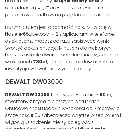
halach. Wbudowany
czujnik nachylenia
z
dokładnością ±0,2° przydaje się przy kontroli
poziomów i spadków, na przykład na tarasach.
Dużym atutem jest odporność na kurz i wodę w
klasie
IP65
Bluetooth 4.2 z aplikacjami w telefonie,
dzięki czemu możesz od razu zapisywać wyniki i
tworzyć dokumentację. Minusem dla niektórych
będzie zasilanie dwoma bateriami AA i wyższa cena
w okolicach
780 zł
, ale dla ekip budowlanych to
inwestycja w trwałość i wygodę pracy.
DEWALT DW03050
DEWALT DW03050
to klasyczny dalmierz
50 m
,
stworzony z myślą o cięższych warunkach.
Obudowa znosi upadki z wysokości do 2 metrów, a
szczelność IP65 zabezpiecza wnętrze przed pyłem i
wilgocią. Urządzenie mierzy odległość z