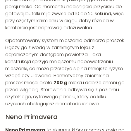
porcji mleka. Od momentu naciśnięcia przycisku do
gotowej butelki mija zwykle od 10 do 20 sekund, więc
przy częstym karmieniu w ciągu doby różnica w
komforcie jest naprawdę odczuwalna.
Opatentowany system mieszania odmierza proszek
i łączy go z wodą w zamkniętym lejku, z
ograniczonym dostępem powietrza. Taka
konstrukcja sprzyja mniejszemu napowietrzeniu
mieszanki, co może przełożyć się na mniejsze ryzyko
wzdęć czy ulewania. Hermetyczny zbiornik na
proszek mieści około
700 g
mleka i dobrze chroni go
przed wilgocią. Sterowanie odbywa się z poziomu
czytelnego, cyfrowego panelu, który po kilku
użyciach obsługujesz niemal odruchowo.
Neno Primavera
Neno Primavera
to ekspres, który mocno stawia na