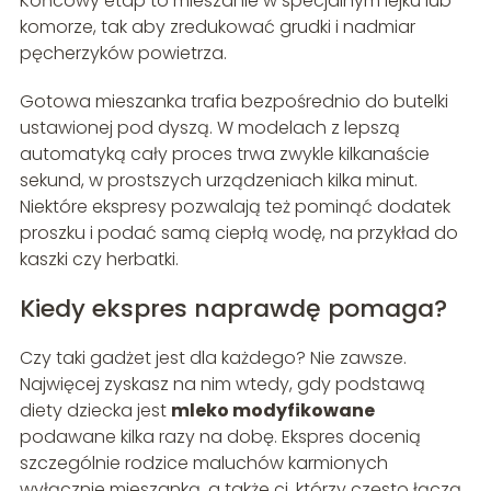
Końcowy etap to mieszanie w specjalnym lejku lub
komorze, tak aby zredukować grudki i nadmiar
pęcherzyków powietrza.
Gotowa mieszanka trafia bezpośrednio do butelki
ustawionej pod dyszą. W modelach z lepszą
automatyką cały proces trwa zwykle kilkanaście
sekund, w prostszych urządzeniach kilka minut.
Niektóre ekspresy pozwalają też pominąć dodatek
proszku i podać samą ciepłą wodę, na przykład do
kaszki czy herbatki.
Kiedy ekspres naprawdę pomaga?
Czy taki gadżet jest dla każdego? Nie zawsze.
Najwięcej zyskasz na nim wtedy, gdy podstawą
diety dziecka jest
mleko modyfikowane
podawane kilka razy na dobę. Ekspres docenią
szczególnie rodzice maluchów karmionych
wyłącznie mieszanką, a także ci, którzy często łączą