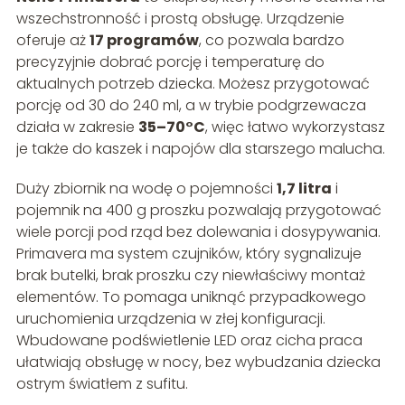
wszechstronność i prostą obsługę. Urządzenie
oferuje aż
17 programów
, co pozwala bardzo
precyzyjnie dobrać porcję i temperaturę do
aktualnych potrzeb dziecka. Możesz przygotować
porcję od 30 do 240 ml, a w trybie podgrzewacza
działa w zakresie
35–70°C
, więc łatwo wykorzystasz
je także do kaszek i napojów dla starszego malucha.
Duży zbiornik na wodę o pojemności
1,7 litra
i
pojemnik na 400 g proszku pozwalają przygotować
wiele porcji pod rząd bez dolewania i dosypywania.
Primavera ma system czujników, który sygnalizuje
brak butelki, brak proszku czy niewłaściwy montaż
elementów. To pomaga uniknąć przypadkowego
uruchomienia urządzenia w złej konfiguracji.
Wbudowane podświetlenie LED oraz cicha praca
ułatwiają obsługę w nocy, bez wybudzania dziecka
ostrym światłem z sufitu.