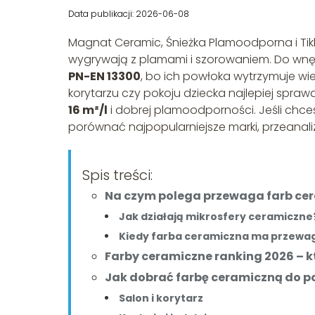
Data publikacji: 2026-06-08
Magnat Ceramic, Śnieżka Plamoodporna i Tikku
wygrywają z plamami i szorowaniem. Do wnęt
PN-EN 13300
, bo ich powłoka wytrzymuje wie
korytarzu czy pokoju dziecka najlepiej spra
16 m²/l
i dobrej plamoodporności. Jeśli chc
porównać najpopularniejsze marki, przeanaliz
Spis treści:
Na czym polega przewaga farb ce
Jak działają mikrosfery ceramiczne
Kiedy farba ceramiczna ma przewa
Farby ceramiczne ranking 2026 – 
Jak dobrać farbę ceramiczną do 
Salon i korytarz