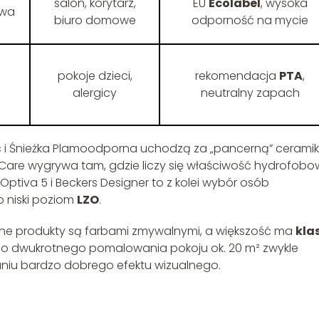
salon, korytarz,
EU
Ecolabel
, wysoka
owa
biuro domowe
odporność na mycie
pokoje dzieci,
rekomendacja
PTA
,
alergicy
neutralny zapach
i Śnieżka Plamoodporna uchodzą za „pancerną” cerami
syCare wygrywa tam, gdzie liczy się właściwość hydrofob
a Optiva 5 i Beckers Designer to z kolei wybór osób
o niski poziom
LZO
.
one produkty są farbami zmywalnymi, a większość ma
klas
 do dwukrotnego pomalowania pokoju ok. 20 m² zwykle
aniu bardzo dobrego efektu wizualnego.