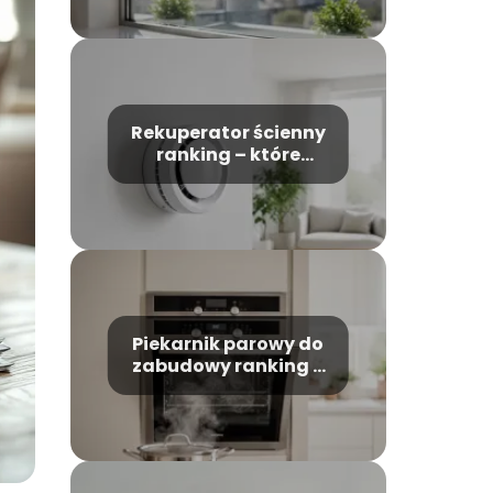
Rekuperator ścienny
ranking – które
modele warto
wybrać?
Piekarnik parowy do
zabudowy ranking –
który model wybrać?