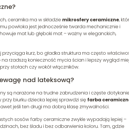
czne?
ych, ceramika ma w składzie
mikrosfery ceramiczne
, któ
i temu powłoka jest jednocześnie twarda mechanicznie i
howuje mat lub głęboki mat – ważny w eleganckich,
rzyciąga kurz, bo gładka struktura ma często właściwo
o na rzadszą konieczność mycia ścian i lepszy wygląd mie
 przy stołach czy wokół włączników.
zewagę nad lateksową?
any są narażone na trudne zabrudzenia i częste dotykanie
y przy biurku dziecka lepiej sprawdzi się
farba ceramicz
nawet jeśli ten drugi ma dobrą klasę zmywalności.
ustych sosów farby ceramiczne zwykle wypadają lepiej –
dzinach, bez śladu i bez odbarwienia koloru. Tam, gdzie