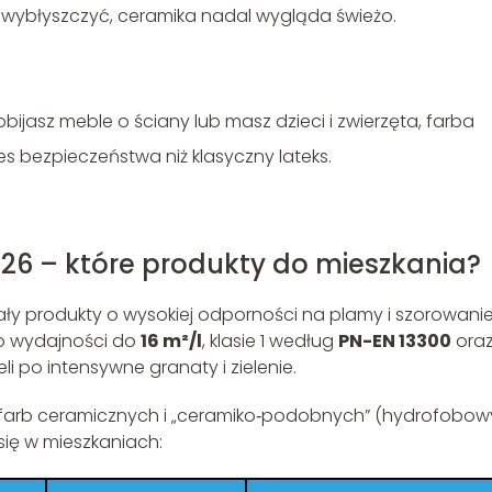
się wybłyszczyć, ceramika nadal wygląda świeżo.
obijasz meble o ściany lub masz dzieci i zwierzęta, farba
s bezpieczeństwa niż klasyczny lateks.
26 – które produkty do mieszkania?
ły produkty o wysokiej odporności na plamy i szorowanie
 o wydajności do
16 m²/l
, klasie 1 według
PN-EN 13300
ora
i po intensywne granaty i zielenie.
h farb ceramicznych i „ceramiko‑podobnych” (hydrofobo
się w mieszkaniach: