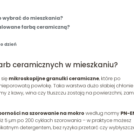
o wybrać do mieszkania?
alowane farbą ceramiczną?
o dzień
arb ceramicznych w mieszkaniu?
 się
mikroskopijne granulki ceramiczne
, które po
 nieporowatą powłokę. Taka warstwa dużo słabiej chłonie
amy z kawy, wina czy tłuszczu zostają na powierzchni, zam
dporności na szorowanie na mokro
według normy
PN-E
niż 5 µm po 200 cyklach szorowania – w praktyce możesz
likatnym detergentem, bez ryzyka przetarć czy wybłyszcz