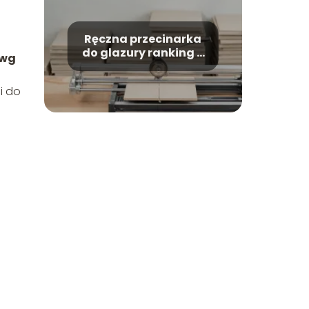
Ręczna przecinarka
do glazury ranking –
 wg
które modele warto
kupić?
i do