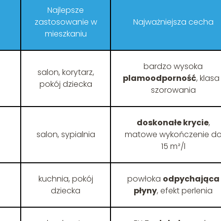
Najlepsze
zastosowanie w
Najważniejsza cecha
mieszkaniu
bardzo wysoka
salon, korytarz,
plamoodporność
, klasa 
pokój dziecka
szorowania
doskonałe krycie
,
salon, sypialnia
matowe wykończenie d
15 m²/l
kuchnia, pokój
powłoka
odpychająca
dziecka
płyny
, efekt perlenia