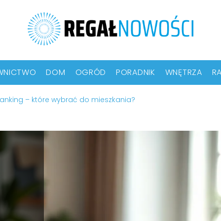
WNICTWO
DOM
OGRÓD
PORADNIK
WNĘTRZA
RA
anking – które wybrać do mieszkania?