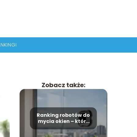
NKINGI
Zobacz także:
Ranking robotów do
mycia okien – które
modele wybrać?