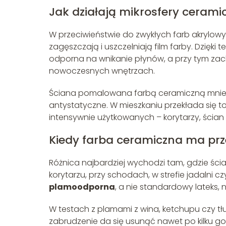
Jak działają mikrosfery cerami
W przeciwieństwie do zwykłych farb akrylow
zagęszczają i uszczelniają film farby. Dzięk
odporna na wnikanie płynów, a przy tym zac
nowoczesnych wnętrzach.
Ściana pomalowana farbą ceramiczną mniej p
antystatyczne. W mieszkaniu przekłada się t
intensywnie użytkowanych – korytarzy, ścian
Kiedy farba ceramiczna ma pr
Różnica najbardziej wychodzi tam, gdzie ści
korytarzu, przy schodach, w strefie jadalni cz
plamoodporna
, a nie standardowy lateks, 
W testach z plamami z wina, ketchupu czy tł
zabrudzenie da się usunąć nawet po kilku go