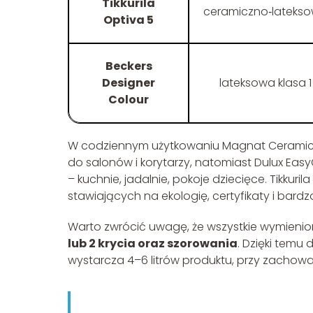
Tikkurila
ceramiczno‑lateks
Optiva 5
Beckers
Designer
lateksowa klasa 1
Colour
W codziennym użytkowaniu Magnat Ceramic 
do salonów i korytarzy, natomiast Dulux Ea
– kuchnie, jadalnie, pokoje dziecięce. Tikkuril
stawiających na ekologię, certyfikaty i bardz
Warto zwrócić uwagę, że wszystkie wymieni
lub 2 krycia oraz szorowania
. Dzięki temu
wystarcza 4–6 litrów produktu, przy zachow