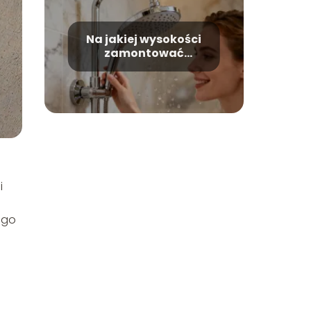
Na jakiej wysokości
zamontować
deszczownicę?
i
o
ego