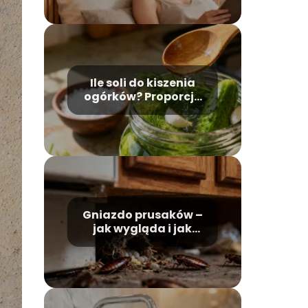
Ile soli do kiszenia
ogórków? Proporcje
idealnej zalewy
Gniazdo prusaków –
jak wygląda i jak
skutecznie je
zwalczyć?