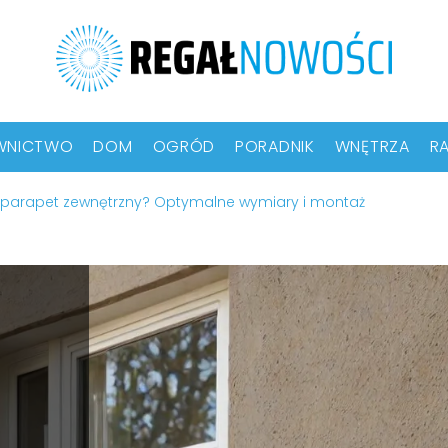
WNICTWO
DOM
OGRÓD
PORADNIK
WNĘTRZA
RA
ć parapet zewnętrzny? Optymalne wymiary i montaż