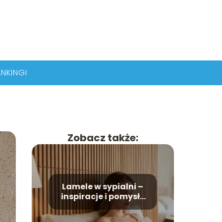
NKINGI
Zobacz także:
Lamele w sypialni –
inspiracje i pomysły
na aranżację