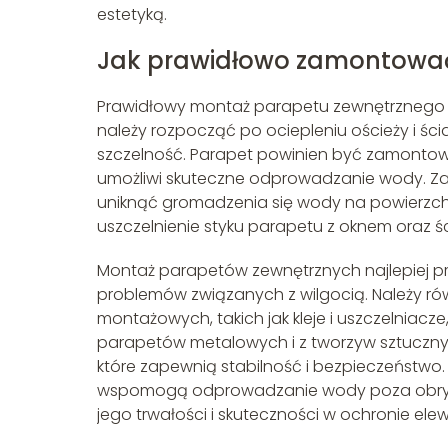
estetyką.
Jak prawidłowo zamontować
Prawidłowy montaż parapetu zewnętrznego to
należy rozpocząć po ociepleniu ościeży i śc
szczelność. Parapet powinien być zamonto
umożliwi skuteczne odprowadzanie wody. Zal
uniknąć gromadzenia się wody na powierzch
uszczelnienie styku parapetu z oknem oraz ś
Montaż parapetów zewnętrznych najlepiej p
problemów związanych z wilgocią. Należy r
montażowych, takich jak kleje i uszczelniacz
parapetów metalowych i z tworzyw sztuczn
które zapewnią stabilność i bezpieczeństwo
wspomogą odprowadzanie wody poza obrys
jego trwałości i skuteczności w ochronie elew