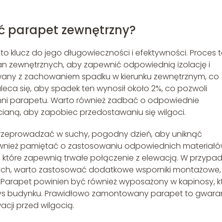
 parapet zewnętrzny?
 klucz do jego długowieczności i efektywności. Proces 
ian zewnętrznych, aby zapewnić odpowiednią izolację i
wany z zachowaniem spadku w kierunku zewnętrznym, co
eca się, aby spadek ten wynosił około 2%, co pozwoli
ni parapetu. Warto również zadbać o odpowiednie
cianą, aby zapobiec przedostawaniu się wilgoci.
rzeprowadzać w suchy, pogodny dzień, aby uniknąć
ównież pamiętać o zastosowaniu odpowiednich materiał
e, które zapewnią trwałe połączenie z elewacją. W przypa
ych, warto zastosować dodatkowe wsporniki montażowe,
. Parapet powinien być również wyposażony w kapinosy, k
 budynku. Prawidłowo zamontowany parapet to gwara
acji przed wilgocią.