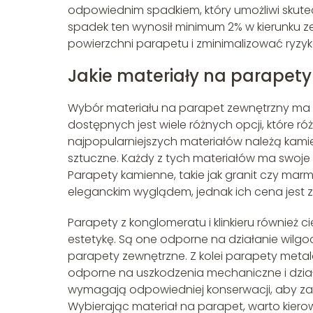
odpowiednim spadkiem, który umożliwi skut
spadek ten wynosił minimum 2% w kierunku z
powierzchni parapetu i zminimalizować ryzyk
Jakie materiały na parapet
Wybór materiału na parapet zewnętrzny ma o
dostępnych jest wiele różnych opcji, które ró
najpopularniejszych materiałów należą kamień
sztuczne. Każdy z tych materiałów ma swoje 
Parapety kamienne, takie jak granit czy mar
eleganckim wyglądem, jednak ich cena jest z
Parapety z konglomeratu i klinkieru również 
estetykę. Są one odporne na działanie wilgo
parapety zewnętrzne. Z kolei parapety meta
odporne na uszkodzenia mechaniczne i działa
wymagają odpowiedniej konserwacji, aby zac
Wybierając materiał na parapet, warto kierowa