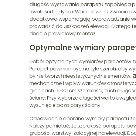
długość wystawania parapetu zapobiega pod
trwałości budynku. Warto również zwrócić uw
dodatkowo wspomagają odprowadzanie wody
prowadzić do uszkodzeń elewacji. Dlatego te
dbać o prawidłowy montaż.
Optymalne wymiary parape
Dobór optymalnych wymiarów parapetów zew
Parapet powinien być na tyle szeroki, aby wy
by nie tworzył nieestetycznych elementów. 
mechaniczne i wpływ warunków atmosferyc
granicach 15-30 cm szerokości, a ich długo
ściany. Przy wyborze długości warto uwzglę
wysunięcie poza obrys ściany.
Odpowiednio dobrane wymiary parapetu zewn
Należy pamiętać, że szerokość parapetu po
grubości warstwy izolacyjnej na elewacji. 