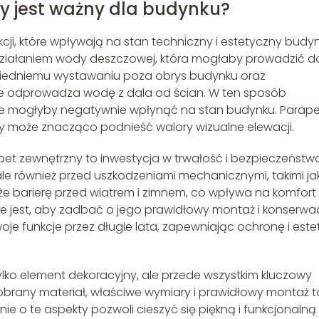
y jest ważny dla budynku?
kcji, które wpływają na stan techniczny i estetyczny budyn
 działaniem wody deszczowej, która mogłaby prowadzić d
owiedniemu wystawaniu poza obrys budynku oraz
e odprowadza wodę z dala od ścian. W ten sposób
óre mogłyby negatywnie wpłynąć na stan budynku. Parape
ry może znacząco podnieść walory wizualne elewacji.
 zewnętrzny to inwestycja w trwałość i bezpieczeństw
 ale również przed uszkodzeniami mechanicznymi, takimi ja
że barierę przed wiatrem i zimnem, co wpływa na komfort
e jest, aby zadbać o jego prawidłowy montaż i konserwac
je funkcje przez długie lata, zapewniając ochronę i este
lko element dekoracyjny, ale przede wszystkim kluczowy
rany materiał, właściwe wymiary i prawidłowy montaż t
ie o te aspekty pozwoli cieszyć się piękną i funkcjonalną