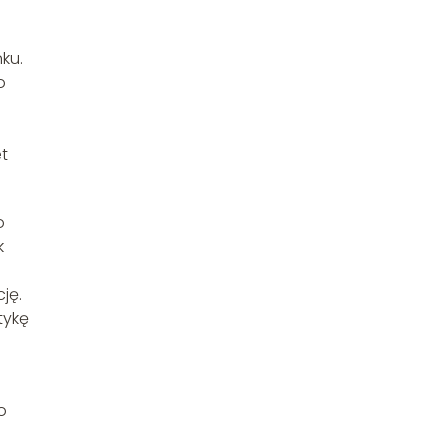
ku.
o
t
o
k
ję.
tykę
o