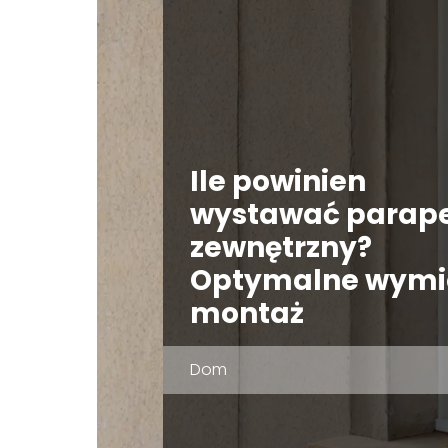
Ile powinien
wystawać parap
zewnętrzny?
Optymalne wymia
montaż
Dom