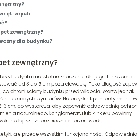
wnętrzny?
wnętrznych
ać?
pet zewnętrzny?
 ważny dla budynku?
pet zewnętrzny?
ys budynku ma istotne znaczenie dla jego funkcjonalno
ystawać od 3 do 5 cm poza elewację. Taka długość zape
co chroni ściany budynku przed wilgocią. Warto jednak
 nieco innych wymiarów. Na przykład, parapety metalow
2-3 cm, co wystarcza, aby zapewnić odpowiednią ochron
ienia naturalnego, konglomeratu lub klinkieru powinny
zwala na lepsze zabezpieczenie przed wodą.
tetyki, ale przede wszystkim funkcjonalności. Odpowiedni