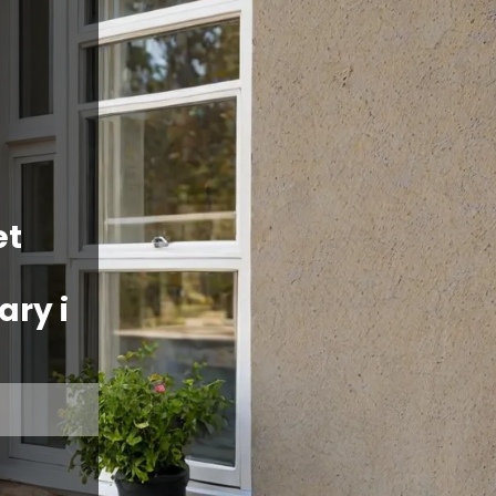
et
ry i