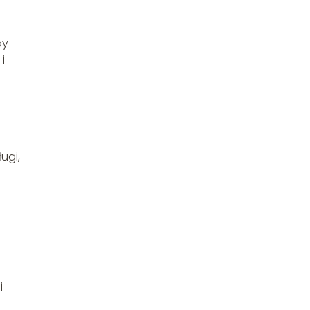
by
i
ugi,
i