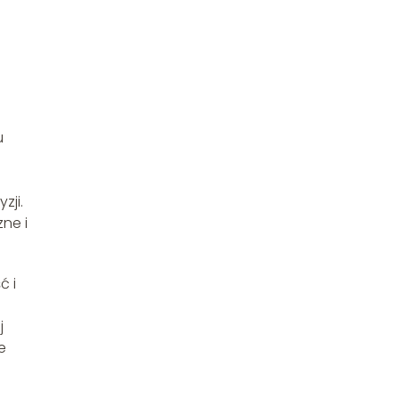
a
u
zji.
ne i
ć i
j
e