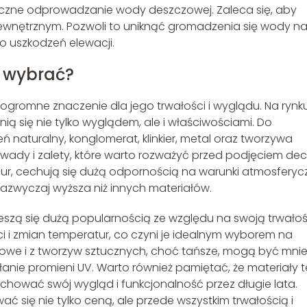
eczne odprowadzanie wody deszczowej. Zaleca się, aby
ewnętrznym. Pozwoli to uniknąć gromadzenia się wody n
o uszkodzeń elewacji.
y wybrać?
gromne znaczenie dla jego trwałości i wyglądu. Na rynk
żnią się nie tylko wyglądem, ale i właściwościami. Do
 naturalny, konglomerat, klinkier, metal oraz tworzywa
wady i zalety, które warto rozważyć przed podjęciem decy
mur, cechują się dużą odpornością na warunki atmosferycz
azwyczaj wyższa niż innych materiałów.
cieszą się dużą popularnością ze względu na swoją trwałoś
ci i zmian temperatur, co czyni je idealnym wyborem na
lowe i z tworzyw sztucznych, choć tańsze, mogą być mnie
nie promieni UV. Warto również pamiętać, że materiały t
hować swój wygląd i funkcjonalność przez długie lata.
ć się nie tylko ceną, ale przede wszystkim trwałością i