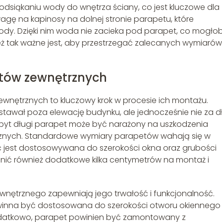
siąkaniu wody do wnętrza ściany, co jest kluczowe dla
agę na kapinosy na dolnej stronie parapetu, które
. Dzięki nim woda nie zacieka pod parapet, co mogło
ż tak ważne jest, aby przestrzegać zalecanych wymiarów 
tów zewnętrznych
nętrznych to kluczowy krok w procesie ich montażu.
stawał poza elewację budynku, ale jednocześnie nie za dł
Zbyt długi parapet może być narażony na uszkodzenia
znych. Standardowe wymiary parapetów wahają się w
ść jest dostosowywana do szerokości okna oraz grubości
dnić również dodatkowe kilka centymetrów na montaż i
ętrznego zapewniają jego trwałość i funkcjonalność.
winna być dostosowana do szerokości otworu okiennego 
Dodatkowo, parapet powinien być zamontowany z