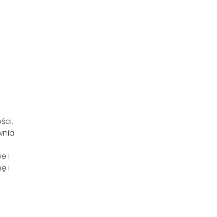
ści.
wnia
e i
ę i
a