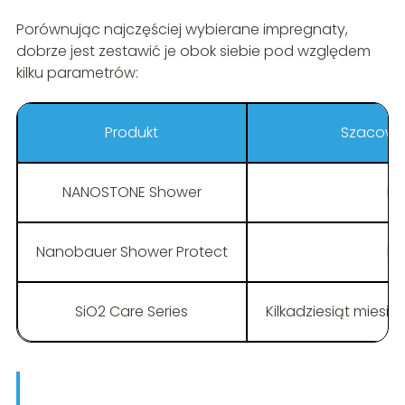
Porównując najczęściej wybierane impregnaty,
dobrze jest zestawić je obok siebie pod względem
kilku parametrów:
Produkt
Szacowan
NANOSTONE Shower
Do
Nanobauer Shower Protect
Do
SiO2 Care Series
Kilkadziesiąt miesi