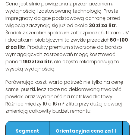
Cena jest silnie powiązana z przeznaczeniem,
wydajnością i zastosowaną technologią. Proste
impregnaty dające podstawową ochronę przed
wilgocią zaczynają się już od około
30 zł za litr
.
Środek z szerokim spektrum zabezpieczeń, filtrami UV
i dodatkami biobójczymi to zwykle przedział
60–100
zł za litr
. Produkty premium stworzone do bardzo
wymagających zastosowań mogą kosztować
ponad
150 zł za litr
, ale często rekompensują to
wysoką wydajnością.
Porównując koszt, warto patrzeć nie tylko na cenę
samej puszki, lecz także na deklarowaną trwałość
powłoki oraz wydajność na metr kwadratowy.
Różnice między 10 a 16 m² z litra przy dużej elewacji
zmieniają całkowity budżet remontu:
Segment
Orientacyjna cena za 1 l