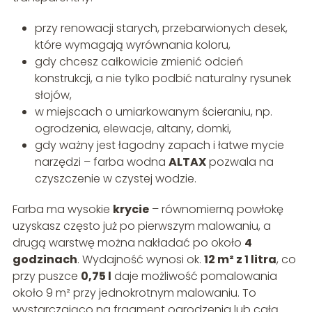
przy renowacji starych, przebarwionych desek,
które wymagają wyrównania koloru,
gdy chcesz całkowicie zmienić odcień
konstrukcji, a nie tylko podbić naturalny rysunek
słojów,
w miejscach o umiarkowanym ścieraniu, np.
ogrodzenia, elewacje, altany, domki,
gdy ważny jest łagodny zapach i łatwe mycie
narzędzi – farba wodna
ALTAX
pozwala na
czyszczenie w czystej wodzie.
Farba ma wysokie
krycie
– równomierną powłokę
uzyskasz często już po pierwszym malowaniu, a
drugą warstwę można nakładać po około
4
godzinach
. Wydajność wynosi ok.
12 m² z 1 litra
, co
przy puszce
0,75 l
daje możliwość pomalowania
około 9 m² przy jednokrotnym malowaniu. To
wystarczająco na fragment ogrodzenia lub całą