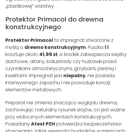
„plastikowej” warstwy.
Protektor Primacol do drewna
konstrukcyjnego
Protektor Primacol
to impregnat stworzone z
myślą o
drewno konstrukcyjnym
. Puszka
1 l
kosztuje około
41,99 zł
, a środek zabezpiecza więźby
dachowe, altany, balustrady czy huśtawki przed
czynnikami atmosferycznymi, grzybami, pleśnią i
insektami. Impregnat jest
niepalny
, nie posiada
intensywnego zapachu i nie powoduje korozji
elementów metalowych.
Preparat nie zmienia znacząco wyglądu drewna,
zachowując naturalny rysunek słojów, co jest ważne
przy widocznych elementach konstrukcyjnych.
Posiadany
Atest PZH
potwierdza bezpieczeństwo
stosowania, także wewnątrz budynków w miejscach,