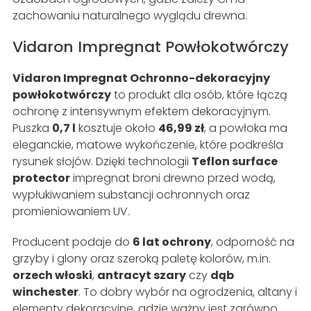
zachowaniu naturalnego wyglądu drewna.
Vidaron Impregnat Powłokotwórczy
Vidaron Impregnat Ochronno-dekoracyjny
powłokotwórczy
to produkt dla osób, które łączą
ochronę z intensywnym efektem dekoracyjnym.
Puszka
0,7 l
kosztuje około
46,99 zł
, a powłoka ma
eleganckie, matowe wykończenie, które podkreśla
rysunek słojów. Dzięki technologii
Teflon surface
protector
impregnat broni drewno przed wodą,
wypłukiwaniem substancji ochronnych oraz
promieniowaniem UV.
Producent podaje do
6 lat ochrony
, odporność na
grzyby i glony oraz szeroką paletę kolorów, m.in.
orzech włoski
,
antracyt szary
czy
dąb
winchester
. To dobry wybór na ogrodzenia, altany i
elementy dekoracyjne, gdzie ważny jest zarówno