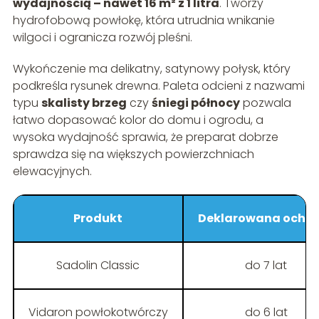
wydajnością – nawet 16 m² z 1 litra
. Tworzy
hydrofobową powłokę, która utrudnia wnikanie
wilgoci i ogranicza rozwój pleśni.
Wykończenie ma delikatny, satynowy połysk, który
podkreśla rysunek drewna. Paleta odcieni z nazwami
typu
skalisty brzeg
czy
śniegi północy
pozwala
łatwo dopasować kolor do domu i ogrodu, a
wysoka wydajność sprawia, że preparat dobrze
sprawdza się na większych powierzchniach
elewacyjnych.
Produkt
Deklarowana ochr
Sadolin Classic
do 7 lat
Vidaron powłokotwórczy
do 6 lat