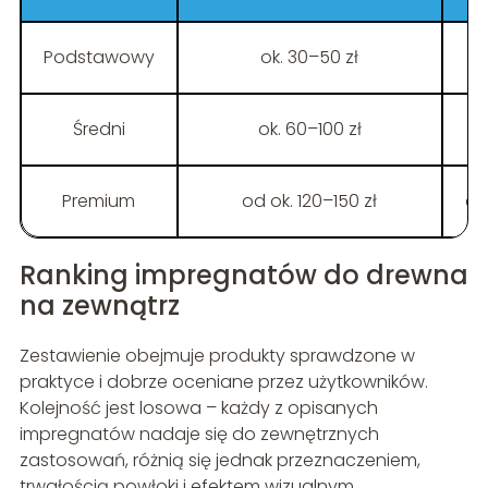
Podstawowy
ok. 30–50 zł
Średni
ok. 60–100 zł
Premium
od ok. 120–150 zł
el
Ranking impregnatów do drewna
na zewnątrz
Zestawienie obejmuje produkty sprawdzone w
praktyce i dobrze oceniane przez użytkowników.
Kolejność jest losowa – każdy z opisanych
impregnatów nadaje się do zewnętrznych
zastosowań, różnią się jednak przeznaczeniem,
trwałością powłoki i efektem wizualnym.