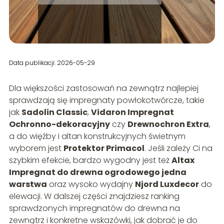
Data publikacji: 2026-05-29
Dla większości zastosowań na zewnątrz najlepiej
sprawdzają się impregnaty powłokotwórcze, takie
jak
Sadolin Classic
,
Vidaron Impregnat
Ochronno-dekoracyjny
czy
Drewnochron Extra
,
a do więźby i altan konstrukcyjnych świetnym
wyborem jest
Protektor Primacol
. Jeśli zależy Ci na
szybkim efekcie, bardzo wygodny jest też
Altax
Impregnat do drewna ogrodowego jedna
warstwa
oraz wysoko wydajny
Njord Luxdecor
do
elewacji. W dalszej części znajdziesz ranking
sprawdzonych impregnatów do drewna na
zewnątrz i konkretne wskazówki, jak dobrać je do