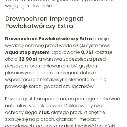
wygląd, jak i trwałość.
Drewnochron Impregnat
Powłokotwórczy Extra
Drewnochron Powłokotwórczy Extra
oferuje
wyraźną ochronę przed wodą dzięki systemowi
Aqua Stop System
. Opakowanie
0,75 l
kosztuje
około
32,90 zł
, a warstwa zabezpiecza przed
deszczem, promieniowaniem UV, grzybami
pleśniowymi i glonami. Impregnat dobrze
współpracuje z metalowymi elementami – nie
powoduje korozji gwoździ czy łączników.
Powłoka jest transparentna, co pomaga zachować
naturalny rysunek drewna. Deklarowany czas
ochrony sięga
7 lat
, dlatego produkt chętnie
stosuje się na płotach, altanach i meblach
ogrodowych, gdzie istotna jest trwałość bez efektu