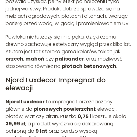
pozwala uzyskać pełny efekt po nałożeniu tylko
jednej warstwy. Produkt dobrze sprawdza się na
meblach ogrodowych, płotach i altanach, tworząc
barierę przed wodą, wilgocią i promieniowaniem UV.
Powłoka nie łuszczy się i nie pęka, dzięki czemu
drewno zachowuje estetyczny wygląd przez kilka lat.
Atutem jest też szeroka gama kolorów, takich jak
orzech
,
mahoń
czy
palisander
, oraz możliwość
stosowania również na
płotach betonowych
.
Njord Luxdecor Impregnat do
elewacji
Njord Luxdecor
to impregnat przeznaczony
głównie do
pionowych powierzchni
: elewacji,
płotów, wiat czy altan. Puszka
0,75 l
kosztuje około
39,99 zł
, a produkt wyróżnia się deklarowaną
ochroną do
9 lat
oraz bardzo wysoką