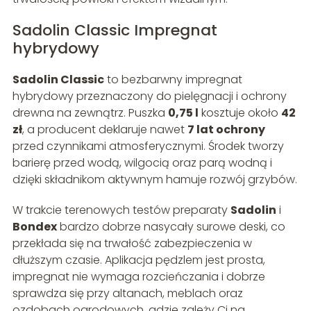
Sadolin Classic Impregnat
hybrydowy
Sadolin Classic
to bezbarwny impregnat
hybrydowy przeznaczony do pielęgnacji i ochrony
drewna na zewnątrz. Puszka
0,75 l
kosztuje około
42
zł
, a producent deklaruje nawet
7 lat ochrony
przed czynnikami atmosferycznymi. Środek tworzy
barierę przed wodą, wilgocią oraz parą wodną i
dzięki składnikom aktywnym hamuje rozwój grzybów.
W trakcie terenowych testów preparaty
Sadolin
i
Bondex
bardzo dobrze nasycały surowe deski, co
przekłada się na trwałość zabezpieczenia w
dłuższym czasie. Aplikacja pędzlem jest prosta,
impregnat nie wymaga rozcieńczania i dobrze
sprawdza się przy altanach, meblach oraz
ozdobach ogrodowych, gdzie zależy Ci na