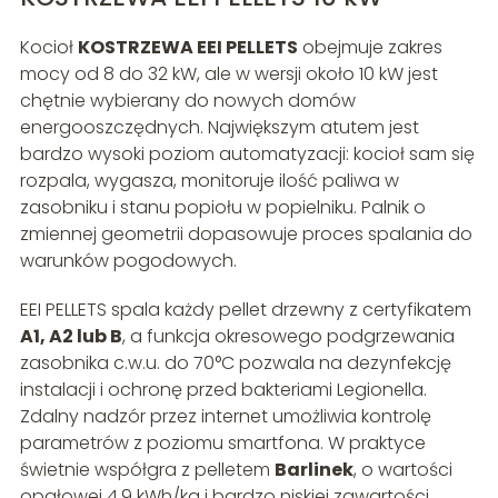
Kocioł
KOSTRZEWA EEI PELLETS
obejmuje zakres
mocy od 8 do 32 kW, ale w wersji około 10 kW jest
chętnie wybierany do nowych domów
energooszczędnych. Największym atutem jest
bardzo wysoki poziom automatyzacji: kocioł sam się
rozpala, wygasza, monitoruje ilość paliwa w
zasobniku i stanu popiołu w popielniku. Palnik o
zmiennej geometrii dopasowuje proces spalania do
warunków pogodowych.
EEI PELLETS spala każdy pellet drzewny z certyfikatem
A1, A2 lub B
, a funkcja okresowego podgrzewania
zasobnika c.w.u. do 70°C pozwala na dezynfekcję
instalacji i ochronę przed bakteriami Legionella.
Zdalny nadzór przez internet umożliwia kontrolę
parametrów z poziomu smartfona. W praktyce
świetnie współgra z pelletem
Barlinek
, o wartości
opałowej 4,9 kWh/kg i bardzo niskiej zawartości