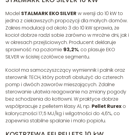
Model
STALMARK EKO SILVER
w wersji do 10 kW to
jedna z ciekawszych propozycji dla małych domów.
Zakres modulacji od około 3 do 10 kW sprawia, że
kocioł dobrze radzi sobie zarówno w mroźne dni, jak i
w okresach przejściowych. Producent deklaruje
sprawność na poziomie
93,2%
, co plasuje EKO
SILVER w ścisłej czołówce segmentu.
Kocioł ma samoczyszczący wymiennik i palnik oraz
sterownik TECH, który potrafi obsłużyć do czterech
pomp i dwóch zaworów mieszających. Zdalne
sterowanie ułatwia reagowanie na zmiany pogody
bez schodzenia do kotłowni. W praktyce dobrze
współpracuje z pelletem klasy A1, np.
Pellet Rurex
o
kaloryczności 17,5 MJ/kg i wilgotności do 4,6%, co
zapewnia stabilne spalanie i mało popiołu.
KOSTRZEWA EEI PELLETS 10 kW