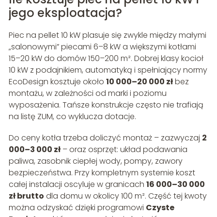
jego eksploatacja?
Piec na pellet 10 kW plasuje się zwykle między małymi
„salonowymi” piecami 6–8 kW a większymi kotłami
15–20 kW do domów 150–200 m². Dobrej klasy kocioł
10 kW z podajnikiem, automatyką i spełniający normy
EcoDesign kosztuje około
10 000–20 000 zł
bez
montażu, w zależności od marki i poziomu
wyposażenia. Tańsze konstrukcje często nie trafiają
na listę ZUM, co wyklucza dotacje.
Do ceny kotła trzeba doliczyć montaż – zazwyczaj
2
000–3 000 zł
– oraz osprzęt: układ podawania
paliwa, zasobnik ciepłej wody, pompy, zawory
bezpieczeństwa. Przy kompletnym systemie koszt
całej instalacji oscyluje w granicach
16 000–30 000
zł brutto
dla domu w okolicy 100 m². Część tej kwoty
można odzyskać dzięki programowi
Czyste