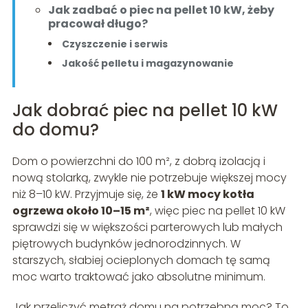
Jak zadbać o piec na pellet 10 kW, żeby
pracował długo?
Czyszczenie i serwis
Jakość pelletu i magazynowanie
Jak dobrać piec na pellet 10 kW
do domu?
Dom o powierzchni do 100 m², z dobrą izolacją i
nową stolarką, zwykle nie potrzebuje większej mocy
niż 8–10 kW. Przyjmuje się, że
1 kW mocy kotła
ogrzewa około 10–15 m²
, więc piec na pellet 10 kW
sprawdzi się w większości parterowych lub małych
piętrowych budynków jednorodzinnych. W
starszych, słabiej ocieplonych domach tę samą
moc warto traktować jako absolutne minimum.
Jak przeliczyć metraż domu na potrzebną moc? To