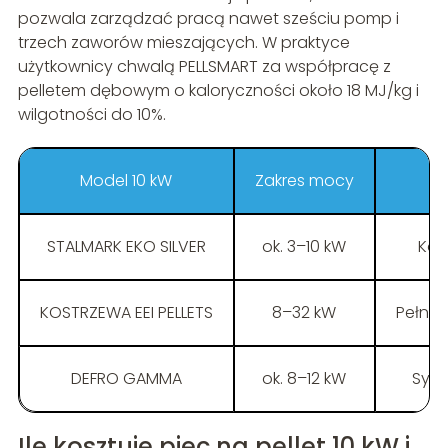
pozwala zarządzać pracą nawet sześciu pomp i
trzech zaworów mieszających. W praktyce
użytkownicy chwalą PELLSMART za współpracę z
pelletem dębowym o kaloryczności około 18 MJ/kg i
wilgotności do 10%.
Model 10 kW
Zakres mocy
STALMARK EKO SILVER
ok. 3–10 kW
Kom
KOSTRZEWA EEI PELLETS
8–32 kW
Pełna 
DEFRO GAMMA
ok. 8–12 kW
Syst
Ile kosztuje piec na pellet 10 kW i