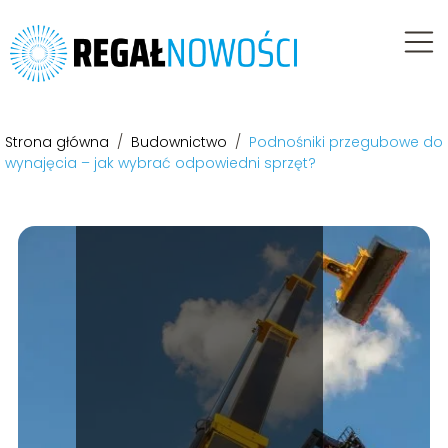
Strona główna
/
Budownictwo
/
Podnośniki przegubowe do
wynajęcia – jak wybrać odpowiedni sprzęt?