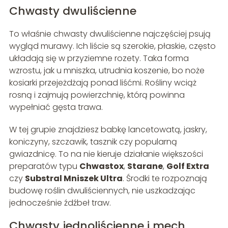
Chwasty dwuliścienne
To właśnie chwasty dwuliścienne najczęściej psują
wygląd murawy. Ich liście są szerokie, płaskie, często
układają się w przyziemne rozety. Taka forma
wzrostu, jak u mniszka, utrudnia koszenie, bo noże
kosiarki przejeżdżają ponad liśćmi. Rośliny wciąż
rosną i zajmują powierzchnię, którą powinna
wypełniać gęsta trawa.
W tej grupie znajdziesz babkę lancetowatą, jaskry,
koniczyny, szczawik, tasznik czy popularną
gwiazdnicę. To na nie kieruje działanie większości
preparatów typu
Chwastox
,
Starane
,
Golf Extra
czy
Substral Mniszek Ultra
. Środki te rozpoznają
budowę roślin dwuliściennych, nie uszkadzając
jednocześnie źdźbeł traw.
Chwasty jednoliścienne i mech