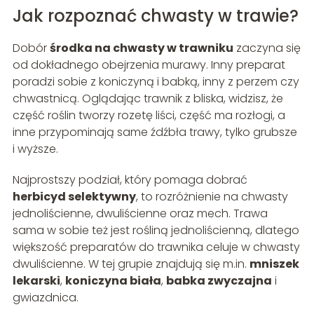
Jak rozpoznać chwasty w trawie?
Dobór
środka na chwasty w trawniku
zaczyna się
od dokładnego obejrzenia murawy. Inny preparat
poradzi sobie z koniczyną i babką, inny z perzem czy
chwastnicą. Oglądając trawnik z bliska, widzisz, że
część roślin tworzy rozetę liści, część ma rozłogi, a
inne przypominają same źdźbła trawy, tylko grubsze
i wyższe.
Najprostszy podział, który pomaga dobrać
herbicyd selektywny
, to rozróżnienie na chwasty
jednoliścienne, dwuliścienne oraz mech. Trawa
sama w sobie też jest rośliną jednoliścienną, dlatego
większość preparatów do trawnika celuje w chwasty
dwuliścienne. W tej grupie znajdują się m.in.
mniszek
lekarski
,
koniczyna biała
,
babka zwyczajna
i
gwiazdnica.