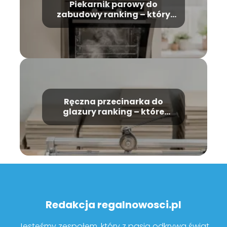
Piekarnik parowy do
zabudowy ranking – który
model wybrać?
Ręczna przecinarka do
glazury ranking – które
modele warto kupić?
Redakcja regalnowosci.pl
Jesteśmy zespołem, który z pasją odkrywa świat