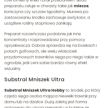
równomierny efekt i brak przebarwień. Skład
preparatu celuje w chwasty takie jak
mlecze
,
koniczyna czy szczaw tępolistny. Murawa po
zastosowaniu środka zachowuje swój kolor, a
uciążliwe rośliny stopniowo zanikają.
Preparat rozcieńczasz podobnie jak inne
koncentraty i rozprowadzasz przy pomocy
opryskiwacza. Dobrze sprawdza się na boiskach i
polach golfowych, ale wielu właścicieli
przydomowych trawników sięga po niego także w
ogrodzie, jeśli ceni sobie bardzo równy efekt
wizualny.
Substral Mniszek Ultra
Substral Mniszek Ultra Hobby
to środek, po który
często sięga osoba mająca niewielki trawnik przy
domu lub na działce. Dużą zaletą jest forma
gotowego do użycia preparatu w butelce ze