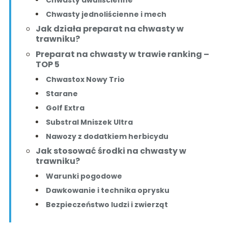
Chwasty jednoliścienne i mech
Jak działa preparat na chwasty w
trawniku?
Preparat na chwasty w trawie ranking –
TOP 5
Chwastox Nowy Trio
Starane
Golf Extra
Substral Mniszek Ultra
Nawozy z dodatkiem herbicydu
Jak stosować środki na chwasty w
trawniku?
Warunki pogodowe
Dawkowanie i technika oprysku
Bezpieczeństwo ludzi i zwierząt