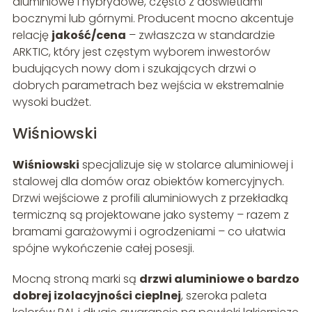
aluminiowe i hybrydowe, często z doświetlami
bocznymi lub górnymi. Producent mocno akcentuje
relację
jakość/cena
– zwłaszcza w standardzie
ARKTIC, który jest częstym wyborem inwestorów
budujących nowy dom i szukających drzwi o
dobrych parametrach bez wejścia w ekstremalnie
wysoki budżet.
Wiśniowski
Wiśniowski
specjalizuje się w stolarce aluminiowej i
stalowej dla domów oraz obiektów komercyjnych.
Drzwi wejściowe z profili aluminiowych z przekładką
termiczną są projektowane jako systemy – razem z
bramami garażowymi i ogrodzeniami – co ułatwia
spójne wykończenie całej posesji.
Mocną stroną marki są
drzwi aluminiowe o bardzo
dobrej izolacyjności cieplnej
, szeroka paleta