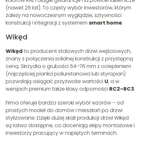
kolorów RAL i długie gwarancje na powłoki lakiernicze
(nawet 25 lat). To częsty wybór inwestorów, którym
zależy na nowoczesnym wyglądzie, sztywności
konstrukcji i integracji z systemem
smart home
.
Wikęd
Wikęd
to producent stalowych drzwi wejściowych,
znany z połączenia solidnej konstrukcji z przystępną
ceną. Skrzydła o grubości 54–76 mm z ociepleniem
(najczęściej pianka poliuretanowa lub styropian)
pozwalają osiągać przyzwoite wartości
U
, a w
wersjach premium także klasy odporności
RC2–RC3
.
Firma oferuje bardzo szeroki wybór wzorów – od
prostych modeli do domów i mieszkań po drzwi
stylizowane. Dzięki dużej skali produkcji drzwi Wikęd
są łatwo dostępne, co doceniają ekipy montażowe i
inwestorzy pracujący w napiętych terminach.