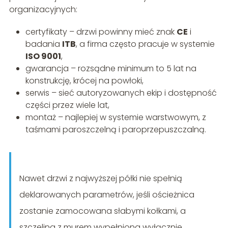
organizacyjnych:
certyfikaty – drzwi powinny mieć znak
CE
i
badania
ITB
, a firma często pracuje w systemie
ISO 9001
,
gwarancja – rozsądne minimum to 5 lat na
konstrukcję, krócej na powłoki,
serwis – sieć autoryzowanych ekip i dostępność
części przez wiele lat,
montaż – najlepiej w systemie warstwowym, z
taśmami paroszczelną i paroprzepuszczalną.
Nawet drzwi z najwyższej półki nie spełnią
deklarowanych parametrów, jeśli ościeżnica
zostanie zamocowana słabymi kołkami, a
szczelina z murem wypełniona wyłącznie