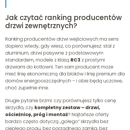
Jak czytać ranking producentów
drzwi zewnętrznych?
Ranking producentów drzwi wejściowych ma sens
dopiero wtedy, gdy wiesz, co porównujesz: stal z
aluminium, drzwi pasywne z podstawowym
standardem, modele z klasą
RC3
z prostymi
drzwiami do kotłowni. Ten sam producent może
mieć linię ekonomiczną dla bloków i linię premium dla
domów energooszczędnych – i obie będą uczciwe,
choć zupełnie inne.
Drugie pytanie brzmi: czy porównujesz tylko cenę
skrzydła, czy
kompletny zestaw – drzwi,
ościeżnicę, próg i montaż
? Najtańsze oferty
bardzo często dotyczą „gołego” skrzydła bez
ciepłego progu, bez porządnego zamka, bez