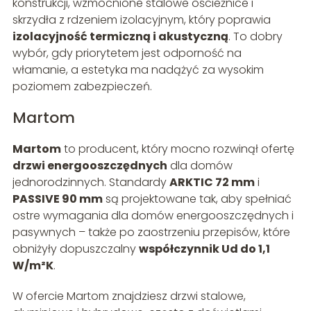
konstrukcji, wzmocnione stalowe ościeżnice i
skrzydła z rdzeniem izolacyjnym, który poprawia
izolacyjność termiczną i akustyczną
. To dobry
wybór, gdy priorytetem jest odporność na
włamanie, a estetyka ma nadążyć za wysokim
poziomem zabezpieczeń.
Martom
Martom
to producent, który mocno rozwinął ofertę
drzwi energooszczędnych
dla domów
jednorodzinnych. Standardy
ARKTIC 72 mm
i
PASSIVE 90 mm
są projektowane tak, aby spełniać
ostre wymagania dla domów energooszczędnych i
pasywnych – także po zaostrzeniu przepisów, które
obniżyły dopuszczalny
współczynnik Ud do 1,1
W/m²K
.
W ofercie Martom znajdziesz drzwi stalowe,