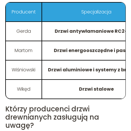
Producent
Specjalizacja
Gerda
Drzwi antywłamaniowe RC2–
Martom
Drzwi energooszczędne i pasy
Wiśniowski
Drzwi aluminiowe i systemy z b
Wikęd
Drzwi stalowe
Którzy producenci drzwi
drewnianych zasługują na
uwagę?