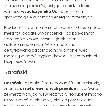
Skrzydła o grubości 78–90 mm z ociepleniem
(najczęściej pianka PU) osiągają bardzo dobre
wartości
współczynnika Ud
, dzięki czemu
sprawdzają się w domach energooszczędnych.
Producent stawia na naturalne drewno (sosna, dąb,
meranti) i bogate wykończenia – od klasycznych
frezowań po nowoczesne, gładkie panele z
aplikacjami szklanymi. Wiele modeli ma
certyfikowaną odporność na włamanie, więc
możesz połączyć wygląd drewna z wymaganiami
bezpieczeństwa.
Barański
Barański
to polska firma z ponad 30-letnią historią,
znana z
drzwi drewnianych premium
– zarówno
zewnętrznych, jak i wewnętrznych. Producent mocno
rozwija zamówienia na wymiar, co przy drzwiach
wejściowych oznacza możliwość dopasowania