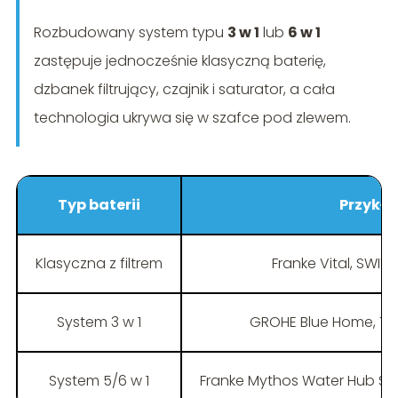
Rozbudowany system typu
3 w 1
lub
6 w 1
zastępuje jednocześnie klasyczną baterię,
dzbanek filtrujący, czajnik i saturator, a cała
technologia ukrywa się w szafce pod zlewem.
Typ baterii
Przykł
Klasyczna z filtrem
Franke Vital, SWIT
System 3 w 1
GROHE Blue Home, Tou
System 5/6 w 1
Franke Mythos Water Hub Spar