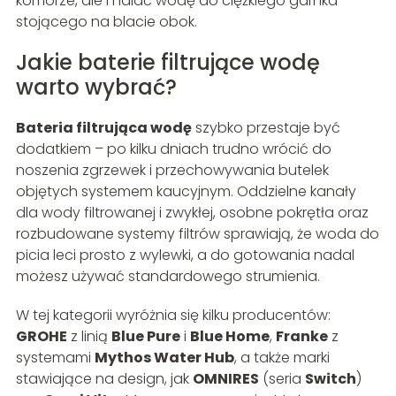
komorze, ale i nalać wodę do ciężkiego garnka
stojącego na blacie obok.
Jakie baterie filtrujące wodę
warto wybrać?
Bateria filtrująca wodę
szybko przestaje być
dodatkiem – po kilku dniach trudno wrócić do
noszenia zgrzewek i przechowywania butelek
objętych systemem kaucyjnym. Oddzielne kanały
dla wody filtrowanej i zwykłej, osobne pokrętła oraz
rozbudowane systemy filtrów sprawiają, że woda do
picia leci prosto z wylewki, a do gotowania nadal
możesz używać standardowego strumienia.
W tej kategorii wyróżnia się kilku producentów:
GROHE
z linią
Blue Pure
i
Blue Home
,
Franke
z
systemami
Mythos Water Hub
, a także marki
stawiające na design, jak
OMNIRES
(seria
Switch
)