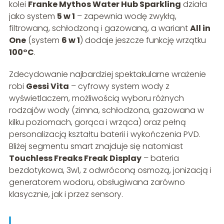
kolei
Franke Mythos Water Hub Sparkling
działa
jako system
5 w 1
– zapewnia wodę zwykłą,
filtrowaną, schłodzoną i gazowaną, a wariant
All in
One
(system
6 w 1
) dodaje jeszcze funkcję wrzątku
100°C
.
Zdecydowanie najbardziej spektakularne wrażenie
robi
Gessi Vita
– cyfrowy system wody z
wyświetlaczem, możliwością wyboru różnych
rodzajów wody (zimna, schłodzona, gazowana w
kilku poziomach, gorąca i wrząca) oraz pełną
personalizacją kształtu baterii i wykończenia PVD.
Bliżej segmentu smart znajduje się natomiast
Touchless Freaks Freak Display
– bateria
bezdotykowa, 3w1, z odwróconą osmozą, jonizacją i
generatorem wodoru, obsługiwana zarówno
klasycznie, jak i przez sensory.