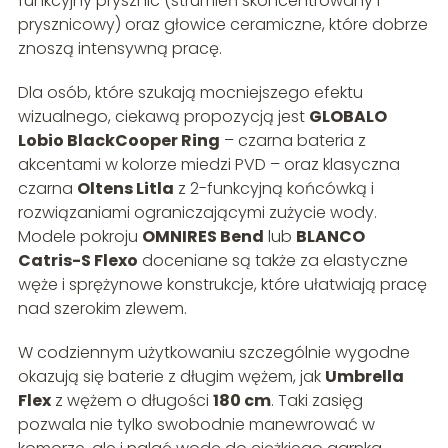
funkcyjny prysznic (strumień skoncentrowany i
prysznicowy) oraz głowice ceramiczne, które dobrze
znoszą intensywną pracę.
Dla osób, które szukają mocniejszego efektu
wizualnego, ciekawą propozycją jest
GLOBALO
Lobio BlackCooper Ring
– czarna bateria z
akcentami w kolorze miedzi PVD – oraz klasyczna
czarna
Oltens Litla
z 2-funkcyjną końcówką i
rozwiązaniami ograniczającymi zużycie wody.
Modele pokroju
OMNIRES Bend
lub
BLANCO
Catris-S Flexo
doceniane są także za elastyczne
węże i sprężynowe konstrukcje, które ułatwiają pracę
nad szerokim zlewem.
W codziennym użytkowaniu szczególnie wygodne
okazują się baterie z długim wężem, jak
Umbrella
Flex
z wężem o długości
180 cm
. Taki zasięg
pozwala nie tylko swobodnie manewrować w