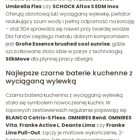
Umbrella Flex
czy
SCHOCK Altos S EDM Inox
.
Oferują obrotową lub wyciąganą wylewkę, perlator
redukujący szum wody i pełną odporność na korozję
– stal 304 sprawdza się nawet przy twardej wodzie.
Dla fanów ciepłego metalu dobrym kompromisem
jest
Grohe Essence brushed cool sunrise
, gdzie
szczotkowane złoto idzie w parze z technologią
SilkMove
dla płynnej pracy dźwigni.
Najlepsze czarne baterie kuchenne z
wyciąganą wylewką
Czarna bateria kuchenna z wyciąganą wylewką
stała się symbolem nowoczesnej kuchni. W
topowych zestawieniach regularnie pojawiają się:
BLANCO Catris-S Flexo
,
OMNIRES Bend
,
OMNIRES
Vita
,
Franke Active L
,
Deante Lima
czy
Franke
Lina Pull-Out
. Łączy je matowe wykończenie, 2-