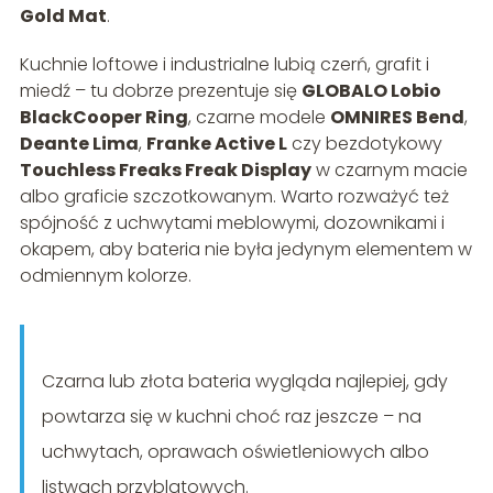
Gold Mat
.
Kuchnie loftowe i industrialne lubią czerń, grafit i
miedź – tu dobrze prezentuje się
GLOBALO Lobio
BlackCooper Ring
, czarne modele
OMNIRES Bend
,
Deante Lima
,
Franke Active L
czy bezdotykowy
Touchless Freaks Freak Display
w czarnym macie
albo graficie szczotkowanym. Warto rozważyć też
spójność z uchwytami meblowymi, dozownikami i
okapem, aby bateria nie była jedynym elementem w
odmiennym kolorze.
Czarna lub złota bateria wygląda najlepiej, gdy
powtarza się w kuchni choć raz jeszcze – na
uchwytach, oprawach oświetleniowych albo
listwach przyblatowych.