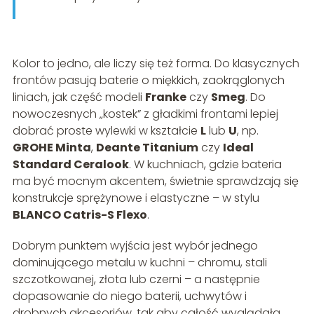
Kolor to jedno, ale liczy się też forma. Do klasycznych
frontów pasują baterie o miękkich, zaokrąglonych
liniach, jak część modeli
Franke
czy
Smeg
. Do
nowoczesnych „kostek” z gładkimi frontami lepiej
dobrać proste wylewki w kształcie
L
lub
U
, np.
GROHE Minta
,
Deante Titanium
czy
Ideal
Standard Ceralook
. W kuchniach, gdzie bateria
ma być mocnym akcentem, świetnie sprawdzają się
konstrukcje sprężynowe i elastyczne – w stylu
BLANCO Catris-S Flexo
.
Dobrym punktem wyjścia jest wybór jednego
dominującego metalu w kuchni – chromu, stali
szczotkowanej, złota lub czerni – a następnie
dopasowanie do niego baterii, uchwytów i
drobnych akcesoriów, tak aby całość wyglądała