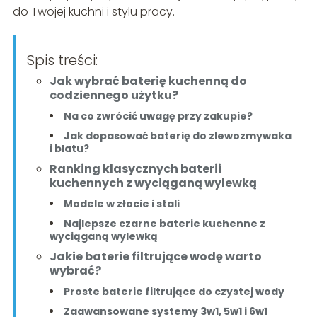
do Twojej kuchni i stylu pracy.
Spis treści:
Jak wybrać baterię kuchenną do
codziennego użytku?
Na co zwrócić uwagę przy zakupie?
Jak dopasować baterię do zlewozmywaka
i blatu?
Ranking klasycznych baterii
kuchennych z wyciąganą wylewką
Modele w złocie i stali
Najlepsze czarne baterie kuchenne z
wyciąganą wylewką
Jakie baterie filtrujące wodę warto
wybrać?
Proste baterie filtrujące do czystej wody
Zaawansowane systemy 3w1, 5w1 i 6w1