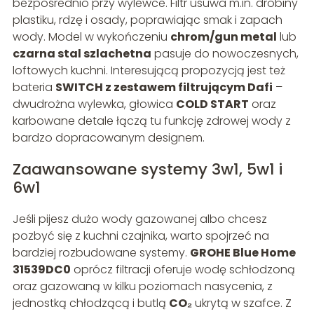
bezpośrednio przy wylewce. Filtr usuwa m.in. drobiny
plastiku, rdzę i osady, poprawiając smak i zapach
wody. Model w wykończeniu
chrom/gun metal
lub
czarna stal szlachetna
pasuje do nowoczesnych,
loftowych kuchni. Interesującą propozycją jest też
bateria
SWITCH z zestawem filtrującym Dafi
–
dwudrożna wylewka, głowica
COLD START
oraz
karbowane detale łączą tu funkcję zdrowej wody z
bardzo dopracowanym designem.
Zaawansowane systemy 3w1, 5w1 i
6w1
Jeśli pijesz dużo wody gazowanej albo chcesz
pozbyć się z kuchni czajnika, warto spojrzeć na
bardziej rozbudowane systemy.
GROHE Blue Home
31539DC0
oprócz filtracji oferuje wodę schłodzoną
oraz gazowaną w kilku poziomach nasycenia, z
jednostką chłodzącą i butlą
CO₂
ukrytą w szafce. Z