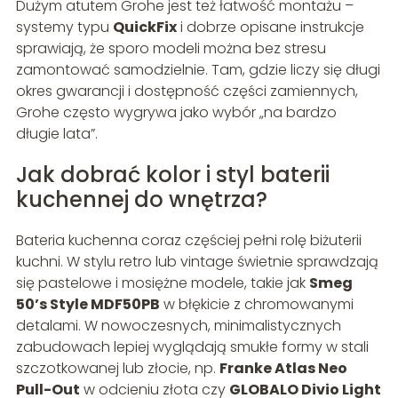
Dużym atutem Grohe jest też łatwość montażu –
systemy typu
QuickFix
i dobrze opisane instrukcje
sprawiają, że sporo modeli można bez stresu
zamontować samodzielnie. Tam, gdzie liczy się długi
okres gwarancji i dostępność części zamiennych,
Grohe często wygrywa jako wybór „na bardzo
długie lata”.
Jak dobrać kolor i styl baterii
kuchennej do wnętrza?
Bateria kuchenna coraz częściej pełni rolę biżuterii
kuchni. W stylu retro lub vintage świetnie sprawdzają
się pastelowe i mosiężne modele, takie jak
Smeg
50’s Style MDF50PB
w błękicie z chromowanymi
detalami. W nowoczesnych, minimalistycznych
zabudowach lepiej wyglądają smukłe formy w stali
szczotkowanej lub złocie, np.
Franke Atlas Neo
Pull-Out
w odcieniu złota czy
GLOBALO Divio Light