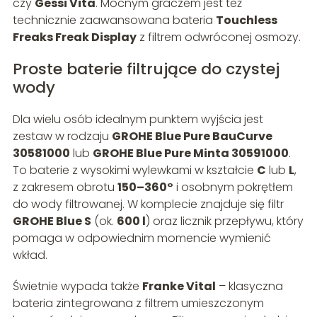
czy
Gessi Vita
. Mocnym graczem jest też
technicznie zaawansowana bateria
Touchless
Freaks Freak Display
z filtrem odwróconej osmozy.
Proste baterie filtrujące do czystej
wody
Dla wielu osób idealnym punktem wyjścia jest
zestaw w rodzaju
GROHE Blue Pure BauCurve
30581000
lub
GROHE Blue Pure Minta 30591000
.
To baterie z wysokimi wylewkami w kształcie
C
lub
L
,
z zakresem obrotu
150–360°
i osobnym pokrętłem
do wody filtrowanej. W komplecie znajduje się filtr
GROHE Blue S
(ok.
600 l
) oraz licznik przepływu, który
pomaga w odpowiednim momencie wymienić
wkład.
Świetnie wypada także
Franke Vital
– klasyczna
bateria zintegrowana z filtrem umieszczonym