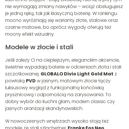
nie wymagają zmiany nawyków – wciąż obsługujesz
je jedną ręką, tak jak klasyczną baterię. W rankingu
mocno wyróżniają się warianty złote, stalowe oraz
czarne matowe, bo oprócz wygody oferują też
mocny efekt wizualny.
Modele w złocie i stali
Jeśli zależy Ci na cieplejszym, eleganckim akcencie,
świetnie wypadają baterie w odcieniach złota i stali
szczotkowanej.
GLOBALO Divio Light Gold Mat
z
powłoką
PVD
w jasnym, matowym złocie łączy
luksusowy wygląd z funkcjonalną końcówką
prysznicową i odpornością na zarysowania. To
dobry wybór do kuchni glam, modern classic czy
jasnych aranżacji skandynawskich.
W nowoczesnych wnętrzach wysoko stoją też
modele ze stali szlachetnej:
Franke Eos Neo
,