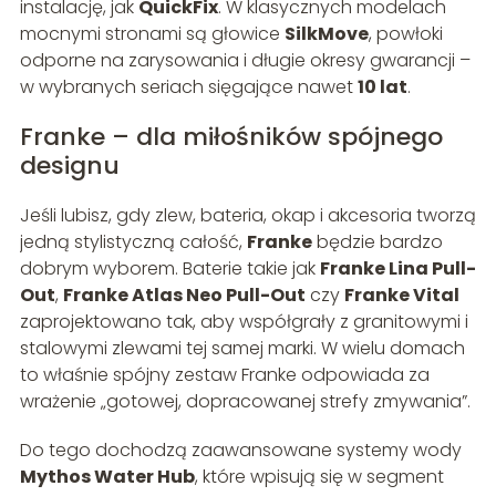
instalację, jak
QuickFix
. W klasycznych modelach
mocnymi stronami są głowice
SilkMove
, powłoki
odporne na zarysowania i długie okresy gwarancji –
w wybranych seriach sięgające nawet
10 lat
.
Franke – dla miłośników spójnego
designu
Jeśli lubisz, gdy zlew, bateria, okap i akcesoria tworzą
jedną stylistyczną całość,
Franke
będzie bardzo
dobrym wyborem. Baterie takie jak
Franke Lina Pull-
Out
,
Franke Atlas Neo Pull-Out
czy
Franke Vital
zaprojektowano tak, aby współgrały z granitowymi i
stalowymi zlewami tej samej marki. W wielu domach
to właśnie spójny zestaw Franke odpowiada za
wrażenie „gotowej, dopracowanej strefy zmywania”.
Do tego dochodzą zaawansowane systemy wody
Mythos Water Hub
, które wpisują się w segment