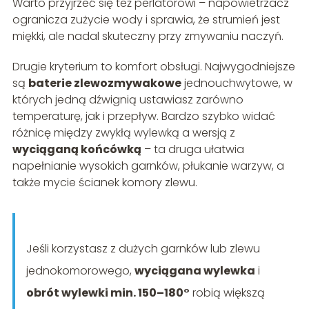
Warto przyjrzeć się też perlatorowi – napowietrzacz
ogranicza zużycie wody i sprawia, że strumień jest
miękki, ale nadal skuteczny przy zmywaniu naczyń.
Drugie kryterium to komfort obsługi. Najwygodniejsze
są
baterie zlewozmywakowe
jednouchwytowe, w
których jedną dźwignią ustawiasz zarówno
temperaturę, jak i przepływ. Bardzo szybko widać
różnicę między zwykłą wylewką a wersją z
wyciąganą końcówką
– ta druga ułatwia
napełnianie wysokich garnków, płukanie warzyw, a
także mycie ścianek komory zlewu.
Jeśli korzystasz z dużych garnków lub zlewu
jednokomorowego,
wyciągana wylewka
i
obrót wylewki min. 150–180°
robią większą