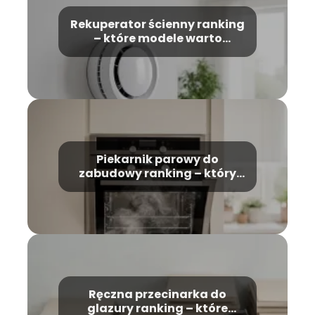
Rekuperator ścienny ranking
– które modele warto
wybrać?
Piekarnik parowy do
zabudowy ranking – który
model wybrać?
Ręczna przecinarka do
glazury ranking – które