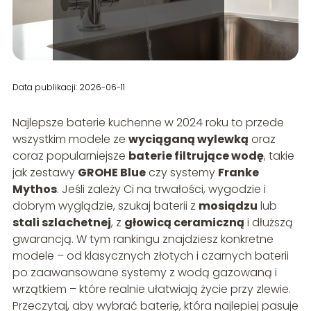
Data publikacji: 2026-06-11
Najlepsze baterie kuchenne w 2024 roku to przede
wszystkim modele ze
wyciąganą wylewką
oraz
coraz popularniejsze
baterie filtrujące wodę
, takie
jak zestawy
GROHE Blue
czy systemy
Franke
Mythos
. Jeśli zależy Ci na trwałości, wygodzie i
dobrym wyglądzie, szukaj baterii z
mosiądzu
lub
stali szlachetnej
, z
głowicą ceramiczną
i dłuższą
gwarancją. W tym rankingu znajdziesz konkretne
modele – od klasycznych złotych i czarnych baterii
po zaawansowane systemy z wodą gazowaną i
wrzątkiem – które realnie ułatwiają życie przy zlewie.
Przeczytaj, aby wybrać baterię, która najlepiej pasuje