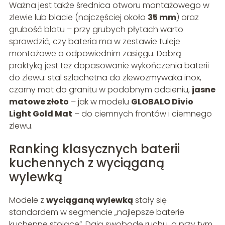
Ważna jest także średnica otworu montażowego w
zlewie lub blacie (najczęściej około
35 mm
) oraz
grubość blatu – przy grubych płytach warto
sprawdzić, czy bateria ma w zestawie tuleje
montażowe o odpowiednim zasięgu. Dobrą
praktyką jest też dopasowanie wykończenia baterii
do zlewu: stal szlachetna do zlewozmywaka inox,
czarny mat do granitu w podobnym odcieniu,
jasne
matowe złoto
– jak w modelu
GLOBALO Divio
Light Gold Mat
– do ciemnych frontów i ciemnego
zlewu.
Ranking klasycznych baterii
kuchennych z wyciąganą
wylewką
Modele z
wyciąganą wylewką
stały się
standardem w segmencie „najlepsze baterie
kuchenne stojące”. Dają swobodę ruchu, a przy tym