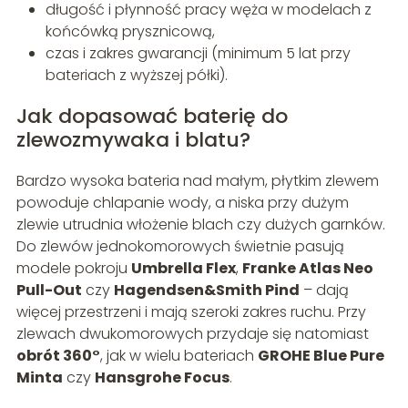
długość i płynność pracy węża w modelach z
końcówką prysznicową,
czas i zakres gwarancji (minimum 5 lat przy
bateriach z wyższej półki).
Jak dopasować baterię do
zlewozmywaka i blatu?
Bardzo wysoka bateria nad małym, płytkim zlewem
powoduje chlapanie wody, a niska przy dużym
zlewie utrudnia włożenie blach czy dużych garnków.
Do zlewów jednokomorowych świetnie pasują
modele pokroju
Umbrella Flex
,
Franke Atlas Neo
Pull-Out
czy
Hagendsen&Smith Pind
– dają
więcej przestrzeni i mają szeroki zakres ruchu. Przy
zlewach dwukomorowych przydaje się natomiast
obrót 360°
, jak w wielu bateriach
GROHE Blue Pure
Minta
czy
Hansgrohe Focus
.