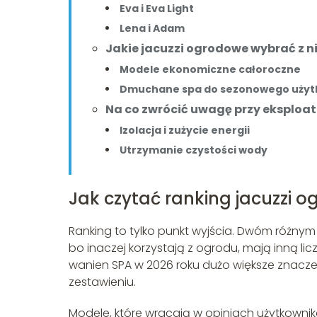
Eva i Eva Light
Lena i Adam
Jakie jacuzzi ogrodowe wybrać z 
Modele ekonomiczne całoroczne
Dmuchane spa do sezonowego użyt
Na co zwrócić uwagę przy eksploa
Izolacja i zużycie energii
Utrzymanie czystości wody
Jak czytać ranking jacuzzi 
Ranking to tylko punkt wyjścia. Dwóm różny
bo inaczej korzystają z ogrodu, mają inną l
wanien SPA w 2026 roku dużo większe znacz
zestawieniu.
Modele, które wracają w opiniach użytkownikó