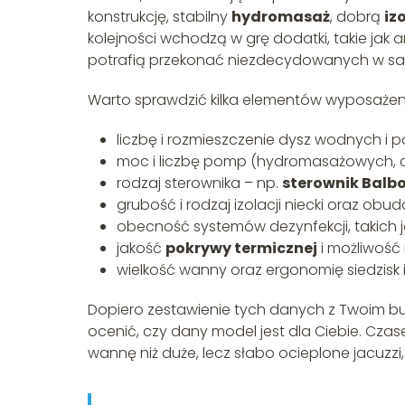
konstrukcję, stabilny
hydromasaż
, dobrą
iz
kolejności wchodzą w grę dodatki, takie jak 
potrafią przekonać niezdecydowanych w sa
Warto sprawdzić kilka elementów wyposażenia,
liczbę i rozmieszczenie dysz wodnych i p
moc i liczbę pomp (hydromasażowych, cy
rodzaj sterownika – np.
sterownik Balb
grubość i rodzaj izolacji niecki oraz obu
obecność systemów dezynfekcji, takich 
jakość
pokrywy termicznej
i możliwość
wielkość wanny oraz ergonomię siedzisk i
Dopiero zestawienie tych danych z Twoim b
ocenić, czy dany model jest dla Ciebie. Cza
wannę niż duże, lecz słabo ocieplone jacuzzi