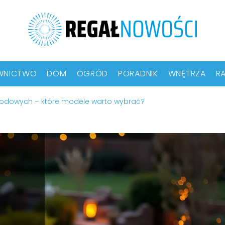
WNICTWO
DOM
OGRÓD
PORADNIK
WNĘTRZA
RA
grodowych – które modele warto wybrać?