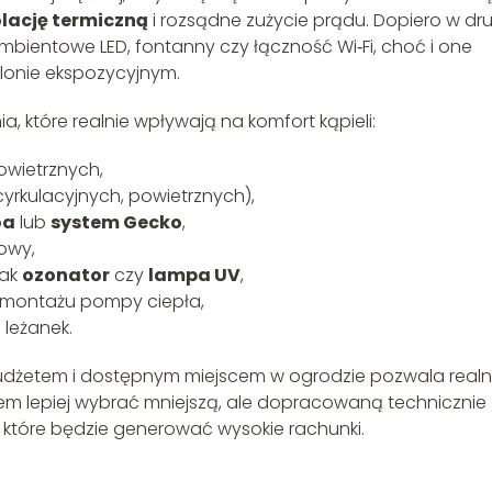
olację termiczną
i rozsądne zużycie prądu. Dopiero w dru
ambientowe LED, fontanny czy łączność Wi‑Fi, choć i one
lonie ekspozycyjnym.
 które realnie wpływają na komfort kąpieli:
owietrznych,
rkulacyjnych, powietrznych),
oa
lub
system Gecko
,
dowy,
jak
ozonator
czy
lampa UV
,
 montażu pompy ciepła,
 leżanek.
udżetem i dostępnym miejscem w ogrodzie pozwala realn
sem lepiej wybrać mniejszą, ale dopracowaną technicznie
, które będzie generować wysokie rachunki.