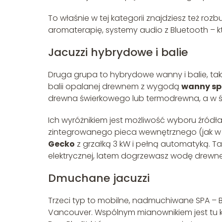
To właśnie w tej kategorii znajdziesz też ro
aromaterapię, systemy audio z Bluetooth – k
Jacuzzi hybrydowe i balie
Druga grupa to hybrydowe wanny i balie, taki
balii opalanej drewnem z wygodą
wanny s
drewna świerkowego lub termodrewna, a w śro
Ich wyróżnikiem jest możliwość wyboru źródł
zintegrowanego pieca wewnętrznego (jak w
Gecko
z grzałką 3 kW i pełną automatyką. Ta
elektrycznej, latem dogrzewasz wodę drewnem
Dmuchane jacuzzi
Trzeci typ to mobilne, nadmuchiwane SPA – Bes
Vancouver. Wspólnym mianownikiem jest tu k