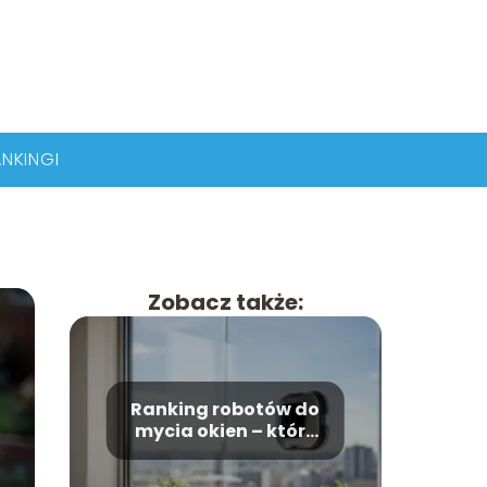
NKINGI
Zobacz także:
Ranking robotów do
mycia okien – które
modele wybrać?