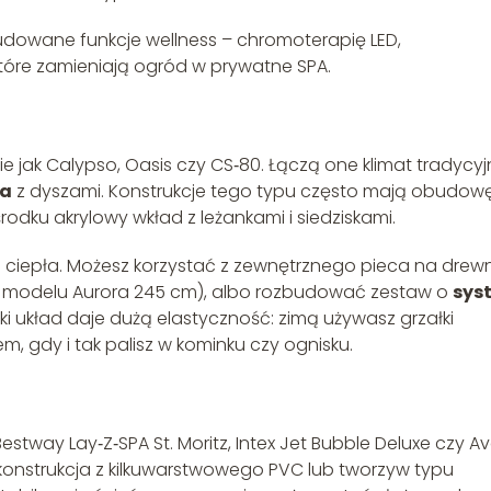
zbudowane funkcje wellness – chromoterapię LED,
tóre zamieniają ogród w prywatne SPA.
e jak Calypso, Oasis czy CS‑80. Łączą one klimat tradycyj
pa
z dyszami. Konstrukcje tego typu często mają obudowę
dku akrylowy wkład z leżankami i siedziskami.
a ciepła. Możesz korzystać z zewnętrznego pieca na drew
 modelu Aurora 245 cm), albo rozbudować zestaw o
sys
ki układ daje dużą elastyczność: zimą używasz grzałki
, gdy i tak palisz w kominku czy ognisku.
tway Lay‑Z‑SPA St. Moritz, Intex Jet Bubble Deluxe czy Av
onstrukcja z kilkuwarstwowego PVC lub tworzyw typu