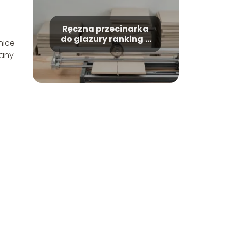
Ręczna przecinarka
do glazury ranking –
nice
które modele warto
wany
kupić?