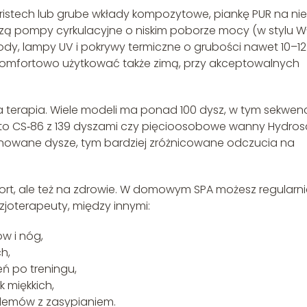
Aristech lub grube wkłady kompozytowe, piankę PUR na ni
zą pompy cyrkulacyjne o niskim poborze mocy (w stylu 
dy, lampy UV i pokrywy termiczne o grubości nawet 10–12
mfortowo użytkować także zimą, przy akceptowalnych
na terapia. Wiele modeli ma ponad 100 dysz, w tym sekwen
ład to CS‑86 z 139 dyszami czy pięcioosobowe wanny Hydros
anowane dysze, tym bardziej zróżnicowane odczucia na
rt, ale też na zdrowie. W domowym SPA możesz regularni
izjoterapeuty, między innymi:
ów i nóg,
h,
ń po treningu,
 miękkich,
blemów z zasypianiem.