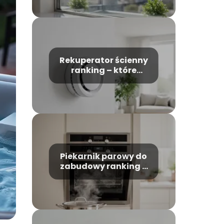
Rekuperator ścienny
ranking – które
modele warto
wybrać?
Piekarnik parowy do
zabudowy ranking –
który model wybrać?