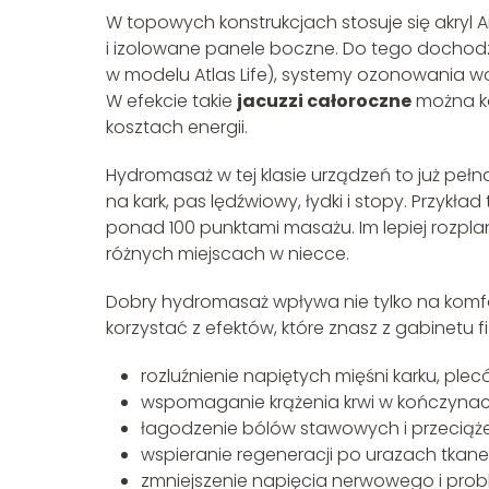
W topowych konstrukcjach stosuje się akryl 
i izolowane panele boczne. Do tego dochod
w modelu Atlas Life), systemy ozonowania wo
W efekcie takie
jacuzzi całoroczne
można ko
kosztach energii.
Hydromasaż w tej klasie urządzeń to już peł
na kark, pas lędźwiowy, łydki i stopy. Przyk
ponad 100 punktami masażu. Im lepiej rozpl
różnych miejscach w niecce.
Dobry hydromasaż wpływa nie tylko na komfo
korzystać z efektów, które znasz z gabinetu f
rozluźnienie napiętych mięśni karku, plec
wspomaganie krążenia krwi w kończynac
łagodzenie bólów stawowych i przeciąże
wspieranie regeneracji po urazach tkanek
zmniejszenie napięcia nerwowego i pro