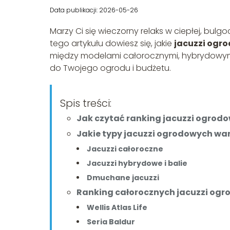
Data publikacji: 2026-05-26
Marzy Ci się wieczorny relaks w ciepłej, bulg
tego artykułu dowiesz się, jakie
jacuzzi ogr
między modelami całorocznymi, hybrydowym
do Twojego ogrodu i budżetu.
Spis treści:
Jak czytać ranking jacuzzi ogrod
Jakie typy jacuzzi ogrodowych wa
Jacuzzi całoroczne
Jacuzzi hybrydowe i balie
Dmuchane jacuzzi
Ranking całorocznych jacuzzi ogr
Wellis Atlas Life
Seria Baldur