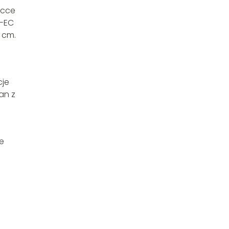
ecce
W-EC
 cm.
cje
an z
e