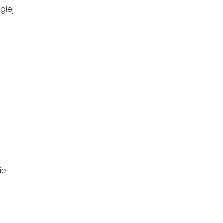
giej
ie