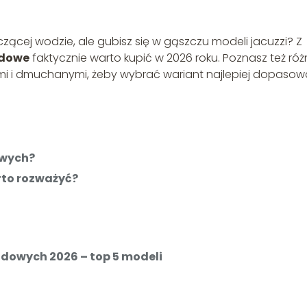
oczącej wodzie, ale gubisz się w gąszczu modeli jacuzzi? Z
odowe
faktycznie warto kupić w 2026 roku. Poznasz też róż
i i dmuchanymi, żeby wybrać wariant najlepiej dopaso
owych?
rto rozważyć?
odowych 2026 – top 5 modeli