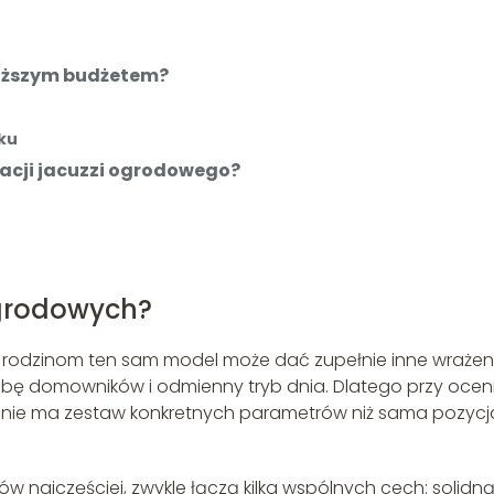
niższym budżetem?
ku
tacji jacuzzi ogrodowego?
ogrodowych?
m rodzinom ten sam model może dać zupełnie inne wrażen
iczbę domowników i odmienny tryb dnia. Dlatego przy ocen
enie ma zestaw konkretnych parametrów niż sama pozycj
w najczęściej, zwykle łączą kilka wspólnych cech: solidn