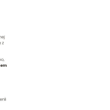
nej
 z
no,
tem
enli