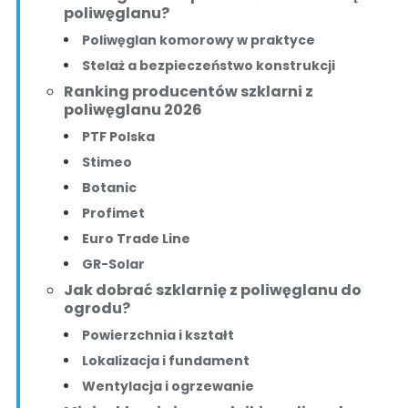
poliwęglanu?
Poliwęglan komorowy w praktyce
Stelaż a bezpieczeństwo konstrukcji
Ranking producentów szklarni z
poliwęglanu 2026
PTF Polska
Stimeo
Botanic
Profimet
Euro Trade Line
GR-Solar
Jak dobrać szklarnię z poliwęglanu do
ogrodu?
Powierzchnia i kształt
Lokalizacja i fundament
Wentylacja i ogrzewanie