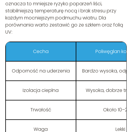
oznacza to mniejsze ryzyko poparzeń liści,
stabilniejszą temperaturę nocą i brak stresu przy
każdym mocniejszym podmuchu wiatru. Dla
porównania warto zestawić go ze szkłem oraz folią
UV:
Cecha
Poliwęglan ko
Odporność na uderzenia
Bardzo wysoka, odpo
Izolacja cieplna
Wysoka, dobrze trz
Trwałość
Około 10–20 
Waga
Lekki