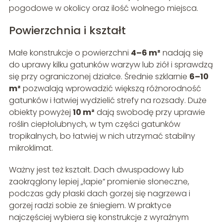
pogodowe w okolicy oraz ilość wolnego miejsca.
Powierzchnia i kształt
Małe konstrukcje o powierzchni
4–6 m²
nadają się
do uprawy kilku gatunków warzyw lub ziół i sprawdzą
się przy ograniczonej działce. Średnie szklarnie
6–10
m²
pozwalają wprowadzić większą różnorodność
gatunków i łatwiej wydzielić strefy na rozsady. Duże
obiekty powyżej
10 m²
dają swobodę przy uprawie
roślin ciepłolubnych, w tym części gatunków
tropikalnych, bo łatwiej w nich utrzymać stabilny
mikroklimat.
Ważny jest też kształt. Dach dwuspadowy lub
zaokrąglony lepiej „łapie” promienie słoneczne,
podczas gdy płaski dach gorzej się nagrzewa i
gorzej radzi sobie ze śniegiem. W praktyce
najczęściej wybiera się konstrukcje z wyraźnym