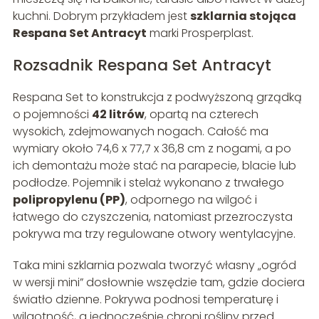
kuchni. Dobrym przykładem jest
szklarnia stojąca
Respana Set Antracyt
marki Prosperplast.
Rozsadnik Respana Set Antracyt
Respana Set to konstrukcja z podwyższoną grządką
o pojemności
42 litrów
, opartą na czterech
wysokich, zdejmowanych nogach. Całość ma
wymiary około 74,6 x 77,7 x 36,8 cm z nogami, a po
ich demontażu może stać na parapecie, blacie lub
podłodze. Pojemnik i stelaż wykonano z trwałego
polipropylenu (PP)
, odpornego na wilgoć i
łatwego do czyszczenia, natomiast przezroczysta
pokrywa ma trzy regulowane otwory wentylacyjne.
Taka mini szklarnia pozwala tworzyć własny „ogród
w wersji mini” dosłownie wszędzie tam, gdzie dociera
światło dzienne. Pokrywa podnosi temperaturę i
wilgotność, a jednocześnie chroni rośliny przed