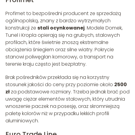
Profimet to bezpośredni producent ze sprzedażą
ogólnopolską, znany z bardzo wytrzymałych
konstrukcji ze
stali ocynkowanej
. Modele Domek,
Tunel i Kropla opierają się na grubych, stalowych
profilach, które świetnie znoszą ekstremalne
obciążenia śniegiem oraz silne wiatry. Pokrycie
stanowi poliwęglan komorowy, a transport na
terenie kraju często jest bezpłatny.
Brak pośredników przekłada się na korzystny
stosunek jakości do ceny przy poziomie około
2500
zł
za podstawowe rozmiary. Trzeba jednak brać pod
uwagę ciężar elementów stalowych, który utrudnia
wnoszenie paczek na posesję, oraz skromniejszą
paletę kolorów niż w przypadku lekkich profili
aluminiowych.
Euro Trade Line