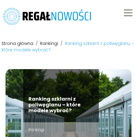
Strona główna
/
Rankingi
/
Ranking szklarni z poliwęglanu –
które modele wybrać?
Ranking szklarni z
poliwęglanu – które
modele wybrać?
Rankingi