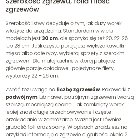
Szerokość zgrzewu, folia i ilość
zgrzewów
Szerokość listwy decyduje o tym, jak duży worek
włożysz do urządzenia. Standardem w wielu
modelach jest
30 cm
, ale spotyka się też 20, 22, 26
lub 28 cm. Jeśli często porcjujesz większe kawałki
mięsa albo całe ryby, wybieraj sprzęty z szerokim
zgrzewem. Dla małej kuchni, w której pakujesz
głównie porcje obiadowe i pojedyncze filety,
wystarczy 22 – 26 cm.
Zwróć też uwagę na
liczbę zgrzewów
. Pakowarki z
podwójnym
lub nawet potrójnym zgrzewem tworzą
szerszą, mocniejszą spoinę. Tak zamknięty worek
lepiej znosi długie przechowywanie i częste
przekładanie w zamrażarce. Ważna jest również
grubość folii oraz spoiny. W opisach znajdziesz na
przykład informację o zgrzewie o grubości około 2