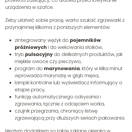
przewód zasilający, co ułatwia przechowywanie
urządzenia w szafce.
Żeby ułatwić sobie pracę, warto szukać zgrzewarki z
przynajmniej kilkoma z poniższych elementów:
zintegrowany wężyk do
pojemników
próżniowych
i do wekowania słoików,
tryb
pulsacyjny
do delikatnych produktów, jak
miękkie owoce czy pieczywo,
program do
marynowania
, który w kilka minut
wprowadza marynatę w głąb mięsa,
lampki kontrolne lub wyświetlacz informujący o
etapie pracy,
funkcję automatycznego odsysania i
zgrzewania, łącznie z odcięciem worka,
czujnik przegrzania, chroniący listwę
zgrzewającą przy dłuższych seriach pakowania.
Niezłym dodatkiem są także szklane okienka w