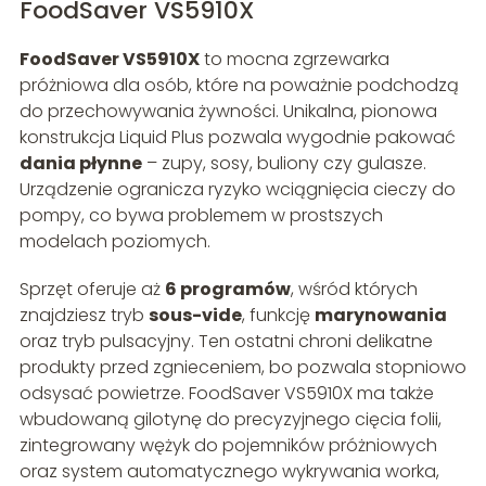
FoodSaver VS5910X
FoodSaver VS5910X
to mocna zgrzewarka
próżniowa dla osób, które na poważnie podchodzą
do przechowywania żywności. Unikalna, pionowa
konstrukcja Liquid Plus pozwala wygodnie pakować
dania płynne
– zupy, sosy, buliony czy gulasze.
Urządzenie ogranicza ryzyko wciągnięcia cieczy do
pompy, co bywa problemem w prostszych
modelach poziomych.
Sprzęt oferuje aż
6 programów
, wśród których
znajdziesz tryb
sous-vide
, funkcję
marynowania
oraz tryb pulsacyjny. Ten ostatni chroni delikatne
produkty przed zgnieceniem, bo pozwala stopniowo
odsysać powietrze. FoodSaver VS5910X ma także
wbudowaną gilotynę do precyzyjnego cięcia folii,
zintegrowany wężyk do pojemników próżniowych
oraz system automatycznego wykrywania worka,