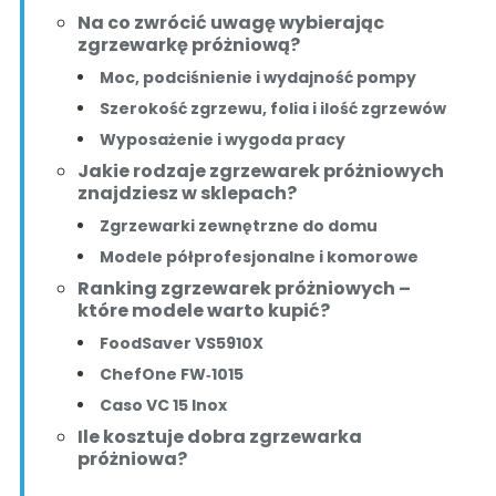
Na co zwrócić uwagę wybierając
zgrzewarkę próżniową?
Moc, podciśnienie i wydajność pompy
Szerokość zgrzewu, folia i ilość zgrzewów
Wyposażenie i wygoda pracy
Jakie rodzaje zgrzewarek próżniowych
znajdziesz w sklepach?
Zgrzewarki zewnętrzne do domu
Modele półprofesjonalne i komorowe
Ranking zgrzewarek próżniowych –
które modele warto kupić?
FoodSaver VS5910X
ChefOne FW‑1015
Caso VC 15 Inox
Ile kosztuje dobra zgrzewarka
próżniowa?