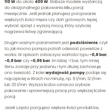
110 W
do około
400 W
. Słabsze modele wystarczą
do okazjonalnego pakowania kilku porcji
miesięcznie. Jeśli jednak planujesz porcjowanie
większych ilości mięsa czy dań gotowych, lepiej
wybrać sprzęt z wyższą mocą, który szybciej
nagrzewa listwę zgrzewającą.
Drugim ważnym parametrem jest
podciśnienie
, czyli
to, jak mocno pompa potrafi odessać powietrze z
worka. W opisach zobaczysz wartości typu
-0,8 bar
,
-0,9 bar
czy
-0,95 bar
. Im bliżej -1 bar, tym mniej
tlenu zostaje przy jedzeniu i tym dłużej zachowuje
ono świeżość. Z kolei
wydajność pompy
podaje się
najczęściej w litrach na minutę, np. 9 l/min, 12 l/min
lub 20 l/min. Wyższa liczba oznacza szybsze
pakowanie i sprawniejszą pracę przy większej liczbie
porcji.
Jeżeli często porcjujesz większe ilości produktów,