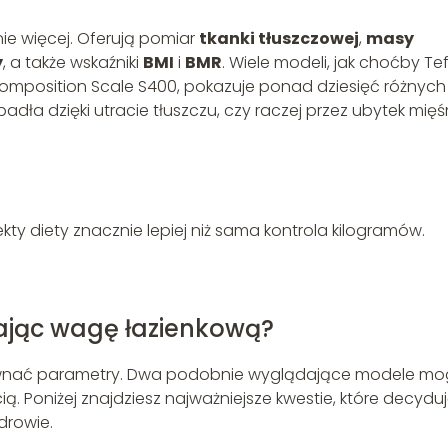
e więcej. Oferują pomiar
tkanki tłuszczowej
,
masy
y
, a także wskaźniki
BMI
i
BMR
. Wiele modeli, jak choćby Tef
omposition Scale S400, pokazuje ponad dziesięć różnych
dła dzięki utracie tłuszczu, czy raczej przez ubytek mięś
ty diety znacznie lepiej niż sama kontrola kilogramów.
ając wagę łazienkową?
równać parametry. Dwa podobnie wyglądające modele m
ią. Poniżej znajdziesz najważniejsze kwestie, które decydu
drowie.