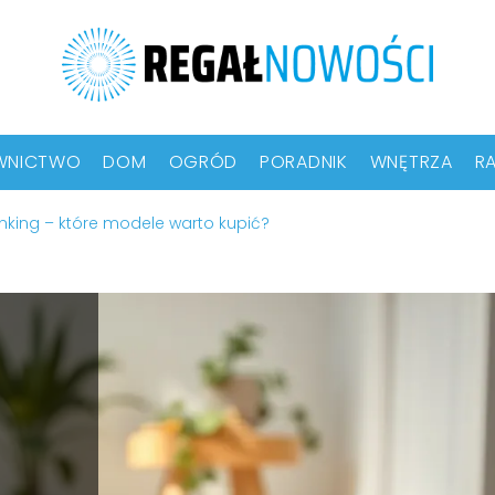
WNICTWO
DOM
OGRÓD
PORADNIK
WNĘTRZA
RA
nking – które modele warto kupić?