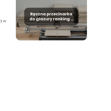
Ręczna przecinarka
do glazury ranking –
a w
które modele warto
kupić?