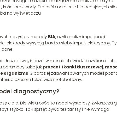
zchni wagi. To dzięki nim urządzenie analizuje nie tylko
ni, kości oraz wody. Dla osób na diecie lub trenujących sił
zba na wyświetlaczu.
ych korzysta z metody
BIA
, czyli analizy impedancji
ie, elektrody wysyłają bardzo słaby impuls elektryczny. T
a dane.
ce tłuszczowej, inaczej w mięśniach, wodzie czy kościach.
za parametry takie jak
procent tkanki tłuszczowej
,
mas
e organizmu
. Z bardziej zaawansowanych modeli pozn
erii, a czasem także wiek metaboliczny.
odel diagnostyczny?
sę ciała. Dla wielu osób to nadal wystarczy, zwłaszcza 
zbyt szybko. Taki sprzęt bywa też tańszy i nie wymaga