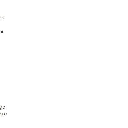
al
ni
ogą
ją o