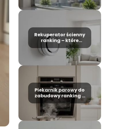
Rekuperator ścienny
ranking – które
modele warto
wybrać?
Piekarnik parowy do
zabudowy ranking –
który model wybrać?