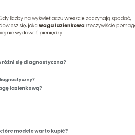
 Gdy liczby na wyświetlaczu wreszcie zaczynają spadać,
dowiesz się, jaka
waga łazienkowa
rzeczywiście pomag
piej nie wydawać pieniędzy.
 różni się diagnostyczna?
 diagnostyczny?
agę łazienkową?
które modele warto kupić?