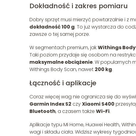
Dokładność i zakres pomiaru
Dobry sprzęt musi mierzyć powtarzalnie i z
dokładność 100 g
. To już wystarcza do cod
zawsze o tej samej porze.
W segmentach premium, jak
Withings Body
Taki poziom przydaje się osobom na restryk
maksymalne obciążenie
. W popularnych 
Withings Body Scan, nawet
200 kg
.
Łączność i aplikacje
Coraz więcej wag nie ogranicza się do wyświ
Garmin Index S2
czy
Xiaomi S400
przesyła
Bluetooth
, a czasem także
Wi-Fi
.
Aplikacje typu Mi Home, Huawei Health, Wit
wagi i składu ciała. Widzisz wykresy tygodni