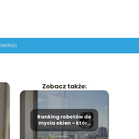
NKINGI
Zobacz także:
Ranking robotów do
mycia okien – które
modele wybrać?