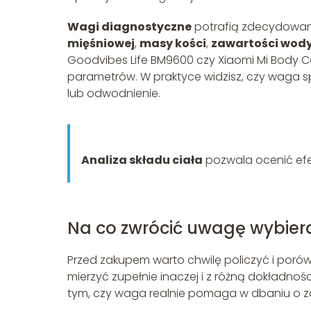
Wagi diagnostyczne
potrafią zdecydowani
mięśniowej
,
masy kości
,
zawartości wod
Goodvibes Life BM9600 czy Xiaomi Mi Body C
parametrów. W praktyce widzisz, czy waga spa
lub odwodnienie.
Analiza składu ciała
pozwala ocenić efek
Na co zwrócić uwagę wybier
Przed zakupem warto chwilę policzyć i po
mierzyć zupełnie inaczej i z różną dokładnośc
tym, czy waga realnie pomaga w dbaniu o z