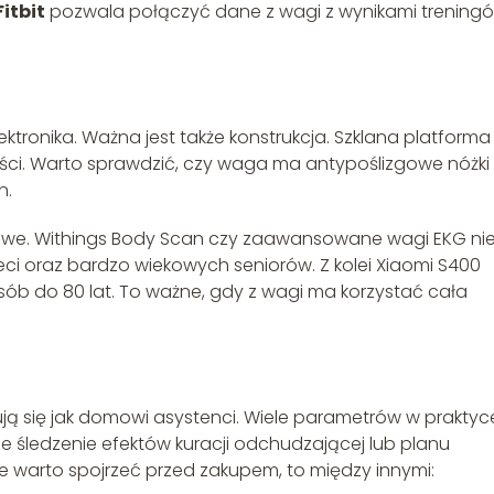
Fitbit
pozwala połączyć dane z wagi z wynikami treningó
ektronika. Ważna jest także konstrukcja. Szklana platforma
ści. Warto sprawdzić, czy waga ma antypoślizgowe nóżki 
n.
kowe. Withings Body Scan czy zaawansowane wagi EKG nie
eci oraz bardzo wiekowych seniorów. Z kolei Xiaomi S400
osób do 80 lat. To ważne, gdy z wagi ma korzystać cała
ą się jak domowi asystenci. Wiele parametrów w praktyc
ze śledzenie efektów kuracji odchudzającej lub planu
re warto spojrzeć przed zakupem, to między innymi: