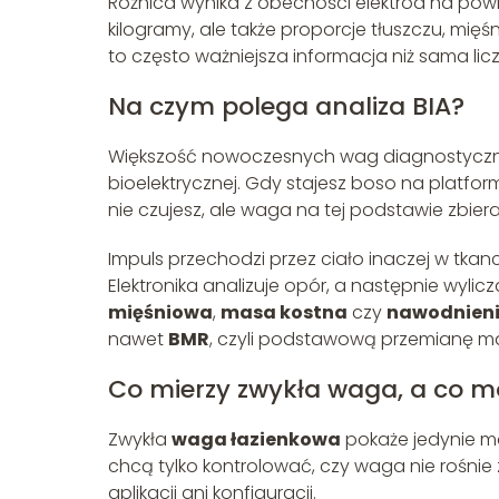
Różnica wynika z obecności elektrod na powier
kilogramy, ale także proporcje tłuszczu, mięś
to często ważniejsza informacja niż sama lic
Na czym polega analiza BIA?
Większość nowoczesnych wag diagnostyczn
bioelektrycznej. Gdy stajesz boso na platform
nie czujesz, ale waga na tej podstawie zbier
Impuls przechodzi przez ciało inaczej w tkan
Elektronika analizuje opór, a następnie wylic
mięśniowa
,
masa kostna
czy
nawodnieni
nawet
BMR
, czyli podstawową przemianę mat
Co mierzy zwykła waga, a co m
Zwykła
waga łazienkowa
pokaże jedynie ma
chcą tylko kontrolować, czy waga nie rośnie 
aplikacji ani konfiguracji.