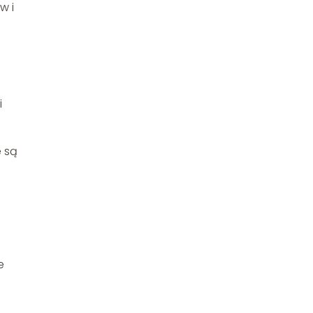
w i
i
 są
e