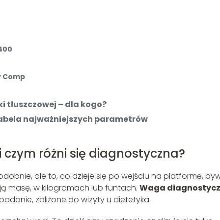
S400
dy Comp
 tłuszczowej – dla kogo?
tabela najważniejszych parametrów
i czym różni się diagnostyczna?
obnie, ale to, co dzieje się po wejściu na platformę, by
oją masę, w kilogramach lub funtach.
Waga diagnostyc
anie, zbliżone do wizyty u dietetyka.