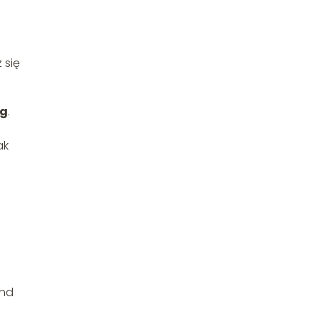
 się
 g
.
ak
end