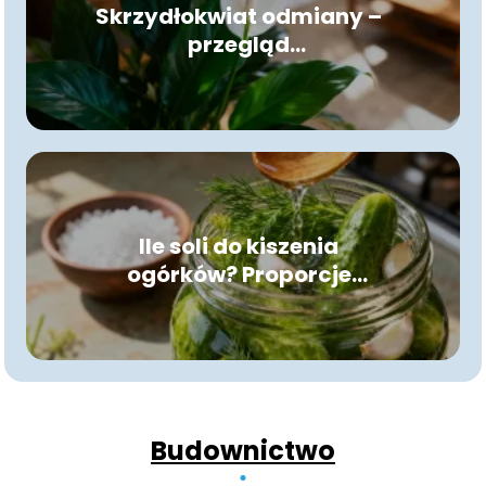
Skrzydłokwiat odmiany –
przegląd
najpopularniejszych
gatunków
Ile soli do kiszenia
ogórków? Proporcje
idealnej zalewy
Budownictwo