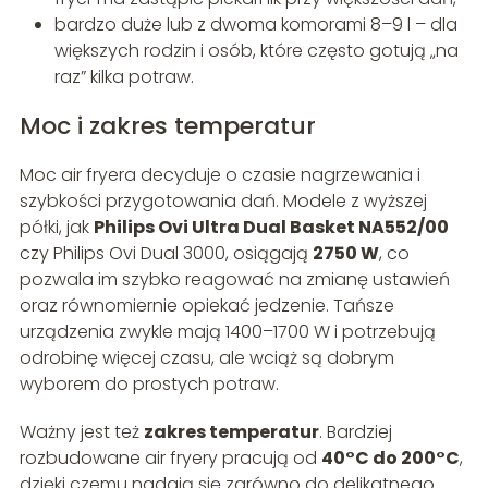
bardzo duże lub z dwoma komorami 8–9 l – dla
większych rodzin i osób, które często gotują „na
raz” kilka potraw.
Moc i zakres temperatur
Moc air fryera decyduje o czasie nagrzewania i
szybkości przygotowania dań. Modele z wyższej
półki, jak
Philips Ovi Ultra Dual Basket NA552/00
czy Philips Ovi Dual 3000, osiągają
2750 W
, co
pozwala im szybko reagować na zmianę ustawień
oraz równomiernie opiekać jedzenie. Tańsze
urządzenia zwykle mają 1400–1700 W i potrzebują
odrobinę więcej czasu, ale wciąż są dobrym
wyborem do prostych potraw.
Ważny jest też
zakres temperatur
. Bardziej
rozbudowane air fryery pracują od
40°C do 200°C
,
dzięki czemu nadają się zarówno do delikatnego