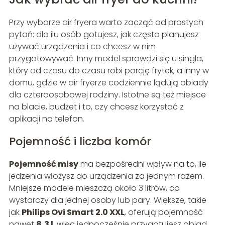
Przy wyborze air fryera warto zacząć od prostych
pytań: dla ilu osób gotujesz, jak często planujesz
używać urządzenia i co chcesz w nim
przygotowywać. Inny model sprawdzi się u singla,
który od czasu do czasu robi porcję frytek, a inny w
domu, gdzie w air fryerze codziennie lądują obiady
dla czteroosobowej rodziny. Istotne są też miejsce
na blacie, budżet i to, czy chcesz korzystać z
aplikacji na telefon.
Pojemność i liczba komór
Pojemność misy
ma bezpośredni wpływ na to, ile
jedzenia włożysz do urządzenia za jednym razem.
Mniejsze modele mieszczą około 3 litrów, co
wystarczy dla jednej osoby lub pary. Większe, takie
jak
Philips Ovi Smart 2.0 XXL
, oferują pojemność
nawet
8,3 l
, więc jednocześnie przygotujesz obiad