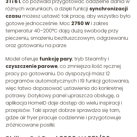
3 l i 6 l
, co pozwala przygotować oddzielne dania w
różnych warunkach, a dzięki funkcji
synchronizacji
czasu
możesz ustawić tak pracę, aby wszystko było
gotowe jednocześnie. Moc
2750 W
i zakres
temperatur 40–200°C dają dużą swobodę przy
pieczeniu, smażeniu beztłuszczowym, odgrzewaniu
oraz gotowaniu na parze.
Model oferuje
funkcję pary
, tryb Steamfry i
czyszczenie parowe
, co zmniejsza ilość ręcznej
pracy po gotowaniu. Do dyspozycji masz 12
programów automatycznych i 19 funkcji gotowania,
więc łatwo dopasować ustawienia do konkretnej
potrawy. Dotykowy panel upraszcza obsługę, a
aplikacja HomeID daje dostęp do wielu inspiracji i
przepisów. Taki sprzęt dobrze sprawdza się tam,
gdzie air fryer pracuje codziennie i przygotowuje
zróżnicowane posiłki.