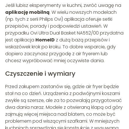
Jeśli lubisz eksperymenty w kuchni, zwróć uwagę na
aplikację mobilną
. W wielu nowszych modelach
(np. tych z serii Philips Ovi) aplikacja oferuje setki
przepisów, porady i podpowiedzi ustawień. W
przypadku Ovi Ultra Dual Basket NA552/00 przydatna
jest aplikacja
HomeID
z dużą bazą przepisów i
wskazówek krok po kroku. To dobre wsparcie, gdy
dopiero zaczynasz przygodę z air fryerem lub
chcesz wypróbować mniej oczywiste dania.
Czyszczenie i wymiary
Przed zakupem zastanów się, gdzie air fryer będzie
stał na co dzień. Urządzenia z podwójnymi koszami
zwykle są szersze, ale za to pozwalają przygotować
dwa dania naraz. Modele z otwieraną klapą od góry
zajmują więcej miejsca nad blatem, co może być
problemem pod wiszącymi szafkami. W mniejszych
kuchniach sprawdzają się konstrukcje z wysuwaną