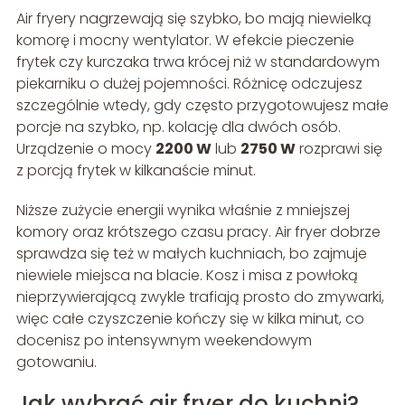
Air fryery nagrzewają się szybko, bo mają niewielką
komorę i mocny wentylator. W efekcie pieczenie
frytek czy kurczaka trwa krócej niż w standardowym
piekarniku o dużej pojemności. Różnicę odczujesz
szczególnie wtedy, gdy często przygotowujesz małe
porcje na szybko, np. kolację dla dwóch osób.
Urządzenie o mocy
2200 W
lub
2750 W
rozprawi się
z porcją frytek w kilkanaście minut.
Niższe zużycie energii wynika właśnie z mniejszej
komory oraz krótszego czasu pracy. Air fryer dobrze
sprawdza się też w małych kuchniach, bo zajmuje
niewiele miejsca na blacie. Kosz i misa z powłoką
nieprzywierającą zwykle trafiają prosto do zmywarki,
więc całe czyszczenie kończy się w kilka minut, co
docenisz po intensywnym weekendowym
gotowaniu.
Jak wybrać air fryer do kuchni?