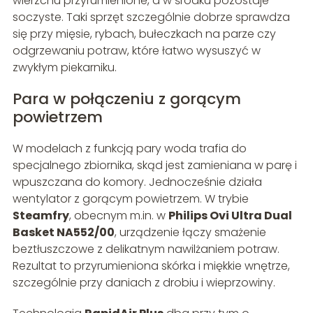
wierzchu przyrumienione, a w środku pozostaje
soczyste. Taki sprzęt szczególnie dobrze sprawdza
się przy mięsie, rybach, bułeczkach na parze czy
odgrzewaniu potraw, które łatwo wysuszyć w
zwykłym piekarniku.
Para w połączeniu z gorącym
powietrzem
W modelach z funkcją pary woda trafia do
specjalnego zbiornika, skąd jest zamieniana w parę i
wpuszczana do komory. Jednocześnie działa
wentylator z gorącym powietrzem. W trybie
Steamfry
, obecnym m.in. w
Philips Ovi Ultra Dual
Basket NA552/00
, urządzenie łączy smażenie
beztłuszczowe z delikatnym nawilżaniem potraw.
Rezultat to przyrumieniona skórka i miękkie wnętrze,
szczególnie przy daniach z drobiu i wieprzowiny.