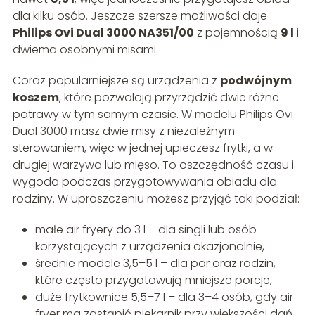
dla kilku osób. Jeszcze szersze możliwości daje
Philips Ovi Dual 3000 NA351/00
z pojemnością
9 l
i
dwiema osobnymi misami.
Coraz popularniejsze są urządzenia z
podwójnym
koszem
, które pozwalają przyrządzić dwie różne
potrawy w tym samym czasie. W modelu Philips Ovi
Dual 3000 masz dwie misy z niezależnym
sterowaniem, więc w jednej upieczesz frytki, a w
drugiej warzywa lub mięso. To oszczędność czasu i
wygoda podczas przygotowywania obiadu dla
rodziny. W uproszczeniu możesz przyjąć taki podział:
małe air fryery do 3 l – dla singli lub osób
korzystających z urządzenia okazjonalnie,
średnie modele 3,5–5 l – dla par oraz rodzin,
które często przygotowują mniejsze porcje,
duże frytkownice 5,5–7 l – dla 3–4 osób, gdy air
fryer ma zastąpić piekarnik przy większości dań,