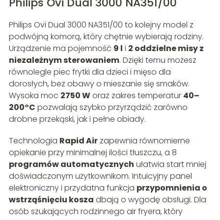
Philips Ovi Dual 3000 NA351/00
Philips Ovi Dual 3000 NA351/00 to kolejny model z
podwójną komorą, który chętnie wybierają rodziny.
Urządzenie ma pojemność
9 l
i
2 oddzielne misy z
niezależnym sterowaniem
. Dzięki temu możesz
równolegle piec frytki dla dzieci i mięso dla
dorosłych, bez obawy o mieszanie się smaków.
Wysoka moc
2750 W
oraz zakres temperatur
40–
200°C
pozwalają szybko przyrządzić zarówno
drobne przekąski, jak i pełne obiady.
Technologia
Rapid Air
zapewnia równomierne
opiekanie przy minimalnej ilości tłuszczu, a 8
programów automatycznych
ułatwia start mniej
doświadczonym użytkownikom. Intuicyjny panel
elektroniczny i przydatna funkcja
przypomnienia o
wstrząśnięciu kosza
dbają o wygodę obsługi. Dla
osób szukających rodzinnego air fryera, który