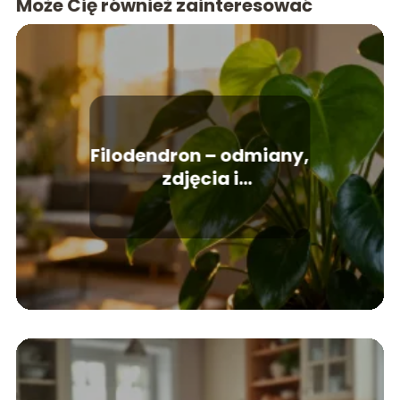
Może Cię również zainteresować
Filodendron – odmiany,
zdjęcia i
charakterystyka
rośliny