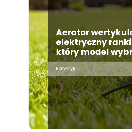
Aerator wertykul
elektryczny rank
który model wyb
Rankingi