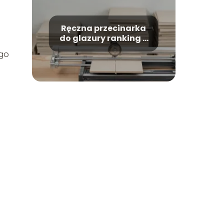
Ręczna przecinarka
do glazury ranking –
które modele warto
ego
kupić?