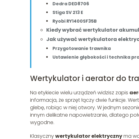
Dedra DED8706
Stiga SV 213 E
Ryobi RY1400SF35B
Kiedy wybrać wertykulator akumul
Jak używać wertykulatora elektryc
Przygotowanie trawnika
Ustawienie głębokości i technika pr
Wertykulator i aerator do tr
Na etykiecie wielu urządzeń widzisz zapis
aer
informacja, że sprzęt łączy dwie funkcje. Wer
glebę, robiąc w niej otwory. W jednym sezoni
innym delikatne napowietrzanie, dlatego po
wygodne.
Klasyczny
wertykulator elektryczny
ma wał