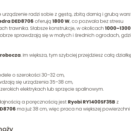
e urządzenie radzi sobie z gęstą, zbitą darnią i grubą war
edra DED8706
oferują
1800 W
, co pozwala bez stresu
h trawnika. Słabsze konstrukcje, w okolicach
1000–1300
dobrze sprawdzają się w małych i średnich ogrodach, gdz
 robocza
. Im większa, tym szybciej przejdziesz całą działk
dele o szerokości 30–32 cm,
wdzają się urządzenia 35–38 cm,
erokich elektrykach lub sprzęcie spalinowym.
jnością a poręcznością jest
Ryobi RY1400SF35B
z
ED8706
ma już 38 cm, więc praca na większej powierzchni
noży