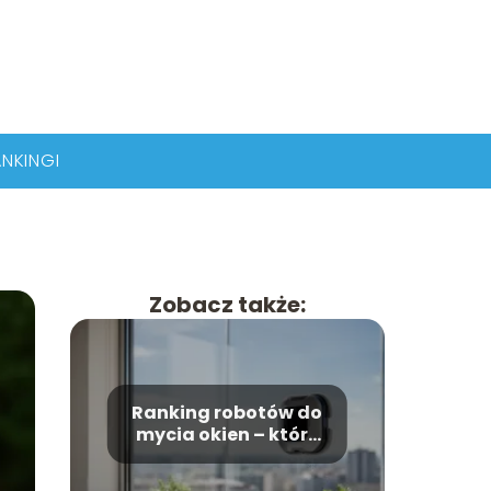
NKINGI
Zobacz także:
Ranking robotów do
mycia okien – które
modele wybrać?