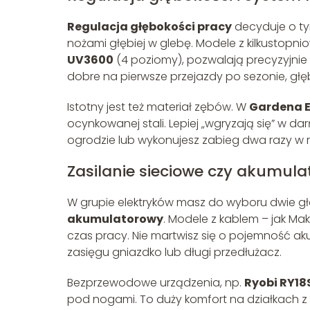
Regulacja głębokości pracy
decyduje o ty
nożami głębiej w glebę. Modele z kilkustopni
UV3600
(4 poziomy), pozwalają precyzyjnie
dobre na pierwsze przejazdy po sezonie, głę
Istotny jest też materiał zębów. W
Gardena E
ocynkowanej stali. Lepiej „wgryzają się” w dar
ogrodzie lub wykonujesz zabieg dwa razy w r
Zasilanie sieciowe czy akumul
W grupie elektryków masz do wyboru dwie głó
akumulatorowy
. Modele z kablem – jak Mak
czas pracy. Nie martwisz się o pojemność 
zasięgu gniazdko lub długi przedłużacz.
Bezprzewodowe urządzenia, np.
Ryobi RY18
pod nogami. To duży komfort na działkach z 