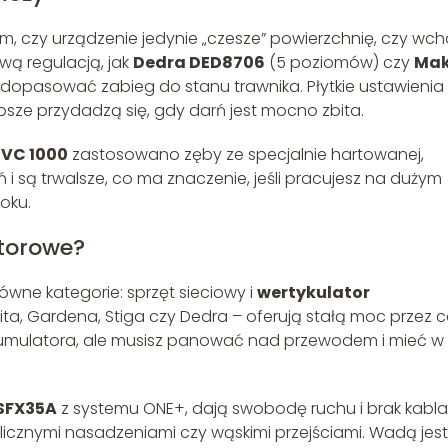
m, czy urządzenie jedynie „czesze” powierzchnię, czy wch
ową regulacją, jak
Dedra DED8706
(5 poziomów) czy
Mak
 dopasować zabieg do stanu trawnika. Płytkie ustawienia
bsze przydadzą się, gdy darń jest mocno zbita.
VC 1000
zastosowano zęby ze specjalnie hartowanej,
ń i są trwalsze, co ma znaczenie, jeśli pracujesz na dużym
oku.
atorowe?
wne kategorie: sprzęt sieciowy i
wertykulator
ita, Gardena, Stiga czy Dedra – oferują stałą moc przez c
akumulatora, ale musisz panować nad przewodem i mieć w
SFX35A
z systemu ONE+, dają swobodę ruchu i brak kabla
licznymi nasadzeniami czy wąskimi przejściami. Wadą jest