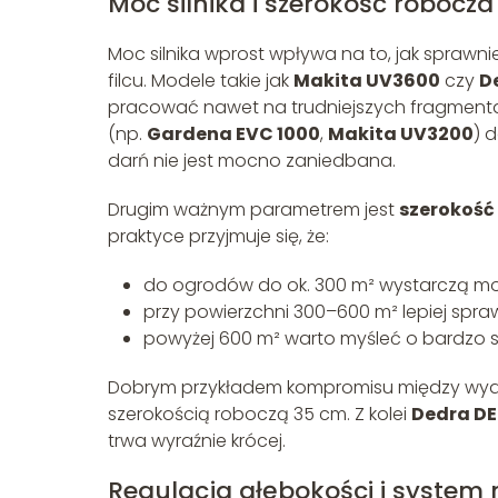
Moc silnika i szerokość robocza
Moc silnika wprost wpływa na to, jak sprawni
filcu. Modele takie jak
Makita UV3600
czy
D
pracować nawet na trudniejszych fragmentac
(np.
Gardena EVC 1000
,
Makita UV3200
) 
darń nie jest mocno zaniedbana.
Drugim ważnym parametrem jest
szerokość
praktyce przyjmuje się, że:
do ogrodów do ok. 300 m² wystarczą mo
przy powierzchni 300–600 m² lepiej spra
powyżej 600 m² warto myśleć o bardzo sz
Dobrym przykładem kompromisu między wyda
szerokością roboczą 35 cm. Z kolei
Dedra D
trwa wyraźnie krócej.
Regulacja głębokości i system 