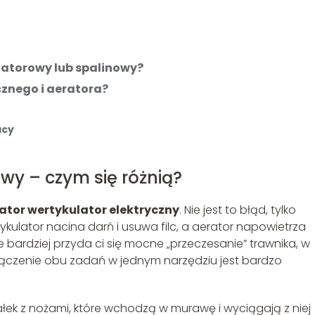
atorowy lub spalinowy?
znego i aeratora?
acy
awy – czym się różnią?
ator wertykulator elektryczny
. Nie jest to błąd, tylko
tykulator nacina darń i usuwa filc, a aerator napowietrza
e bardziej przyda ci się mocne „przeczesanie” trawnika, w
łączenie obu zadań w jednym narzędziu jest bardzo
ek z nożami, które wchodzą w murawę i wyciągają z niej