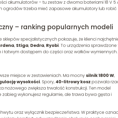
ści akumulatorów – tu zestaw z dwoma bateriami 18 V 5 
ch ogrodów trzeba mieć zapasowe akumulatory lub robić
yczny – ranking popularnych modeli
klepów specjalistycznych pokazuje, że klienci najchętnie
rdena
,
Stiga
,
Dedra
,
Ryobi
. To urządzenia sprawdzone
m i łatwym dostępem do części oraz wałków wymiennych.
rwsze miejsce w zestawieniach. Ma mocny
silnik 1800 W
,
gulację wysokości
. Spory,
40-litrowy kosz
pozwala rzad
ka nożowego zwiększa trwałość konstrukcji. Ten model
e zabieg wykonujesz regularnie, ale trawa bywa gęsta i
uchwytu oraz wyłącznik bezpieczeństwa. W praktyce ozna