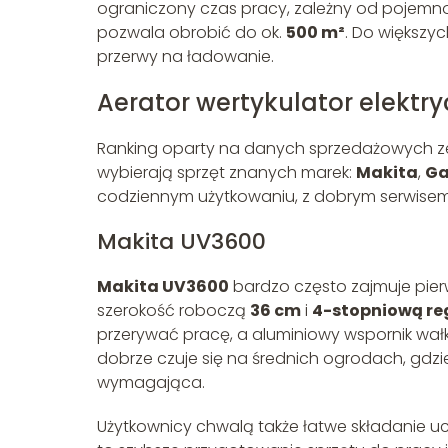
ograniczony czas pracy, zależny od pojemno
pozwala obrobić do ok.
500 m²
. Do większy
przerwy na ładowanie.
Aerator wertykulator elektr
Ranking oparty na danych sprzedażowych ze s
wybierają sprzęt znanych marek:
Makita
,
Ga
codziennym użytkowaniu, z dobrym serwise
Makita UV3600
Makita UV3600
bardzo często zajmuje pie
szerokość roboczą
36 cm
i
4-stopniową re
przerywać pracę, a aluminiowy wspornik wał
dobrze czuje się na średnich ogrodach, gdzi
wymagająca.
Użytkownicy chwalą także łatwe składanie 