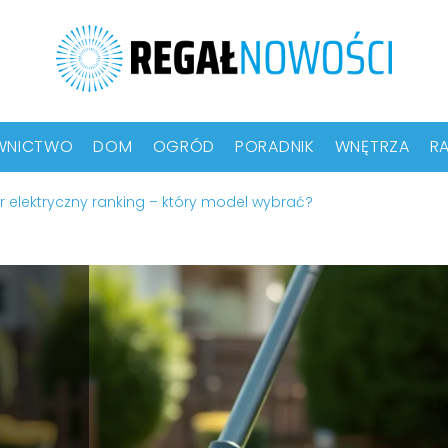
WNICTWO
DOM
OGRÓD
PORADNIK
WNĘTRZA
RA
r elektryczny ranking – który model wybrać?