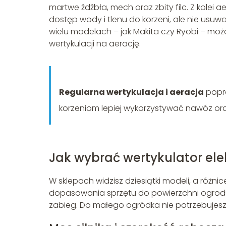
martwe źdźbła, mech oraz zbity filc. Z kolei 
dostęp wody i tlenu do korzeni, ale nie usuwa
wielu modelach – jak Makita czy Ryobi – moż
wertykulacji na aerację.
Regularna wertykulacja i aeracja
popra
korzeniom lepiej wykorzystywać nawóz or
Jak wybrać wertykulator ele
W sklepach widzisz dziesiątki modeli, a róż
dopasowania sprzętu do powierzchni ogrodu,
zabieg. Do małego ogródka nie potrzebujesz t