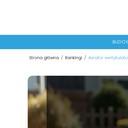
BUDO
Strona główna
/
Rankingi
/
Aerator wertykulato