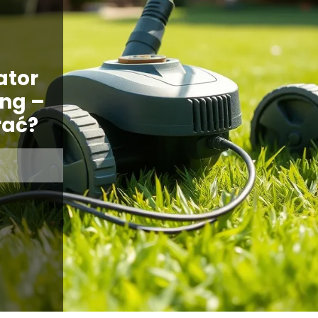
ator
ing –
rać?