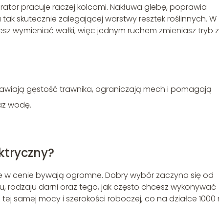
aerator pracuje raczej kolcami. Nakłuwa glebę, poprawia
 tak skutecznie zalegającej warstwy resztek roślinnych. W
esz wymieniać wałki, więc jednym ruchem zmieniasz tryb z
wiają gęstość trawnika, ograniczają mech i pomagają
az wodę.
ktryczny?
nice w cenie bywają ogromne. Dobry wybór zaczyna się od
 rodzaju darni oraz tego, jak często chcesz wykonywać
ej samej mocy i szerokości roboczej, co na działce 1000 