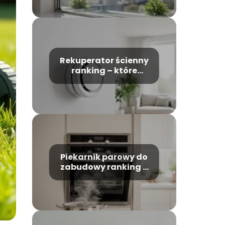
Rekuperator ścienny
ranking – które
modele warto
wybrać?
Piekarnik parowy do
zabudowy ranking –
który model wybrać?