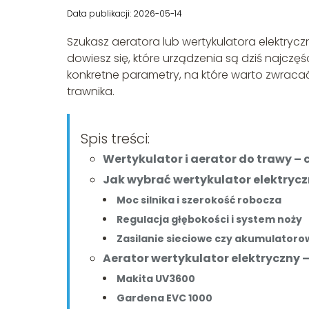
Data publikacji: 2026-05-14
Szukasz aeratora lub wertykulatora elektrycz
dowiesz się, które urządzenia są dziś najczęś
konkretne parametry, na które warto zwrac
trawnika.
Spis treści:
Wertykulator i aerator do trawy – 
Jak wybrać wertykulator elektryc
Moc silnika i szerokość robocza
Regulacja głębokości i system noży
Zasilanie sieciowe czy akumulatoro
Aerator wertykulator elektryczny 
Makita UV3600
Gardena EVC 1000