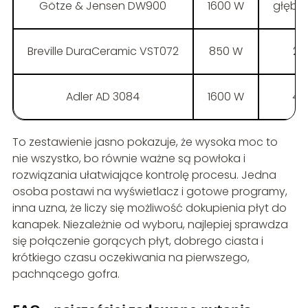
Götze & Jensen DW900
1600 W
głębok
Breville DuraCeramic VST072
850 W
2 
Adler AD 3084
1600 W
4 
To zestawienie jasno pokazuje, że wysoka moc to
nie wszystko, bo równie ważne są powłoka i
rozwiązania ułatwiające kontrolę procesu. Jedna
osoba postawi na wyświetlacz i gotowe programy,
inna uzna, że liczy się możliwość dokupienia płyt do
kanapek. Niezależnie od wyboru, najlepiej sprawdza
się połączenie gorących płyt, dobrego ciasta i
krótkiego czasu oczekiwania na pierwszego,
pachnącego gofra.