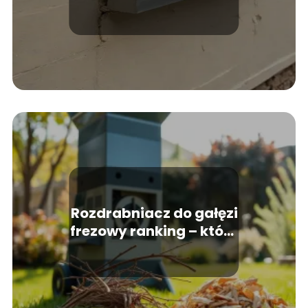
blaszany? Najlepsze
metody i kleje
Rozdrabniacz do gałęzi
frezowy ranking – który
wybrać?