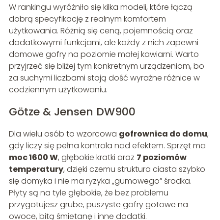
W rankingu wyróżniło się kilka modeli, które łączą
dobrą specyfikację z realnym komfortem
użytkowania. Różnią się ceną, pojemnością oraz
dodatkowymi funkcjami, ale każdy z nich zapewni
domowe gofry na poziomie małej kawiarni. Warto
przyjrzeć się bliżej tym konkretnym urządzeniom, bo
za suchymi liczbami stoją dość wyraźne różnice w
codziennym użytkowaniu.
Götze & Jensen DW900
Dla wielu osób to wzorcowa
gofrownica do domu
,
gdy liczy się pełna kontrola nad efektem. Sprzęt ma
moc 1600 W
, głębokie kratki oraz
7 poziomów
temperatury
, dzięki czemu struktura ciasta szybko
się domyka i nie ma ryzyka „gumowego” środka.
Płyty są na tyle głębokie, że bez problemu
przygotujesz grube, puszyste gofry gotowe na
owoce, bitą śmietanę i inne dodatki.