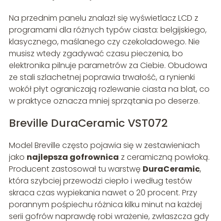
Na przednim panelu znalazł się wyświetlacz LCD z
programami dla różnych typów ciasta: belgijskiego,
klasycznego, maślanego czy czekoladowego. Nie
musisz wtedy zgadywać czasu pieczenia, bo
elektronika pilnuje parametrów za Ciebie. Obudowa
ze stali szlachetnej poprawia trwałość, a rynienki
wokół płyt ograniczają rozlewanie ciasta na blat, co
w praktyce oznacza mniej sprzątania po deserze.
Breville DuraCeramic VST072
Model Breville często pojawia się w zestawieniach
jako
najlepsza gofrownica
z ceramiczną powłoką.
Producent zastosował tu warstwę
DuraCeramic
,
która szybciej przewodzi ciepło i według testów
skraca czas wypiekania nawet o 20 procent. Przy
porannym pośpiechu różnica kilku minut na każdej
serii gofrów naprawdę robi wrażenie, zwłaszcza gdy