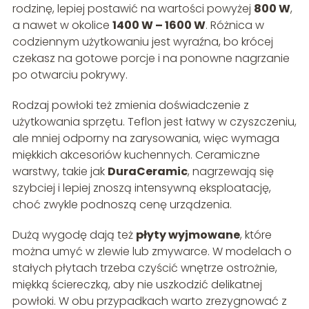
rodzinę, lepiej postawić na wartości powyżej
800 W
,
a nawet w okolice
1400 W – 1600 W
. Różnica w
codziennym użytkowaniu jest wyraźna, bo krócej
czekasz na gotowe porcje i na ponowne nagrzanie
po otwarciu pokrywy.
Rodzaj powłoki też zmienia doświadczenie z
użytkowania sprzętu. Teflon jest łatwy w czyszczeniu,
ale mniej odporny na zarysowania, więc wymaga
miękkich akcesoriów kuchennych. Ceramiczne
warstwy, takie jak
DuraCeramic
, nagrzewają się
szybciej i lepiej znoszą intensywną eksploatację,
choć zwykle podnoszą cenę urządzenia.
Dużą wygodę dają też
płyty wyjmowane
, które
można umyć w zlewie lub zmywarce. W modelach o
stałych płytach trzeba czyścić wnętrze ostrożnie,
miękką ściereczką, aby nie uszkodzić delikatnej
powłoki. W obu przypadkach warto zrezygnować z