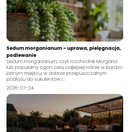
Sedum morganianum – uprawa, pielęgnacja,
podlewanie
Sedum morganianum, czyli rozchodnik Morgana
lub popularny ogon osła, najlepiej rośnie w bardzo
jasnym miejscu, w dobrze przepuszczalnym
podłożu do sukulentów i...
2026-07-24