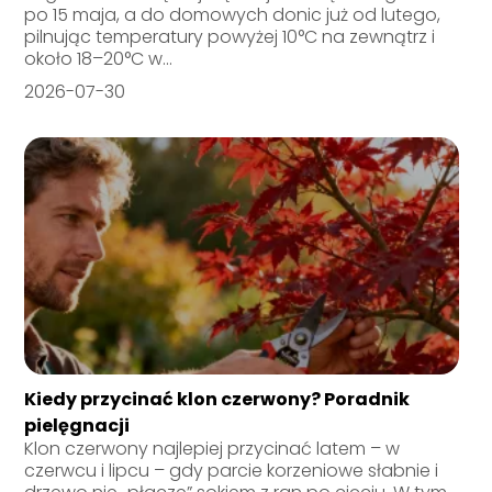
po 15 maja, a do domowych donic już od lutego,
pilnując temperatury powyżej 10°C na zewnątrz i
około 18–20°C w...
2026-07-30
Kiedy przycinać klon czerwony? Poradnik
pielęgnacji
Klon czerwony najlepiej przycinać latem – w
czerwcu i lipcu – gdy parcie korzeniowe słabnie i