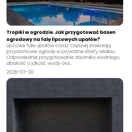
Tropiki w ogrodzie. Jak przygotować basen
ogrodowy na falę lipcowych upałów?
Lipcowe fale upałów coraz częściej zmieniają
przydomowe ogrody w prywatne strefy relaksu.
Odpowiednie przygotowanie zbiornika wodnego,
dbałość o jakość wody ora...
2026-07-20