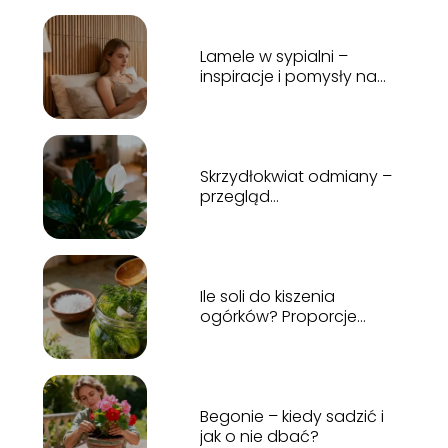
Lamele w sypialni –
inspiracje i pomysły na
aranżację
Skrzydłokwiat odmiany –
przegląd
najpopularniejszych
gatunków
Ile soli do kiszenia
ogórków? Proporcje
idealnej zalewy
Begonie – kiedy sadzić i
jak o nie dbać?