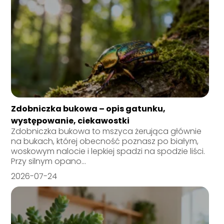
Zdobniczka bukowa – opis gatunku,
występowanie, ciekawostki
Zdobniczka bukowa to mszyca żerująca głównie
na bukach, której obecność poznasz po białym,
woskowym nalocie i lepkiej spadzi na spodzie liści.
Przy silnym opano...
2026-07-24