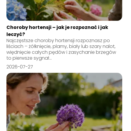
Choroby hortensji – jak je rozpoznać i jak
leczyć?
Najczęstsze choroby hortensji rozpoznasz po
liściach – żółknięcie, plamy, biały lub szary nalot,
więdnięcie całych pędów i zasychanie brzegów
to pierwsze sygnał...
2026-07-27