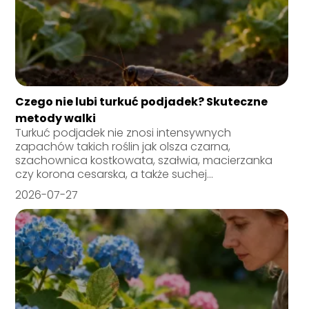
Czego nie lubi turkuć podjadek? Skuteczne
metody walki
Turkuć podjadek nie znosi intensywnych
zapachów takich roślin jak olsza czarna,
szachownica kostkowata, szałwia, macierzanka
czy korona cesarska, a także suchej...
2026-07-27