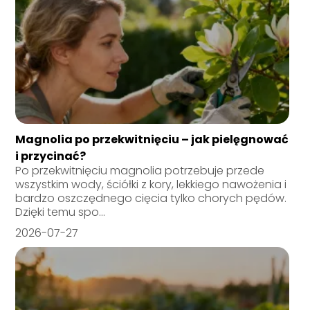
Magnolia po przekwitnięciu – jak pielęgnować
i przycinać?
Po przekwitnięciu magnolia potrzebuje przede
wszystkim wody, ściółki z kory, lekkiego nawożenia i
bardzo oszczędnego cięcia tylko chorych pędów.
Dzięki temu spo...
2026-07-27