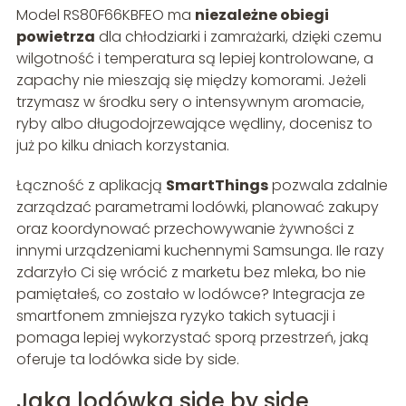
Model RS80F66KBFEO ma
niezależne obiegi
powietrza
dla chłodziarki i zamrażarki, dzięki czemu
wilgotność i temperatura są lepiej kontrolowane, a
zapachy nie mieszają się między komorami. Jeżeli
trzymasz w środku sery o intensywnym aromacie,
ryby albo długodojrzewające wędliny, docenisz to
już po kilku dniach korzystania.
Łączność z aplikacją
SmartThings
pozwala zdalnie
zarządzać parametrami lodówki, planować zakupy
oraz koordynować przechowywanie żywności z
innymi urządzeniami kuchennymi Samsunga. Ile razy
zdarzyło Ci się wrócić z marketu bez mleka, bo nie
pamiętałeś, co zostało w lodówce? Integracja ze
smartfonem zmniejsza ryzyko takich sytuacji i
pomaga lepiej wykorzystać sporą przestrzeń, jaką
oferuje ta lodówka side by side.
Jaka lodówka side by side