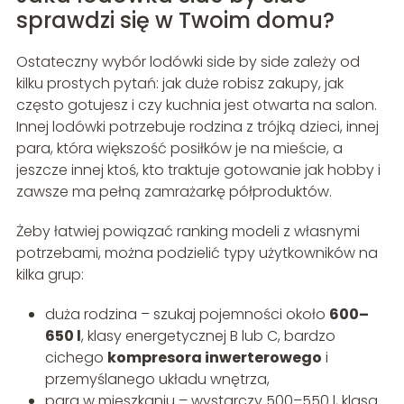
sprawdzi się w Twoim domu?
Ostateczny wybór lodówki side by side zależy od
kilku prostych pytań: jak duże robisz zakupy, jak
często gotujesz i czy kuchnia jest otwarta na salon.
Innej lodówki potrzebuje rodzina z trójką dzieci, innej
para, która większość posiłków je na mieście, a
jeszcze innej ktoś, kto traktuje gotowanie jak hobby i
zawsze ma pełną zamrażarkę półproduktów.
Żeby łatwiej powiązać ranking modeli z własnymi
potrzebami, można podzielić typy użytkowników na
kilka grup:
duża rodzina – szukaj pojemności około
600–
650 l
, klasy energetycznej B lub C, bardzo
cichego
kompresora inwerterowego
i
przemyślanego układu wnętrza,
para w mieszkaniu – wystarczy 500–550 l, klasa