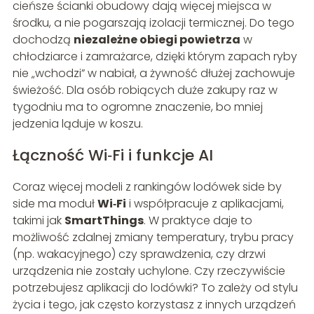
cieńsze ścianki obudowy dają więcej miejsca w
środku, a nie pogarszają izolacji termicznej. Do tego
dochodzą
niezależne obiegi powietrza
w
chłodziarce i zamrażarce, dzięki którym zapach ryby
nie „wchodzi” w nabiał, a żywność dłużej zachowuje
świeżość. Dla osób robiących duże zakupy raz w
tygodniu ma to ogromne znaczenie, bo mniej
jedzenia ląduje w koszu.
Łączność Wi‑Fi i funkcje AI
Coraz więcej modeli z rankingów lodówek side by
side ma moduł
Wi‑Fi
i współpracuje z aplikacjami,
takimi jak
SmartThings
. W praktyce daje to
możliwość zdalnej zmiany temperatury, trybu pracy
(np. wakacyjnego) czy sprawdzenia, czy drzwi
urządzenia nie zostały uchylone. Czy rzeczywiście
potrzebujesz aplikacji do lodówki? To zależy od stylu
życia i tego, jak często korzystasz z innych urządzeń