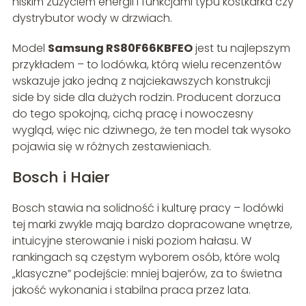
niskim zużyciem energii i funkcjami typu kostkarka czy
dystrybutor wody w drzwiach.
Model
Samsung RS80F66KBFEO
jest tu najlepszym
przykładem – to lodówka, którą wielu recenzentów
wskazuje jako jedną z najciekawszych konstrukcji
side by side dla dużych rodzin. Producent dorzuca
do tego spokojną, cichą pracę i nowoczesny
wygląd, więc nic dziwnego, że ten model tak wysoko
pojawia się w różnych zestawieniach.
Bosch i Haier
Bosch stawia na solidność i kulturę pracy – lodówki
tej marki zwykle mają bardzo dopracowane wnętrze,
intuicyjne sterowanie i niski poziom hałasu. W
rankingach są częstym wyborem osób, które wolą
„klasyczne” podejście: mniej bajerów, za to świetna
jakość wykonania i stabilna praca przez lata.