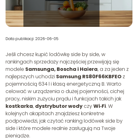
Data publikacji: 2026-06-05
Jeśli chcesz kupić lodówkę side by side, w
rankingach sprzedaży najczęściej przewijają się
modele
Samsunga, Boscha i Haiera
, a za jeden z
najlepszych uchodzi
Samsung RS80F66KBFEO
z
pojemnością 634 l i klasą energetyczną B. Warto
celować w urządzenia o dużej pojemności, cichej
pracy, niskim zużyciu prądu i funkcjach takich jak
kostkarka
,
dystrybutor wody
czy
Wi‑Fi
. W
kolejnych akapitach znajdziesz konkretne
podpowiedzi, jak czytać ranking lodówek side by
side i które modele realnie zasługują na Twoje
pieniądze.