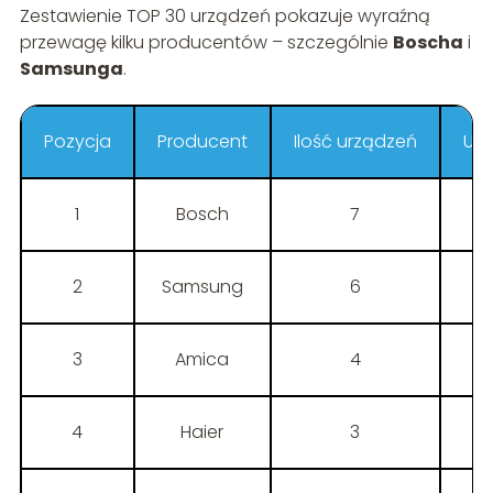
Zestawienie TOP 30 urządzeń pokazuje wyraźną
przewagę kilku producentów – szczególnie
Boscha
i
Samsunga
.
Pozycja
Producent
Ilość urządzeń
Udz
1
Bosch
7
2
Samsung
6
3
Amica
4
4
Haier
3