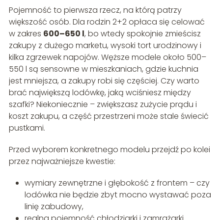
Pojemność to pierwsza rzecz, na którą patrzy
większość osób. Dla rodzin 2+2 opłaca się celować
w zakres
600–650 l
, bo wtedy spokojnie zmieścisz
zakupy z dużego marketu, wysoki tort urodzinowy i
kilka zgrzewek napojów. Węższe modele około 500–
550 l są sensowne w mieszkaniach, gdzie kuchnia
jest mniejsza, a zakupy robi się częściej. Czy warto
brać największą lodówkę, jaką wciśniesz między
szafki? Niekoniecznie – zwiększasz zużycie prądu i
koszt zakupu, a część przestrzeni może stale świecić
pustkami.
Przed wyborem konkretnego modelu przejdź po kolei
przez najważniejsze kwestie:
wymiary zewnętrzne i głębokość z frontem – czy
lodówka nie będzie zbyt mocno wystawać poza
linię zabudowy,
realna pojemność chłodziarki i zamrażarki