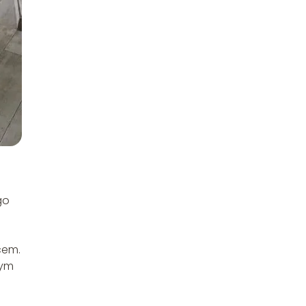
go
cem.
nym