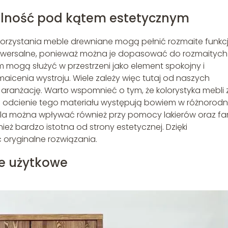
alność pod kątem estetycznym
orzystania meble drewniane mogą pełnić rozmaite funkc
niwersalne, ponieważ można je dopasować do rozmaitych
em mogą służyć w przestrzeni jako element spokojny i
aicenia wystroju. Wiele zależy więc tutaj od naszych
aranżację. Warto wspomnieć o tym, że kolorystyka mebli 
e odcienie tego materiału występują bowiem w różnorod
bla można wpływać również przy pomocy lakierów oraz far
nież bardzo istotna od strony estetycznej. Dzięki
ryginalne rozwiązania.
je użytkowe