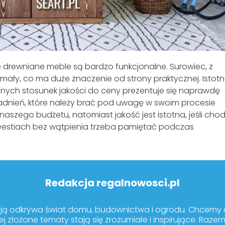
e drewniane meble są bardzo funkcjonalne. Surowiec, z
ymały, co ma duże znaczenie od strony praktycznej. Istot
ianych stosunek jakości do ceny prezentuje się naprawdę
agadnień, które należy brać pod uwagę w swoim procesie
szego budżetu, natomiast jakość jest istotna, jeśli chod
westiach bez wątpienia trzeba pamiętać podczas
Redakcja regalnowosci.pl
sją odkrywa świat domu, budownictwa i ogrodu. Chcemy dz
ej złożone tematy stają się zrozumiałe i inspirujące. Raze