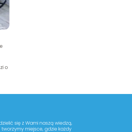
ne
zi o
ielić się z Wami naszą wiedzą,
m tworzymy miejsce, gdzie każdy