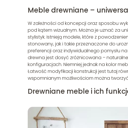
Meble drewniane – uniwers
W zależności od koncepcji oraz sposobu wyk
pod kątem wizualnym. Można je uznać za u
stylistyk. Istnieją modele, które z powodzeni
stonowany, jak i takie przeznaczone do urozm
preferencji oraz indywidualnego pomysłu na 
drewna jest dosyć zróżnicowana – naturaln
konfiguracjach. Niemniej jednak na kolor me
Łatwość modyfikacji konstrukcji jest tutaj rów
wspomnianym możliwościom można tworzyć o
Drewniane meble i ich funkc