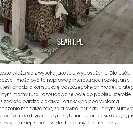
zęsto wiążą się z wysoką jakością wyposażenia. Dla osób,
pozycji, może być to naprawdę interesujące rozwiązanie.
jeśli chodzi o konstrukcję poszczególnych modeli, dlate
jnym mamy tutaj rozbudowane pole do popisu. Szerokie
az znaleźć bardzo ciekawe i atrakcyjne pod wieloma
aczenie ma także fakt, że drewno jest naturalnym surow
egu osób może być istotnym kryterium w procesie decyzyj
wie eksploatacji zasobów dostarczanych nam przez