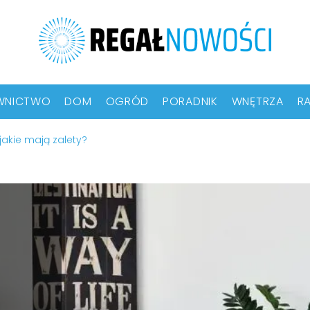
WNICTWO
DOM
OGRÓD
PORADNIK
WNĘTRZA
RA
jakie mają zalety?