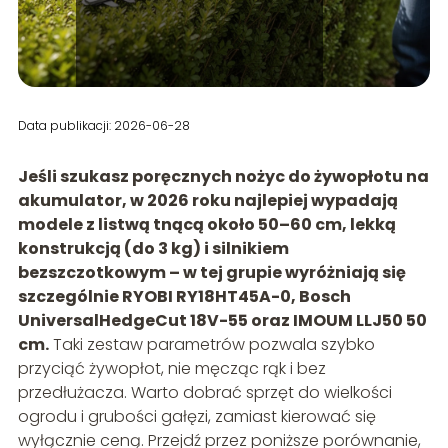
Data publikacji: 2026-06-28
Jeśli szukasz poręcznych nożyc do żywopłotu na
akumulator, w 2026 roku najlepiej wypadają
modele z listwą tnącą około 50–60 cm, lekką
konstrukcją (do 3 kg) i silnikiem
bezszczotkowym – w tej grupie wyróżniają się
szczególnie RYOBI RY18HT45A-0, Bosch
UniversalHedgeCut 18V-55 oraz IMOUM LLJ50 50
cm.
Taki zestaw parametrów pozwala szybko
przyciąć żywopłot, nie męcząc rąk i bez
przedłużacza. Warto dobrać sprzęt do wielkości
ogrodu i grubości gałęzi, zamiast kierować się
wyłącznie ceną. Przejdź przez poniższe porównanie,