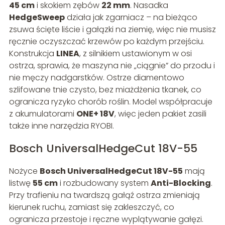
45 cm
i skokiem zębów
22 mm
. Nasadka
HedgeSweep
działa jak zgarniacz – na bieżąco
zsuwa ścięte liście i gałązki na ziemię, więc nie musisz
ręcznie oczyszczać krzewów po każdym przejściu.
Konstrukcja
LINEA
, z silnikiem ustawionym w osi
ostrza, sprawia, że maszyna nie „ciągnie” do przodu i
nie męczy nadgarstków. Ostrze diamentowo
szlifowane tnie czysto, bez miażdżenia tkanek, co
ogranicza ryzyko chorób roślin. Model współpracuje
z akumulatorami
ONE+ 18V
, więc jeden pakiet zasili
także inne narzędzia RYOBI.
Bosch UniversalHedgeCut 18V-55
Nożyce
Bosch UniversalHedgeCut 18V-55
mają
listwę
55 cm
i rozbudowany system
Anti-Blocking
.
Przy trafieniu na twardszą gałąź ostrza zmieniają
kierunek ruchu, zamiast się zakleszczyć, co
ogranicza przestoje i ręczne wyplątywanie gałęzi.