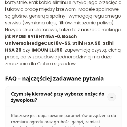
korzystnie. Brak kabla eliminuje ryzyko jego przecięcia
i ułatwia pracę między krzewami. Modele spalinowe
są głośne, generują spaliny i wymagają regularnego
serwisu (wymiana oleju, filtrów, mieszanie paliwa).
Nożyce akumulatorowe, także te z naszego rankingu
jak
RYOBI RY18HT45A-0
,
Bosch
UniversalHedgeCut 18V-55
,
Stihl HSA 50
,
Stihl
HSA 26
czy
IMOUM LLJ50
, zapewniają czystą, cichą
pracę, co w zabudowie jednorodzinnej ma duże
znaczenie dla Ciebie i sąsiadów.
FAQ – najczęściej zadawane pytania
Czym się kierować przy wyborze nożyc do
żywopłotu?
Kluczowe jest dopasowanie parametrów urządzenia do
rozmiaru ogrodu oraz grubości gałęzi, zamiast