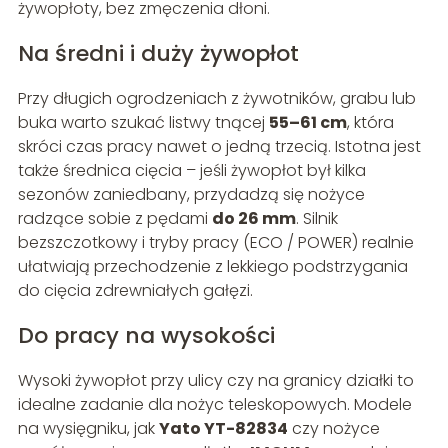
żywopłoty, bez zmęczenia dłoni.
Na średni i duży żywopłot
Przy długich ogrodzeniach z żywotników, grabu lub
buka warto szukać listwy tnącej
55–61 cm
, która
skróci czas pracy nawet o jedną trzecią. Istotna jest
także średnica cięcia – jeśli żywopłot był kilka
sezonów zaniedbany, przydadzą się nożyce
radzące sobie z pędami
do 26 mm
. Silnik
bezszczotkowy i tryby pracy (ECO / POWER) realnie
ułatwiają przechodzenie z lekkiego podstrzygania
do cięcia zdrewniałych gałęzi.
Do pracy na wysokości
Wysoki żywopłot przy ulicy czy na granicy działki to
idealne zadanie dla nożyc teleskopowych. Modele
na wysięgniku, jak
Yato YT-82834
czy nożyce