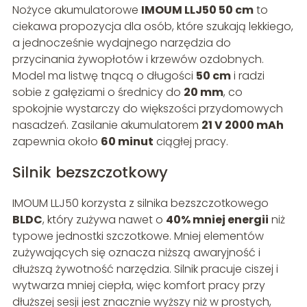
Nożyce akumulatorowe
IMOUM LLJ50 50 cm
to
ciekawa propozycja dla osób, które szukają lekkiego,
a jednocześnie wydajnego narzędzia do
przycinania żywopłotów i krzewów ozdobnych.
Model ma listwę tnącą o długości
50 cm
i radzi
sobie z gałęziami o średnicy do
20 mm
, co
spokojnie wystarczy do większości przydomowych
nasadzeń. Zasilanie akumulatorem
21 V 2000 mAh
zapewnia około
60 minut
ciągłej pracy.
Silnik bezszczotkowy
IMOUM LLJ50 korzysta z silnika bezszczotkowego
BLDC
, który zużywa nawet o
40% mniej energii
niż
typowe jednostki szczotkowe. Mniej elementów
zużywających się oznacza niższą awaryjność i
dłuższą żywotność narzędzia. Silnik pracuje ciszej i
wytwarza mniej ciepła, więc komfort pracy przy
dłuższej sesji jest znacznie wyższy niż w prostych,