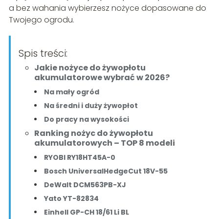
a bez wahania wybierzesz nożyce dopasowane do
Twojego ogrodu.
Spis treści:
Jakie nożyce do żywopłotu
akumulatorowe wybrać w 2026?
Na mały ogród
Na średni i duży żywopłot
Do pracy na wysokości
Ranking nożyc do żywopłotu
akumulatorowych – TOP 8 modeli
RYOBI RY18HT45A-0
Bosch UniversalHedgeCut 18V-55
DeWalt DCM563PB-XJ
Yato YT-82834
Einhell GP-CH 18/61 Li BL