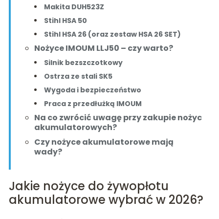
Makita DUH523Z
Stihl HSA 50
Stihl HSA 26 (oraz zestaw HSA 26 SET)
Nożyce IMOUM LLJ50 – czy warto?
Silnik bezszczotkowy
Ostrza ze stali SK5
Wygoda i bezpieczeństwo
Praca z przedłużką IMOUM
Na co zwrócić uwagę przy zakupie nożyc
akumulatorowych?
Czy nożyce akumulatorowe mają
wady?
Jakie nożyce do żywopłotu
akumulatorowe wybrać w 2026?