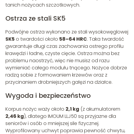
tanich nożycach szczotkowych.
Ostrza ze stali SK5
Podwójne ostrza wykonano ze stali wysokowęglowej
SK5
o twardości około
58–64 HRC
. Taka twardość
gwarantuje długi czas zachowania ostrego profilu
krawędzi i ładne, czyste cięcie. Ostrza można bez
problemu naostrzyć, więc nie musisz od razu
wymieniać całego modułu tnącego. Nożyce dobrze
radzą sobie z formowaniem krzewów oraz z
przycinaniem drobniejszych gałęzi na działce.
Wygoda i bezpieczeństwo
Korpus nożyc waży około
2,1 kg
(z akumulatorem
2,46 kg
), dlatego IMOUM LLJ50 są przyjazne dla
seniorów i osób o mniejszej sile fizycznej.
Wyprofilowany uchwyt poprawia pewność chwytu,