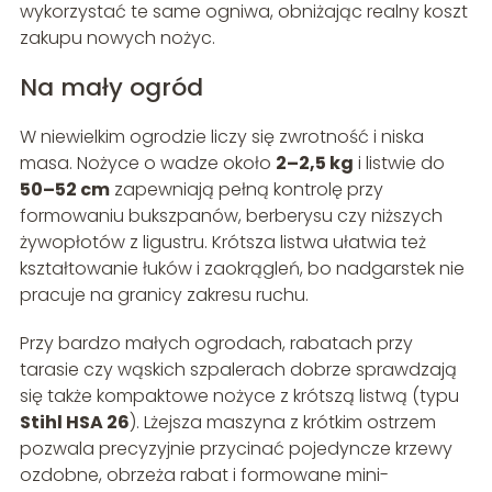
wykorzystać te same ogniwa, obniżając realny koszt
zakupu nowych nożyc.
Na mały ogród
W niewielkim ogrodzie liczy się zwrotność i niska
masa. Nożyce o wadze około
2–2,5 kg
i listwie do
50–52 cm
zapewniają pełną kontrolę przy
formowaniu bukszpanów, berberysu czy niższych
żywopłotów z ligustru. Krótsza listwa ułatwia też
kształtowanie łuków i zaokrągleń, bo nadgarstek nie
pracuje na granicy zakresu ruchu.
Przy bardzo małych ogrodach, rabatach przy
tarasie czy wąskich szpalerach dobrze sprawdzają
się także kompaktowe nożyce z krótszą listwą (typu
Stihl HSA 26
). Lżejsza maszyna z krótkim ostrzem
pozwala precyzyjnie przycinać pojedyncze krzewy
ozdobne, obrzeża rabat i formowane mini-