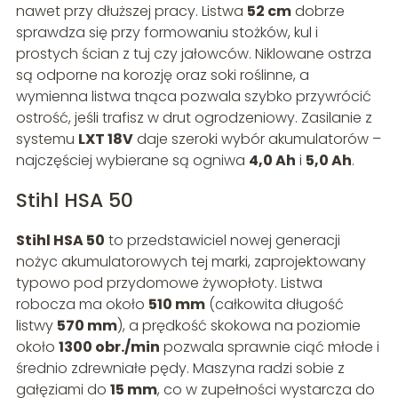
nawet przy dłuższej pracy. Listwa
52 cm
dobrze
sprawdza się przy formowaniu stożków, kul i
prostych ścian z tuj czy jałowców. Niklowane ostrza
są odporne na korozję oraz soki roślinne, a
wymienna listwa tnąca pozwala szybko przywrócić
ostrość, jeśli trafisz w drut ogrodzeniowy. Zasilanie z
systemu
LXT 18V
daje szeroki wybór akumulatorów –
najczęściej wybierane są ogniwa
4,0 Ah
i
5,0 Ah
.
Stihl HSA 50
Stihl HSA 50
to przedstawiciel nowej generacji
nożyc akumulatorowych tej marki, zaprojektowany
typowo pod przydomowe żywopłoty. Listwa
robocza ma około
510 mm
(całkowita długość
listwy
570 mm
), a prędkość skokowa na poziomie
około
1300 obr./min
pozwala sprawnie ciąć młode i
średnio zdrewniałe pędy. Maszyna radzi sobie z
gałęziami do
15 mm
, co w zupełności wystarcza do