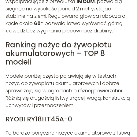
współpracujące z przedłużką
IMOUM
, pozwalają
sięgnąć na wysokość ponad 2 metry, stojąc
stabilnie na ziemi. Regulowana głowica robocza o
kącie około
60°
pozwala łatwo wyrównać górną
krawędź bez wyginania pleców i bez drabiny.
Ranking nożyc do żywopłotu
akumulatorowych – TOP 8
modeli
Modele poniżej często pojawiają się w testach
nożyc do żywopłotu akumulatorowych i dobrze
sprawdzają się w ogrodach o różnej powierzchni.
Różnią się długością listwy tnącej, wagą, konstrukcją
uchwytów i przeznaczeniem.
RYOBI RY18HT45A-0
To bardzo poręczne nożyce akumulatorowe z listwą