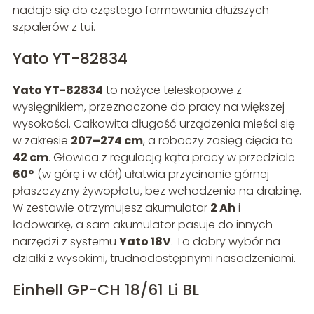
nadaje się do częstego formowania dłuższych
szpalerów z tui.
Yato YT-82834
Yato YT-82834
to nożyce teleskopowe z
wysięgnikiem, przeznaczone do pracy na większej
wysokości. Całkowita długość urządzenia mieści się
w zakresie
207–274 cm
, a roboczy zasięg cięcia to
42 cm
. Głowica z regulacją kąta pracy w przedziale
60°
(w górę i w dół) ułatwia przycinanie górnej
płaszczyzny żywopłotu, bez wchodzenia na drabinę.
W zestawie otrzymujesz akumulator
2 Ah
i
ładowarkę, a sam akumulator pasuje do innych
narzędzi z systemu
Yato 18V
. To dobry wybór na
działki z wysokimi, trudnodostępnymi nasadzeniami.
Einhell GP-CH 18/61 Li BL