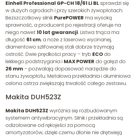
Einhell Professional GP-CH 18/61 Li BL
sprawdzi się
w dużych ogrodach i przy szerokich żywopłotach.
Bezszczotkowy silnik
PurePOWER
ma wysoką
sprawność, a producent po rejestracji oferuje na
niego nawet
10 lat gwarancji
. Listwa tnąca ma
długość
61 cm
, a noże z laserowo wycinanej,
diamentowo szlifowanej stali dobrze trzymają
ostrość. Dwie prędkości pracy – tryb
ECO
do
lekkiego podstrzygania i
MAX POWER
do gałęzi do
26 mm
– pozwalają dopasować narzędzie do
stanu żywopłotu. Metalowa przekładnia i aluminiowa
osłona ostrza zwiększają trwałość całego zestawu.
Makita DUH523Z
Makita DUH523Z
wyróżnia się rozbudowanym
systemem antywibracyjnym. Silnik i przekładnia są
odizolowane od rękojeści za pomocą
amortyzatorów, dzięki czemu dłonie nie drętwieją