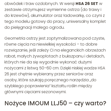
obwódek i traw ozdobnych. W wersji
HSA 26 SET
w
zestawie otrzymujesz wymienne ostrza (do trawy i
do krzewów), akumulator oraz ładowarkę, co czyni z
tego modelu gotowy do pracy, uniwersalny komplet
do pielęgnacji małego ogrodu.
Geometria ostrzy jest zoptymalizowana pod czyste,
równe cięcia na niewielkiej wysokości – to dobre
rozwiązanie, jeśli zależy Ci na eleganckich obrzeżach
rabat, małych żywopłotach z bukszpanu i detalach,
których nie da się wygodnie wykonać dużymi
nożycami z listwą 50–60 cm. Dzięki niskiej wadze HSA
26 jest chętnie wybierany przez seniorów oraz
osoby, które szukają poręcznego narzędzia „do
szybkiego poprawienia” kształtu roślin między
głównymi cięciami sezonowymi.
Nożyce IMOUM LLJ50 – czy warto?