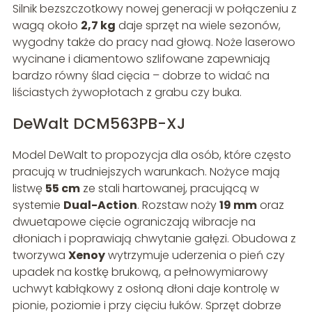
Silnik bezszczotkowy nowej generacji w połączeniu z
wagą około
2,7 kg
daje sprzęt na wiele sezonów,
wygodny także do pracy nad głową. Noże laserowo
wycinane i diamentowo szlifowane zapewniają
bardzo równy ślad cięcia – dobrze to widać na
liściastych żywopłotach z grabu czy buka.
DeWalt DCM563PB-XJ
Model DeWalt to propozycja dla osób, które często
pracują w trudniejszych warunkach. Nożyce mają
listwę
55 cm
ze stali hartowanej, pracującą w
systemie
Dual-Action
. Rozstaw noży
19 mm
oraz
dwuetapowe cięcie ograniczają wibracje na
dłoniach i poprawiają chwytanie gałęzi. Obudowa z
tworzywa
Xenoy
wytrzymuje uderzenia o pień czy
upadek na kostkę brukową, a pełnowymiarowy
uchwyt kabłąkowy z osłoną dłoni daje kontrolę w
pionie, poziomie i przy cięciu łuków. Sprzęt dobrze