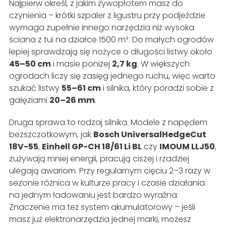
Najpierw określ, z jakim żywopłotem masz do
czynienia – krótki szpaler z ligustru przy podjeździe
wymaga zupełnie innego narzędzia niż wysoka
ściana z tui na działce 1500 m². Do małych ogrodów
lepiej sprawdzają się nożyce o długości listwy około
45–50 cm
i masie poniżej
2,7 kg
. W większych
ogrodach liczy się zasięg jednego ruchu, więc warto
szukać listwy
55–61 cm
i silnika, który poradzi sobie z
gałęziami
20–26 mm
.
Druga sprawa to rodzaj silnika. Modele z napędem
bezszczotkowym, jak
Bosch UniversalHedgeCut
18V-55
,
Einhell GP-CH 18/61 Li BL
czy
IMOUM LLJ50
,
zużywają mniej energii, pracują ciszej i rzadziej
ulegają awariom. Przy regularnym cięciu 2–3 razy w
sezonie różnica w kulturze pracy i czasie działania
na jednym ładowaniu jest bardzo wyraźna.
Znaczenie ma też system akumulatorowy – jeśli
masz już elektronarzędzia jednej marki, możesz