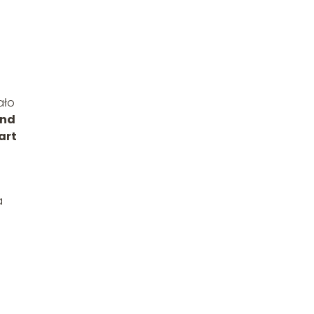
ało
nd
art
a