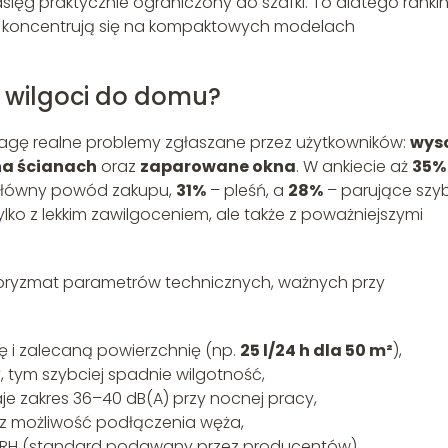
asięg praktycznie ograniczony do szafki. To dlatego rankin
u koncentrują się na kompaktowych modelach
 wilgoci do domu?
wagę realne problemy zgłaszane przez użytkowników:
wys
na ścianach
oraz
zaparowane okna
. W ankiecie aż
35%
 główny powód zakupu,
31%
– pleśń, a
28%
– parujące szyb
tylko z lekkim zawilgoceniem, ale także z poważniejszymi
 pryzmat parametrów technicznych, ważnych przy
ę i zalecaną powierzchnię (np.
25 l/24 h dla 50 m²
),
, tym szybciej spadnie wilgotność,
je zakres 36–40 dB(A) przy nocnej pracy,
z możliwość podłączenia węża,
RH (standard podawany przez producentów),