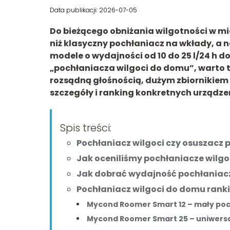
Data publikacji: 2026-07-05
Do bieżącego obniżania wilgotności w mi
niż klasyczny pochłaniacz na wkłady, a 
modele o wydajności od
10 do 25 l/24 h
do
„pochłaniacza wilgoci do domu”, warto 
rozsądną głośnością, dużym zbiornikiem 
szczegóły i ranking konkretnych urządzeń
Spis treści:
Pochłaniacz wilgoci czy osuszacz 
Jak oceniliśmy pochłaniacze wilg
Jak dobrać wydajność pochłaniacz
Pochłaniacz wilgoci do domu rank
Mycond Roomer Smart 12 – mały poch
Mycond Roomer Smart 25 – uniwersal