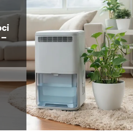
oci
 –