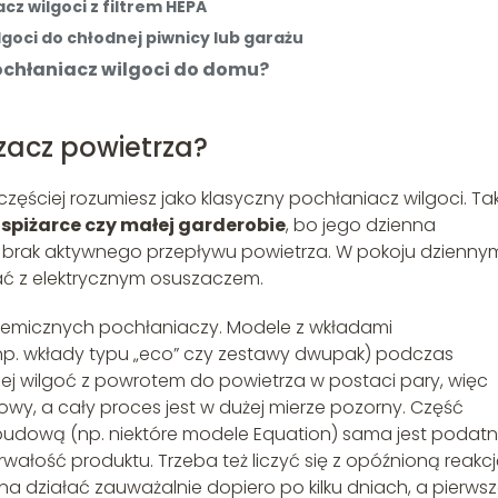
z wilgoci z filtrem HEPA
goci do chłodnej piwnicy lub garażu
ochłaniacz wilgoci do domu?
zacz powietrza?
jczęściej rozumiesz jako klasyczny pochłaniacz wilgoci. Tak
 spiżarce czy małej garderobie
, bo jego dzienna
y i brak aktywnego przepływu powietrza. W pokoju dzienny
wać z elektrycznym osuszaczem.
hemicznych pochłaniaczy. Modele z wkładami
p. wkłady typu „eco” czy zestawy dwupak) podczas
j wilgoć z powrotem do powietrza w postaci pary, więc
owy, a cały proces jest w dużej mierze pozorny. Część
udową (np. niektóre modele Equation) sama jest podat
rwałość produktu. Trzeba też liczyć się z opóźnioną reakcj
 działać zauważalnie dopiero po kilku dniach, a pierws