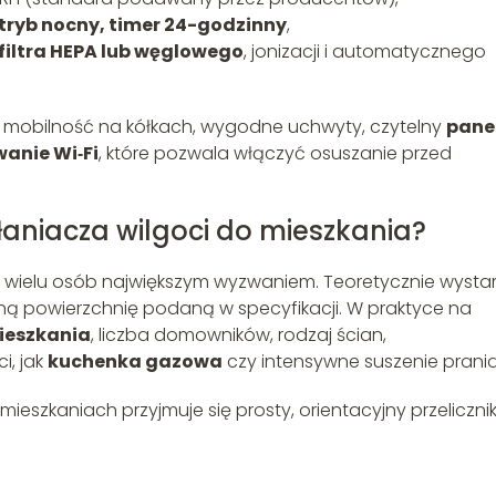
, tryb nocny, timer 24-godzinny
,
filtra HEPA lub węglowego
, jonizacji i automatycznego
: mobilność na kółkach, wygodne uchwyty, czytelny
pane
wanie Wi‑Fi
, które pozwala włączyć osuszanie przed
aniacza wilgoci do mieszkania?
 wielu osób największym wyzwaniem. Teoretycznie wysta
lną powierzchnię podaną w specyfikacji. W praktyce na
ieszkania
, liczba domowników, rodzaj ścian,
i, jak
kuchenka gazowa
czy intensywne suszenie prania
szkaniach przyjmuje się prosty, orientacyjny przelicznik