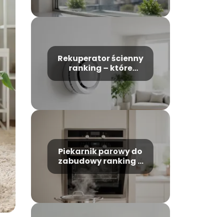
Rekuperator ścienny
ranking – które
modele warto
wybrać?
Piekarnik parowy do
zabudowy ranking –
który model wybrać?