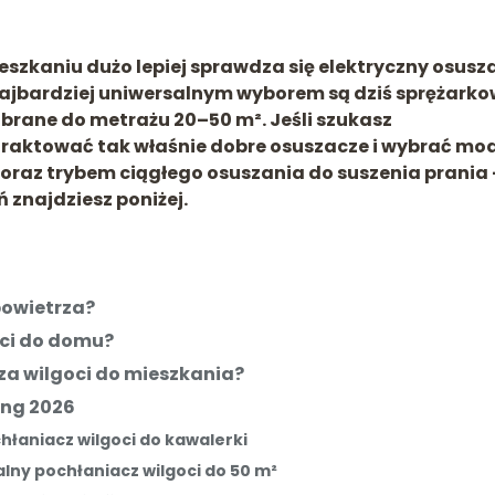
eszkaniu dużo lepiej sprawdza się elektryczny osusz
najbardziej uniwersalnym wyborem są dziś sprężark
brane do metrażu 20–50 m². Jeśli szukasz
traktować tak właśnie dobre osuszacze i wybrać mod
oraz trybem ciągłego osuszania do suszenia prania 
 znajdziesz poniżej.
powietrza?
oci do domu?
a wilgoci do mieszkania?
ing 2026
łaniacz wilgoci do kawalerki
ny pochłaniacz wilgoci do 50 m²