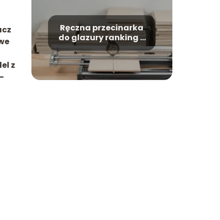
Ręczna przecinarka
acz
do glazury ranking –
owe
które modele warto
kupić?
el z
–