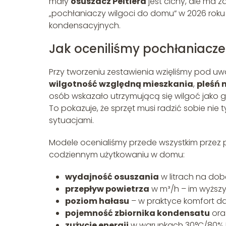
mały
osuszacz Peltiera
jest cichy, ale ma z
„pochłaniaczy wilgoci do domu” w 2026 rok
kondensacyjnych.
Jak oceniliśmy pochłaniacze
Przy tworzeniu zestawienia wzięliśmy pod u
wilgotność względną mieszkania
,
pleśń 
osób wskazało utrzymującą się wilgoć jako
To pokazuje, że sprzęt musi radzić sobie nie 
sytuacjami.
Modele ocenialiśmy przede wszystkim przez
codziennym użytkowaniu w domu:
wydajność osuszania
w litrach na dob
przepływ powietrza
w m³/h – im wyższy
poziom hałasu
– w praktyce komfort da
pojemność zbiornika kondensatu
ora
zużycie energii
w warunkach 30°C/80% 