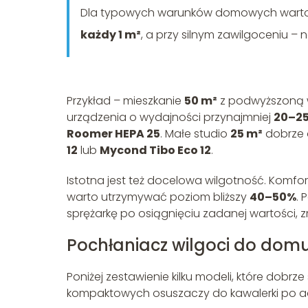
Dla typowych warunków domowych warto
każdy 1 m²
, a przy silnym zawilgoceniu –
Przykład – mieszkanie
50 m²
z podwyższoną w
urządzenia o wydajności przynajmniej
20–25
Roomer HEPA 25
. Małe studio
25 m²
dobrze 
12
lub
Mycond Tibo Eco 12
.
Istotna jest też docelowa wilgotność. Komfo
warto utrzymywać poziom bliższy
40–50%
.
sprężarkę po osiągnięciu zadanej wartości, z
Pochłaniacz wilgoci do domu
Poniżej zestawienie kilku modeli, które dobr
kompaktowych osuszaczy do kawalerki po ad