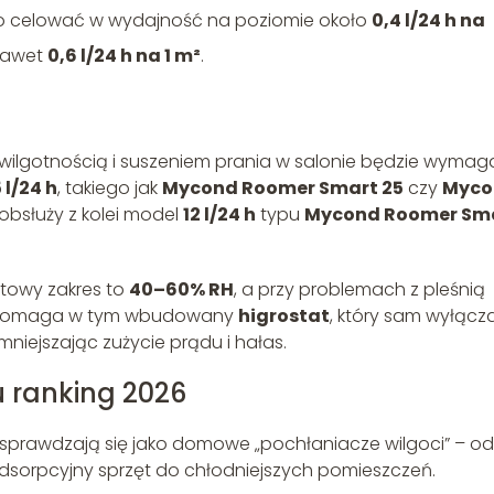
 celować w wydajność na poziomie około
0,4 l/24 h na
 nawet
0,6 l/24 h na 1 m²
.
ilgotnością i suszeniem prania w salonie będzie wymag
 l/24 h
, takiego jak
Mycond Roomer Smart 25
czy
Myco
obsłuży z kolei model
12 l/24 h
typu
Mycond Roomer Sm
rtowy zakres to
40–60% RH
, a przy problemach z pleśnią
 Pomaga w tym wbudowany
higrostat
, który sam wyłącz
mniejszając zużycie prądu i hałas.
 ranking 2026
ze sprawdzają się jako domowe „pochłaniacze wilgoci” – od
sorpcyjny sprzęt do chłodniejszych pomieszczeń.