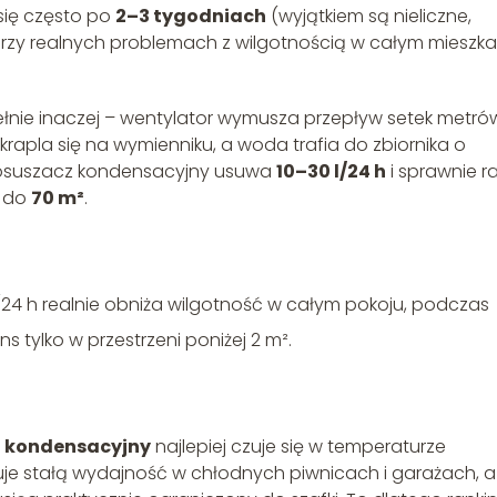
 się często po
2–3 tygodniach
(wyjątkiem są nieliczne,
Przy realnych problemach z wilgotnością w całym mieszka
łnie inaczej – wentylator wymusza przepływ setek metró
rapla się na wymienniku, a woda trafia do zbiornika o
y osuszacz kondensacyjny usuwa
10–30 l/24 h
i sprawnie r
h do
70 m²
.
/24 h realnie obniża wilgotność w całym pokoju, podczas
 tylko w przestrzeni poniżej 2 m².
 kondensacyjny
najlepiej czuje się w temperaturze
e stałą wydajność w chłodnych piwnicach i garażach, a