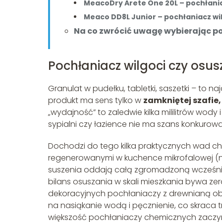
MeacoDry Arete One 20L – pochłaniac
Meaco DD8L Junior – pochłaniacz wil
Na co zwrócić uwagę wybierając p
Pochłaniacz wilgoci czy osus
Granulat w pudełku, tabletki, saszetki – to na
produkt ma sens tylko w
zamkniętej szafie,
„wydajność” to zaledwie kilka mililitrów wod
sypialni czy łazience nie ma szans konkuro
Dochodzi do tego kilka praktycznych wad c
regenerowanymi w kuchence mikrofalowej (n
suszenia oddają całą zgromadzoną wcześnie
bilans osuszania w skali mieszkania bywa zer
dekoracyjnych pochłaniaczy z drewnianą ob
na nasiąkanie wodą i pęcznienie, co skraca t
większość pochłaniaczy chemicznych zaczyna