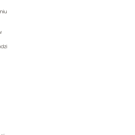
niu
w
adzi