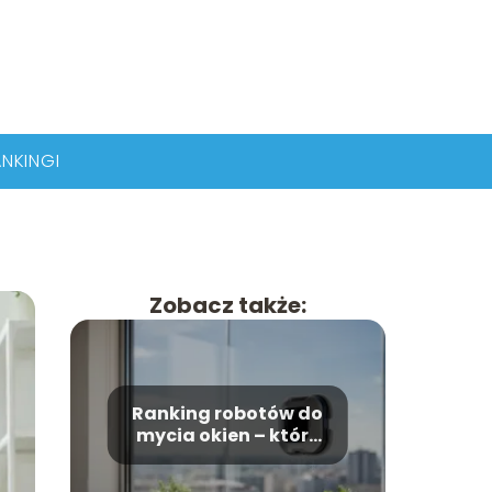
NKINGI
Zobacz także:
Ranking robotów do
mycia okien – które
modele wybrać?