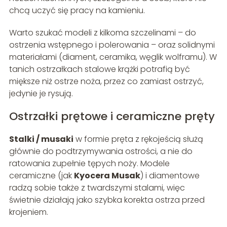
chcą uczyć się pracy na kamieniu.
Warto szukać modeli z kilkoma szczelinami – do
ostrzenia wstępnego i polerowania – oraz solidnymi
materiałami (diament, ceramika, węglik wolframu). W
tanich ostrzałkach stalowe krążki potrafią być
miększe niż ostrze noża, przez co zamiast ostrzyć,
jedynie je rysują.
Ostrzałki prętowe i ceramiczne pręty
Stalki / musaki
w formie pręta z rękojeścią służą
głównie do podtrzymywania ostrości, a nie do
ratowania zupełnie tępych noży. Modele
ceramiczne (jak
Kyocera Musak
) i diamentowe
radzą sobie także z twardszymi stalami, więc
świetnie działają jako szybka korekta ostrza przed
krojeniem.