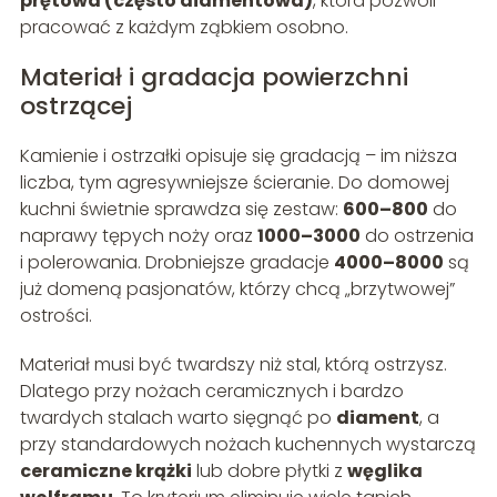
prętowa (często diamentowa)
, która pozwoli
pracować z każdym ząbkiem osobno.
Materiał i gradacja powierzchni
ostrzącej
Kamienie i ostrzałki opisuje się gradacją – im niższa
liczba, tym agresywniejsze ścieranie. Do domowej
kuchni świetnie sprawdza się zestaw:
600–800
do
naprawy tępych noży oraz
1000–3000
do ostrzenia
i polerowania. Drobniejsze gradacje
4000–8000
są
już domeną pasjonatów, którzy chcą „brzytwowej”
ostrości.
Materiał musi być twardszy niż stal, którą ostrzysz.
Dlatego przy nożach ceramicznych i bardzo
twardych stalach warto sięgnąć po
diament
, a
przy standardowych nożach kuchennych wystarczą
ceramiczne krążki
lub dobre płytki z
węglika