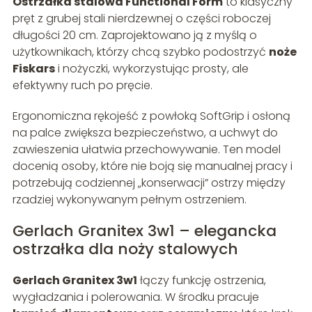
Ostrzałka stalowa Functional Form
to klasyczny
pręt z grubej stali nierdzewnej o części roboczej
długości 20 cm. Zaprojektowano ją z myślą o
użytkownikach, którzy chcą szybko podostrzyć
noże
Fiskars
i nożyczki, wykorzystując prosty, ale
efektywny ruch po pręcie.
Ergonomiczna rękojeść z powłoką SoftGrip i osłoną
na palce zwiększa bezpieczeństwo, a uchwyt do
zawieszenia ułatwia przechowywanie. Ten model
docenią osoby, które nie boją się manualnej pracy i
potrzebują codziennej „konserwacji” ostrzy między
rzadziej wykonywanym pełnym ostrzeniem.
Gerlach Granitex 3w1 – elegancka
ostrzałka dla noży stalowych
Gerlach Granitex 3w1
łączy funkcję ostrzenia,
wygładzania i polerowania. W środku pracuje