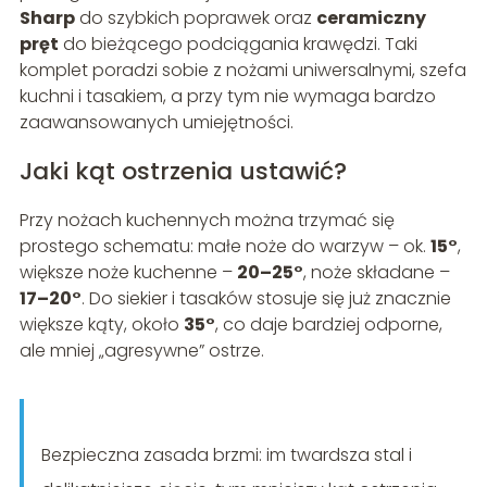
Sharp
do szybkich poprawek oraz
ceramiczny
pręt
do bieżącego podciągania krawędzi. Taki
komplet poradzi sobie z nożami uniwersalnymi, szefa
kuchni i tasakiem, a przy tym nie wymaga bardzo
zaawansowanych umiejętności.
Jaki kąt ostrzenia ustawić?
Przy nożach kuchennych można trzymać się
prostego schematu: małe noże do warzyw – ok.
15°
,
większe noże kuchenne –
20–25°
, noże składane –
17–20°
. Do siekier i tasaków stosuje się już znacznie
większe kąty, około
35°
, co daje bardziej odporne,
ale mniej „agresywne” ostrze.
Bezpieczna zasada brzmi: im twardsza stal i