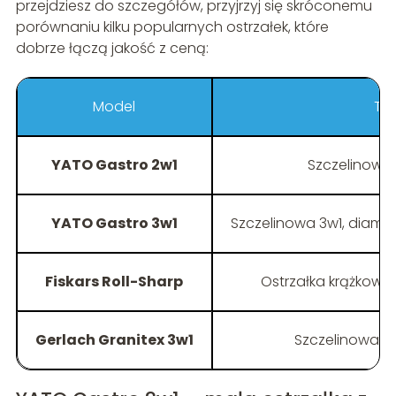
przejdziesz do szczegółów, przyjrzyj się skróconemu
porównaniu kilku popularnych ostrzałek, które
dobrze łączą jakość z ceną:
Model
Typ
YATO Gastro 2w1
Szczelinowa
YATO Gastro 3w1
Szczelinowa 3w1, diame
Fiskars Roll-Sharp
Ostrzałka krążkowa
Gerlach Granitex 3w1
Szczelinowa 3