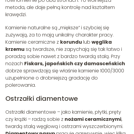
równomiernie po obu stronach. To wolniejsza
metoda, ale daje pełną kontrolę nad kształtem
krawędzi.
Kamienie naturalne są „miększe” i szybciej się
zużywają, za to mają unikalny charakter pracy.
Kamienie ceramiczne z
korundu
lub
węglika
krzemu
są twardsze, nie zapychają się tak łatwo i
poradzą sobie nawet z bardzo twardą stalą. Przy
nożach
Fiskars, japońskich czy damasceńskich
dobrze sprawdzają się właśnie kamienie 1000/3000
uzupełnione o drobniejszą gradację do
polerowania.
Ostrzałki diamentowe
Ostrzałki diamentowe – jako kamienie, płytki, pręty
czy krążki – radzą sobie z
nożami ceramicznymi
,
twardą stalą węglową i ostrzami wyszczerbionymi.
Diamentowy nasyp
pracuje agresywnie, więc kilka