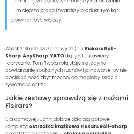
delikatniejsze cięcie, tym mniejszy kąt ostrzenia
– im cięższa praca i twardszy produkt, tym kąt
powinien być większy.
W ostrzałkach szczelinowych (np.
Fiskars Roll-
Sharp
,
AnySharp
,
YATO
) kąt jest ustawiony
fabrycznie. Tam Twoją rolą staje się jedynie
powtarzanie spokojnych ruchów i pilnowanie, by nie
dociskać noża zbyt mocno, co mogłoby skrócić
żywotność ostrza.
Jakie zestawy sprawdzą się z nożami
Fiskars?
Dla domowej kuchni dobrze działają gotowe
komplety:
ostrzałka krążkowa Fiskars Roll-Sharp
do ostrzenia ręcznego +
stalowa ostrzałka