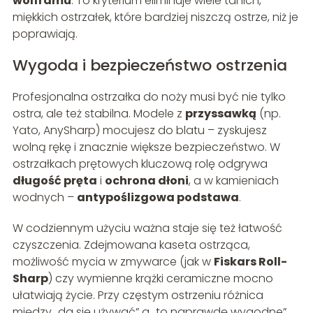
wolframu
. To kryterium eliminuje wiele tanich,
miękkich ostrzałek, które bardziej niszczą ostrze, niż je
poprawiają.
Wygoda i bezpieczeństwo ostrzenia
Profesjonalna ostrzałka do noży musi być nie tylko
ostra, ale też stabilna. Modele z
przyssawką
(np.
Yato, AnySharp) mocujesz do blatu – zyskujesz
wolną rękę i znacznie większe bezpieczeństwo. W
ostrzałkach prętowych kluczową rolę odgrywa
długość pręta
i
ochrona dłoni
, a w kamieniach
wodnych –
antypoślizgowa podstawa
.
W codziennym użyciu ważna staje się też łatwość
czyszczenia. Zdejmowana kaseta ostrząca,
możliwość mycia w zmywarce (jak w
Fiskars Roll-
Sharp
) czy wymienne krążki ceramiczne mocno
ułatwiają życie. Przy częstym ostrzeniu różnica
między „da się używać” a „to naprawdę wygodne”