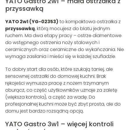
YATO Gastro 2w1 – mała ostrzałka z
przyssawką
YATO 2w1 (YG-02353)
to kompaktowa ostrzałka z
przyssawką
, którą mocujesz do blatu jednym
ruchem. Ma dwa etapy pracy – ostrze diamentowe
do wstępnego ostrzenia noży stalowych i
ceramicznych oraz ceramiczne do wykańczania. Nie
wymaga zasilania i mieści się w każdej szufladzie.
To dobry start dla osób, które szukają taniej, ale
sensownej ostrzałki do domowej kuchni. Brak
rękojeści wymusza pracę z nożem trzymanym
oburącz, co część użytkowników uznaje za zaletę
(większa kontrola), a część za wadę. Do
profesjonalnej kuchni może być zbyt prosta, ale do
domu jest bardzo rozsądną opcją.
YATO Gastro 3w1 – więcej kontroli