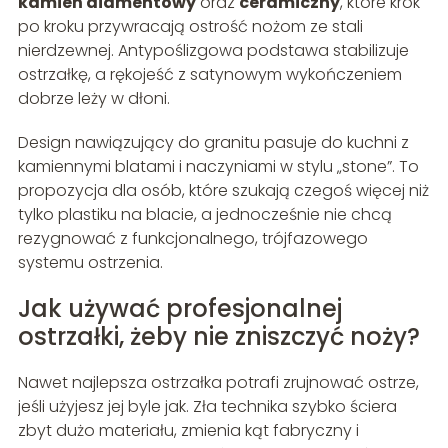
kamień diamentowy
oraz
ceramiczny
, które krok
po kroku przywracają ostrość nożom ze stali
nierdzewnej. Antypoślizgowa podstawa stabilizuje
ostrzałkę, a rękojeść z satynowym wykończeniem
dobrze leży w dłoni.
Design nawiązujący do granitu pasuje do kuchni z
kamiennymi blatami i naczyniami w stylu „stone”. To
propozycja dla osób, które szukają czegoś więcej niż
tylko plastiku na blacie, a jednocześnie nie chcą
rezygnować z funkcjonalnego, trójfazowego
systemu ostrzenia.
Jak używać profesjonalnej
ostrzałki, żeby nie zniszczyć noży?
Nawet najlepsza ostrzałka potrafi zrujnować ostrze,
jeśli użyjesz jej byle jak. Zła technika szybko ściera
zbyt dużo materiału, zmienia kąt fabryczny i