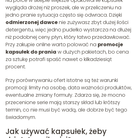
Na półce w sklepie większe opakowanie kapsułek
wygląda drożej niż proszek, ale w przeliczeniu na
jedno pranie sytuacja często się odwraca. Dzięki
odmierzonej dawce
nie zużywasz zbyt dużej ilości
detergentu, więc jedno pudełko wystarcza na dłużej
niż podobnej ceny płyn, który łatwo przedawkować.
Przy zakupie online warto polować na
promocje
kapsułek do prania
w dużych pakietach, bo cena
za sztukę potrafi spaść nawet o kilkadziesiąt
procent.
Przy porównywaniu ofert istotne są też warunki
promocji: limity na osobę, data ważności produktów,
ewentualne zmiany formuły. Zdarza się, że mocno
przecenione serie mają starszy skład lub krótszy
termin, co nie musi być wadą, ale dobrze być tego
świadomym.
Jak używać kapsułek, żeby