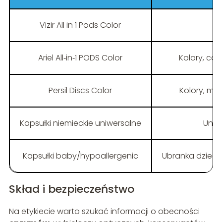
Vizir All in 1 Pods Color
K
Ariel All‑in‑1 PODS Color
Kolory, co
Persil Discs Color
Kolory, mi
Kapsułki niemieckie uniwersalne
Uniw
Kapsułki baby/hypoallergenic
Ubranka dziecię
Skład i bezpieczeństwo
Na etykiecie warto szukać informacji o obecności