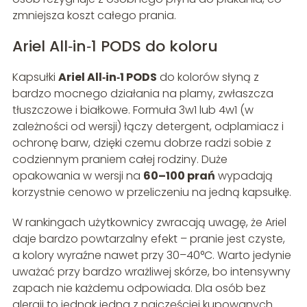
zmniejsza koszt całego prania.
Ariel All‑in‑1 PODS do koloru
Kapsułki
Ariel All‑in‑1 PODS
do kolorów słyną z
bardzo mocnego działania na plamy, zwłaszcza
tłuszczowe i białkowe. Formuła 3w1 lub 4w1 (w
zależności od wersji) łączy detergent, odplamiacz i
ochronę barw, dzięki czemu dobrze radzi sobie z
codziennym praniem całej rodziny. Duże
opakowania w wersji na
60–100 prań
wypadają
korzystnie cenowo w przeliczeniu na jedną kapsułkę.
W rankingach użytkownicy zwracają uwagę, że Ariel
daje bardzo powtarzalny efekt – pranie jest czyste,
a kolory wyraźne nawet przy 30–40°C. Warto jedynie
uważać przy bardzo wrażliwej skórze, bo intensywny
zapach nie każdemu odpowiada. Dla osób bez
alergii to jednak jedna z najczęściej kupowanych