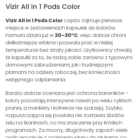
Vizir All in 1 Pods Color
Vizir All in 1 Pods Color
często zajmuje pierwsze
miejsce w zestawieniach kapsułek do kolorów.
Formuła działa już w
20–30°C
, więc dobrze chroni
delikatniejsze włókna i pozwala prać w niskiej
temperaturze bez straty jakości. Użytkownicy chwalą
te kapsułki za to, że radzą sobie zarówno z typowymi
domowymi zabrudzeniami, jak i trudniejszymi
plamami na odzieży roboczej, bez konieczności
wstępnego odplamiania.
Bardzo dobrze oceniana jest ochrona barwników –
kolory pozostają intensywne nawet po wielu cyklach
prania, a mankiety i kołnierze nie szarzeją. Szybko
rozpuszczająca się powłoka nie zostawia śladów
żelu na tkaninach, co ma znaczenie przy krótkich
programach. Za mocny, długotrwały zapach wiele
osób rezygnuje z osobnego płynu do płukania, co