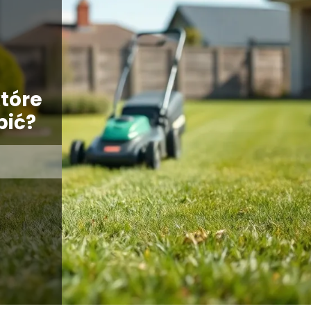
tóre
pić?