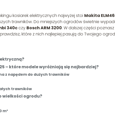
nkingu kosiarek elektrycznych najwyżej stoi
Makita ELM46
szych trawników. Do mniejszych ogrodów świetnie wypad
mbi 340c
czy
Bosch ARM 3200
. W dalszej części poznasz
prawdzisz, które z nich najlepiej pasują do Twojego ogrod
lektryczną?
5 – które modele wyróżniają się najbardziej?
zna z napędem do dużych trawników
małych trawników
o wielkości ogrodu?
0 m²