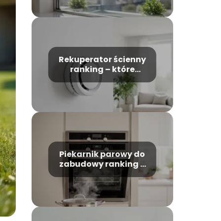
Rekuperator ścienny
ranking – które
modele warto
wybrać?
Piekarnik parowy do
zabudowy ranking –
który model wybrać?