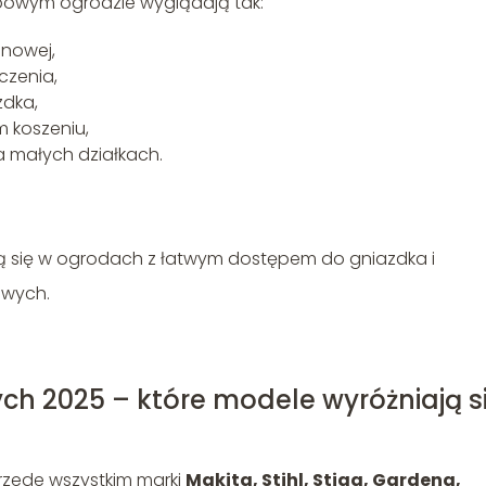
typowym ogrodzie wyglądają tak:
inowej,
czenia,
zdka,
m koszeniu,
na małych działkach.
ją się w ogrodach z łatwym dostępem do gniazdka i
owych.
ych 2025 – które modele wyróżniają s
przede wszystkim marki
Makita, Stihl, Stiga, Gardena,