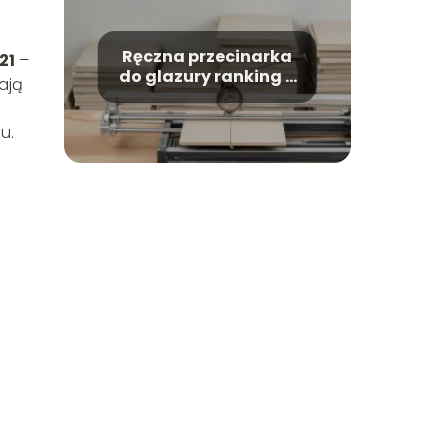
Ręczna przecinarka
21
–
do glazury ranking –
ają
które modele warto
kupić?
u.