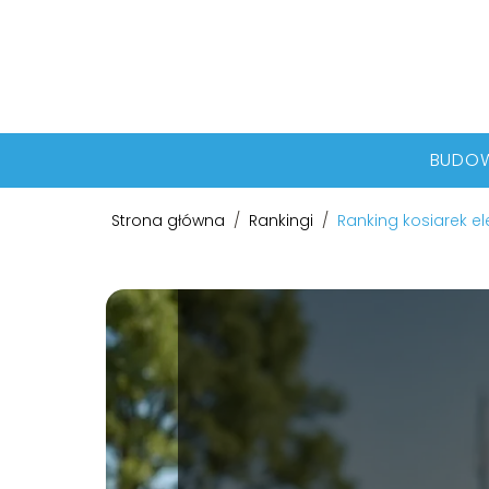
BUDO
Strona główna
/
Rankingi
/
Ranking kosiarek e