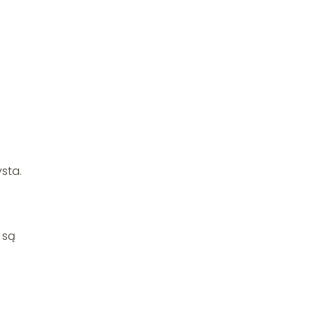
sta.
są