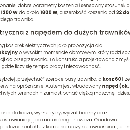
ykonanie, dobre parametry koszenia i sensowny stosunek 
d
1200 W
do około
1800 W
, a szerokość koszenia od
32 do
żdego trawnika.
ktryczna z napędem do dużych trawnikó
ng kosiarek elektrycznych jako propozycja dla
dukcyjny
o wysokim momencie obrotowym, który radzi sob
ncji do przegrzewania. To konstrukcja projektowana z myś
, gdzie liczy się tempo pracy i niezawodność.
ybciej „przejechać” szerokie pasy trawnika, a
kosz 60 l
ze
rzerw na opróżnianie. Atutem jest wbudowany
napęd (ok. 
chyłych terenach – zamiast pchać ciężką maszynę, idzies
eranie do kosza, wyrzut tylny, wyrzut boczny oraz
 pozostawianie jej jako naturalnego nawozu. Obudowa
z podczas kontaktu z kamieniami czy nierównościami, co 