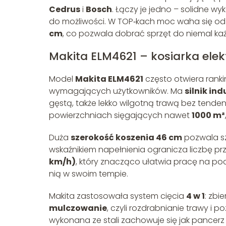
Cedrus
i
Bosch
. Łączy je jedno – solidne w
do możliwości. W TOP‑kach moc waha się o
cm
, co pozwala dobrać sprzęt do niemal ka
Makita ELM4621 – kosiarka ele
Model
Makita ELM4621
często otwiera ranki
wymagających użytkowników. Ma
silnik in
gęstą, także lekko wilgotną trawą bez tende
powierzchniach sięgających nawet
1000 m²
Duża
szerokość koszenia 46 cm
pozwala sz
wskaźnikiem napełnienia ogranicza liczbę p
km/h)
, który znacząco ułatwia pracę na po
nią w swoim tempie.
Makita zastosowała system cięcia
4 w 1
: zbi
mulczowanie
, czyli rozdrabnianie trawy i
wykonana ze stali zachowuje się jak pancer