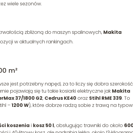
ez wiele sezonów.
 trwałością zbliżoną do maszyn spalinowych,
Makita
ozycji w aktualnych rankingach.
00 m²
sze jest potrzebny napęd, za to liczy się dobra szerokość
ie pojawiają się tu takie kosiarki elektryczne jak
Makita
rMax 37/1800 G2
,
Cedrus KE40
oraz
Stihl RME 339
. To
tihl –
1200 W
), które dobrze radzą sobie z trawą na typo
ści koszenia
i
kosz 50 l
, obsługując trawniki do około
60
ści i 40‑litrowy kosz, ale nadrabia lekką, około 13‑kilogra