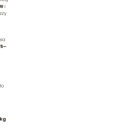
 W
i
szy
nia
25–
ło
 kg