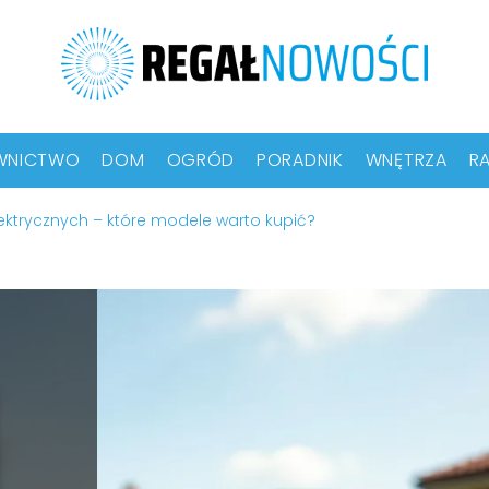
WNICTWO
DOM
OGRÓD
PORADNIK
WNĘTRZA
RA
lektrycznych – które modele warto kupić?