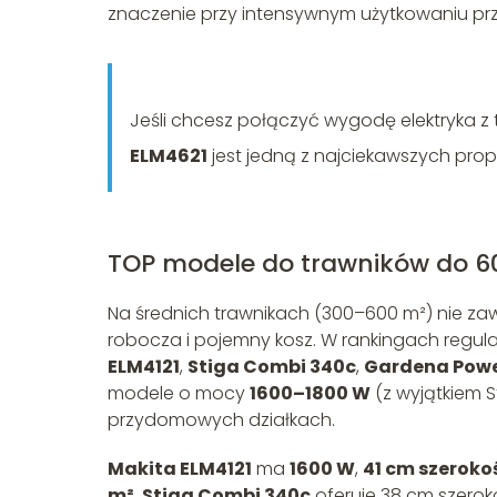
znaczenie przy intensywnym użytkowaniu prz
Jeśli chcesz połączyć wygodę elektryka z
ELM4621
jest jedną z najciekawszych prop
TOP modele do trawników do 6
Na średnich trawnikach (300–600 m²) nie zaw
robocza i pojemny kosz. W rankingach regularn
ELM4121
,
Stiga Combi 340c
,
Gardena Powe
modele o mocy
1600–1800 W
(z wyjątkiem S
przydomowych działkach.
Makita ELM4121
ma
1600 W
,
41 cm szeroko
m²
.
Stiga Combi 340c
oferuje 38 cm szeroko