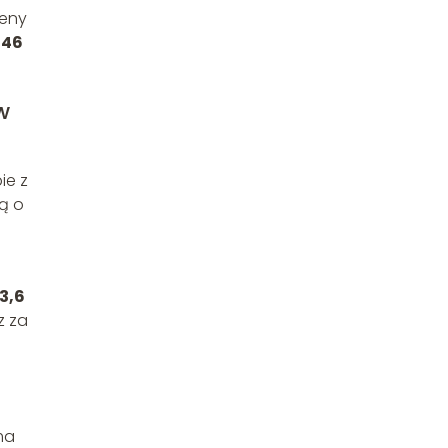
ceny
 46
w
ie z
lą o
3,6
z za
ma