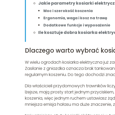
Jakie parametry kosiarki elektrycz
Moc i szerokość koszenia
Ergonomia, waga i kosz na trawę
Dodatkowe funkcje i wyposażenie
Ile kosztuje dobra kosiarka elektr
Dlaczego warto wybrać kosia
W wielu ogrodach kosiarka elektryczna już zas
Zasilanie z gniazdka oznacza brak tankowania,
regularnym koszeniu. Do tego dochodzi znac
Dla właścicieli przydomowych trawników lic
lżejsze, mają prosty start jednym przyciskiem
koszenia, więc jednym ruchem ustawiasz żąda
mniejsza emisja hałasu ma duże znaczenie, 