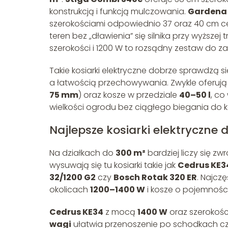
konstrukcją i funkcją mulczowania.
Gardena 
szerokościami odpowiednio 37 oraz 40 cm ce
teren bez „dławienia” się silnika przy wyższej 
szerokości i 1200 W to rozsądny zestaw do 
Takie kosiarki elektryczne dobrze sprawdzą s
a łatwością przechowywania. Zwykle oferują 
75 mm
) oraz kosze w przedziale
40–50 l
, co
wielkości ogrodu bez ciągłego biegania do
Najlepsze kosiarki elektryczne
Na działkach do
300 m²
bardziej liczy się z
wysuwają się tu kosiarki takie jak
Cedrus KE3
32/1200 G2
czy
Bosch Rotak 320 ER
. Najczę
okolicach
1200–1400 W
i kosze o pojemnośc
Cedrus KE34
z mocą
1400 W
oraz szerokośc
wagi
ułatwia przenoszenie po schodkach c