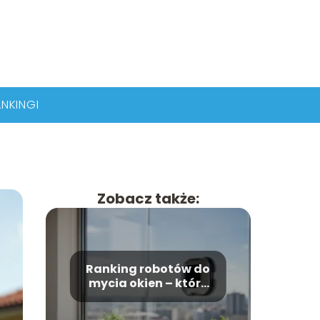
NKINGI
Zobacz także:
Ranking robotów do
mycia okien – które
modele wybrać?