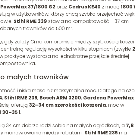
PowerMax 37/1800 G2
oraz
Cedrus KE40
z mocą
1800
lują w użytkowników, którzy chcą szybko przejechać więk
trawie.
Stihl RME 339
stawia na kompaktowość – 37 cm
zadbanych trawników do 500 m².
ię, gdy zależy Ci na kompromisie między szybkością kosze
centralną regulację wysokości w kilku stopniach (zwykle
 w praktyce wystarcza na jednokrotne przejście średniej
 kompostownika.
 do małych trawników
wrotność i niska masa niż maksymalna moc. Dlatego na czo
4
,
Stihl RME 235
,
Bosch ARM 3200
,
Gardena PowerMax
ściej oferują
32–34 cm szerokości koszenia
, moc w
i
30–35 l
.
ią 34 cm dobrze radzi sobie na małych ogródkach, a
7,8
zy manewrowanie między rabatami.
Stihl RME 235
ma