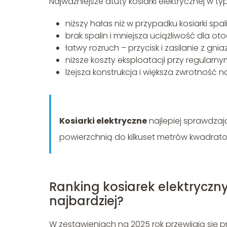
Najważniejsze atuty kosiarki elektrycznej w 
niższy hałas niż w przypadku kosiarki spal
brak spalin i mniejsza uciążliwość dla oto
łatwy rozruch – przycisk i zasilanie z gnia
niższe koszty eksploatacji przy regularny
lżejsza konstrukcja i większa zwrotność 
Kosiarki elektryczne
najlepiej sprawdza
powierzchnią do kilkuset metrów kwadrat
Ranking kosiarek elektryczn
najbardziej?
W zestawieniach na 2025 rok przewijają się 