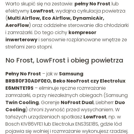
Warto skupić się na zestawie:
pełny No Frost
lub
efektywny
LowFrost
, wydajna cyrkulacja powietrza
(
Multi Airflow, Eco Airflow, DynamicAir,
AeroFlow
) oraz oddzielne sterowanie dla chłodziarki
i zamrażarki. Do tego cichy
kompresor
inwerterowy
i sensownie rozplanowane wnętrze ze
strefami zero stopni.
No Frost, LowFrost i obieg powietrza
Pełny No Frost
– jak w
Samsung
BRB80F30ADF0EO, Beko NeoFrost czy Electrolux
E6MNTE19S
– eliminuje ręczne rozmrażanie
zamrażarki, a przy niezależnych obiegach (Samsung
Twin Cooling
, Gorenje
NoFrost Dual
, Liebherr
Duo
Cooling
) chroni żywność przed wysychaniem. W
tańszych urządzeniach spotkasz
LowFrost
, np. w
Bosch KIV86VFE1 lub Electrolux ENS3SE18S, gdzie lód
pojawia się wolniej i rozmrażanie wykonujesz rzadziej.