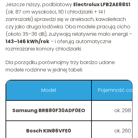
Jeszcze niższy, podblatowy
Electrolux LFB2AE88S1
(ok. 87 cm wysokości, 110 l chłodziarki + 14 l
zamrażarki) sprawdzi się w aneksach, kawalerkach
czy jako druga lodówka. Oba modele pracują cicho
(około 35–36 dB), zużywają relatywnie mało energii –
143–146 kWh/rok
– i oferują automatyczne
rozmrażanie komory chłodziarki.
Dla porządku porównajmy trzy bardzo udane
modele rodzinne w jednej tabeli:
Model
Pojemność całk
Samsung BRB80F30ADF0EO
ok. 298 l
Bosch KIN86VFE0
ok. 260 l