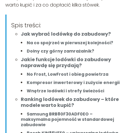
warto kupić i za co dopłacić kilka stówek.
Spis treści:
Jak wybrać lodówkę do zabudowy?
Na co spojrzeć w pierwszej kolejności?
Dolny czy górny zamrażalnik?
Jakie funkcje lodówki do zabudowy
naprawdę się przydają?
No Frost, LowFrost i obieg powietrza
Kompresor inwerterowy i zużycie energii
Wnętrze lodówki i strefy świeżości
Ranking lodówek do zabudowy – które
modele warto kupić?
Samsung BRB80F30ADF0EO –
maksymalna pojemność w standardowej
zabudowie
Bosch KIN86VFE0 – uniwersalna lodówka