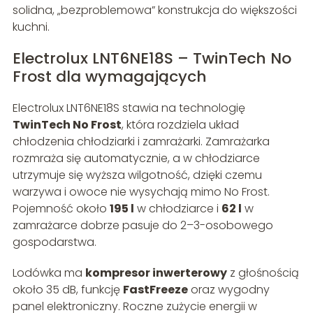
solidna, „bezproblemowa” konstrukcja do większości
kuchni.
Electrolux LNT6NE18S – TwinTech No
Frost dla wymagających
Electrolux LNT6NE18S stawia na technologię
TwinTech No Frost
, która rozdziela układ
chłodzenia chłodziarki i zamrażarki. Zamrażarka
rozmraża się automatycznie, a w chłodziarce
utrzymuje się wyższa wilgotność, dzięki czemu
warzywa i owoce nie wysychają mimo No Frost.
Pojemność około
195 l
w chłodziarce i
62 l
w
zamrażarce dobrze pasuje do 2–3-osobowego
gospodarstwa.
Lodówka ma
kompresor inwerterowy
z głośnością
około 35 dB, funkcję
FastFreeze
oraz wygodny
panel elektroniczny. Roczne zużycie energii w