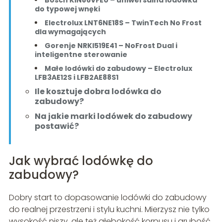
do typowej wnęki
Electrolux LNT6NE18S – TwinTech No Frost
dla wymagających
Gorenje NRKI519E41 – NoFrost Dual i
inteligentne sterowanie
Małe lodówki do zabudowy – Electrolux
LFB3AE12S i LFB2AE88S1
Ile kosztuje dobra lodówka do
zabudowy?
Na jakie marki lodówek do zabudowy
postawić?
Jak wybrać lodówkę do
zabudowy?
Dobry start to dopasowanie lodówki do zabudowy
do realnej przestrzeni i stylu kuchni. Mierzysz nie tylko
wysokość niszy, ale też głębokość korpusu i grubość