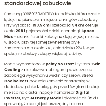
standardowej zabudowie
Samsung BRB80F30ADF0EO to lodówka, która często
ląduje na pierwszym miejscu rankingów zabudowy.
Przy wysokości
193,5 cm
i szerokości
54 cm
oferuje
około
298 l
pojemności dzięki technologii
Space
Max
– cienkie ścianki izolacyjne dają więcej miejsca
w środku przy tej samej zewnętrznej bryle.
Zamrażarka ma około 74 l, chłodziarka 224 l, więc
spokojnie obsłuży zakupy większej rodziny.
Model wyposażono w
pełny No Frost
i system
Twin
Cooling
z niezależnymi obiegami powietrza, co
zapobiega wysychaniu wędlin czy serów. Strefa
CoolSelect+
pozwala zamienić zamrażarkę w
dodatkową chłodziarkę, gdy przed świętami brakuje
miejsca na ciasta i napoje. Kompresor
Digital
Inverter
, tryb
AI Energy Mode
i głośność ok. 35 dB
sprawiają, że sprzęt jest oszczędny i niemal