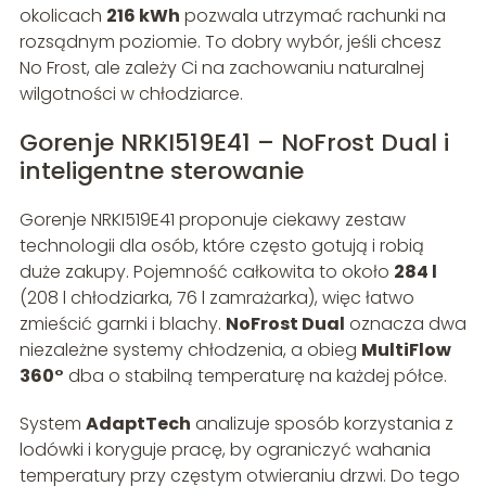
okolicach
216 kWh
pozwala utrzymać rachunki na
rozsądnym poziomie. To dobry wybór, jeśli chcesz
No Frost, ale zależy Ci na zachowaniu naturalnej
wilgotności w chłodziarce.
Gorenje NRKI519E41 – NoFrost Dual i
inteligentne sterowanie
Gorenje NRKI519E41 proponuje ciekawy zestaw
technologii dla osób, które często gotują i robią
duże zakupy. Pojemność całkowita to około
284 l
(208 l chłodziarka, 76 l zamrażarka), więc łatwo
zmieścić garnki i blachy.
NoFrost Dual
oznacza dwa
niezależne systemy chłodzenia, a obieg
MultiFlow
360°
dba o stabilną temperaturę na każdej półce.
System
AdaptTech
analizuje sposób korzystania z
lodówki i koryguje pracę, by ograniczyć wahania
temperatury przy częstym otwieraniu drzwi. Do tego