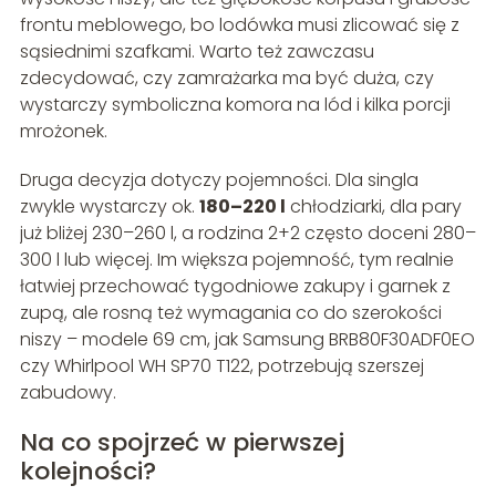
frontu meblowego, bo lodówka musi zlicować się z
sąsiednimi szafkami. Warto też zawczasu
zdecydować, czy zamrażarka ma być duża, czy
wystarczy symboliczna komora na lód i kilka porcji
mrożonek.
Druga decyzja dotyczy pojemności. Dla singla
zwykle wystarczy ok.
180–220 l
chłodziarki, dla pary
już bliżej 230–260 l, a rodzina 2+2 często doceni 280–
300 l lub więcej. Im większa pojemność, tym realnie
łatwiej przechować tygodniowe zakupy i garnek z
zupą, ale rosną też wymagania co do szerokości
niszy – modele 69 cm, jak Samsung BRB80F30ADF0EO
czy Whirlpool WH SP70 T122, potrzebują szerszej
zabudowy.
Na co spojrzeć w pierwszej
kolejności?