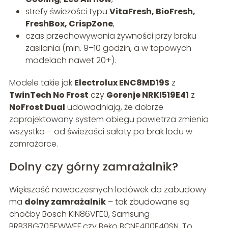
strefy świeżości typu
VitaFresh, BioFresh,
FreshBox, CrispZone
,
czas przechowywania żywności przy braku
zasilania (min. 9–10 godzin, a w topowych
modelach nawet 20+).
Modele takie jak
Electrolux ENC8MD19S
z
TwinTech No Frost
czy
Gorenje NRKI519E41
z
NoFrost Dual
udowadniają, że dobrze
zaprojektowany system obiegu powietrza zmienia
wszystko – od świeżości sałaty po brak lodu w
zamrażarce.
Dolny czy górny zamrażalnik?
Większość nowoczesnych lodówek do zabudowy
ma
dolny zamrażalnik
– tak zbudowane są
choćby Bosch KIN86VFE0, Samsung
BRB38G705EWWEF czy Beko BCNE400E40SN. To