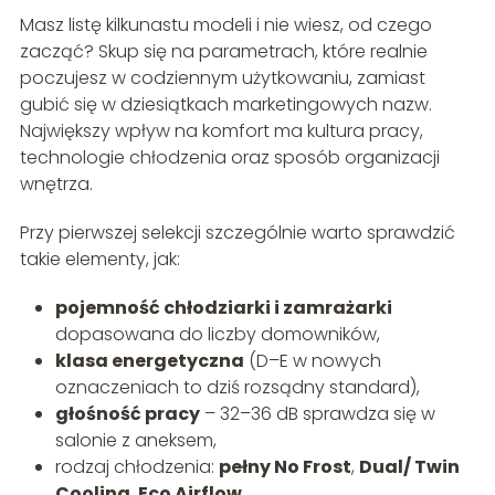
Masz listę kilkunastu modeli i nie wiesz, od czego
zacząć? Skup się na parametrach, które realnie
poczujesz w codziennym użytkowaniu, zamiast
gubić się w dziesiątkach marketingowych nazw.
Największy wpływ na komfort ma kultura pracy,
technologie chłodzenia oraz sposób organizacji
wnętrza.
Przy pierwszej selekcji szczególnie warto sprawdzić
takie elementy, jak:
pojemność chłodziarki i zamrażarki
dopasowana do liczby domowników,
klasa energetyczna
(D–E w nowych
oznaczeniach to dziś rozsądny standard),
głośność pracy
– 32–36 dB sprawdza się w
salonie z aneksem,
rodzaj chłodzenia:
pełny No Frost
,
Dual/ Twin
Cooling
,
Eco Airflow
,