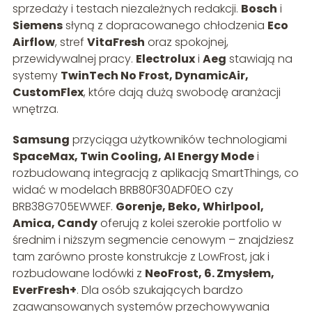
sprzedaży i testach niezależnych redakcji.
Bosch
i
Siemens
słyną z dopracowanego chłodzenia
Eco
Airflow
, stref
VitaFresh
oraz spokojnej,
przewidywalnej pracy.
Electrolux
i
Aeg
stawiają na
systemy
TwinTech No Frost, DynamicAir,
CustomFlex
, które dają dużą swobodę aranżacji
wnętrza.
Samsung
przyciąga użytkowników technologiami
SpaceMax, Twin Cooling, AI Energy Mode
i
rozbudowaną integracją z aplikacją SmartThings, co
widać w modelach BRB80F30ADF0EO czy
BRB38G705EWWEF.
Gorenje, Beko, Whirlpool,
Amica, Candy
oferują z kolei szerokie portfolio w
średnim i niższym segmencie cenowym – znajdziesz
tam zarówno proste konstrukcje z LowFrost, jak i
rozbudowane lodówki z
NeoFrost, 6. Zmysłem,
EverFresh+
. Dla osób szukających bardzo
zaawansowanych systemów przechowywania