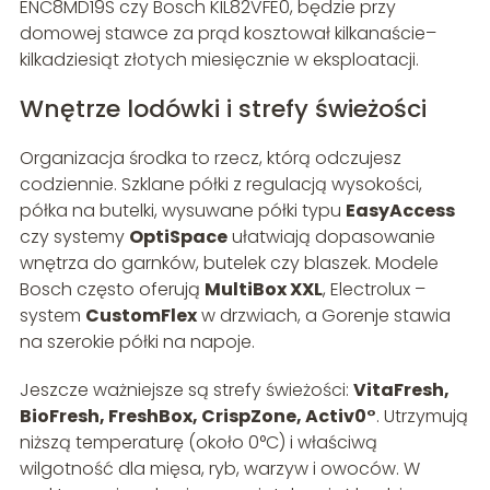
ENC8MD19S czy Bosch KIL82VFE0, będzie przy
domowej stawce za prąd kosztował kilkanaście–
kilkadziesiąt złotych miesięcznie w eksploatacji.
Wnętrze lodówki i strefy świeżości
Organizacja środka to rzecz, którą odczujesz
codziennie. Szklane półki z regulacją wysokości,
półka na butelki, wysuwane półki typu
EasyAccess
czy systemy
OptiSpace
ułatwiają dopasowanie
wnętrza do garnków, butelek czy blaszek. Modele
Bosch często oferują
MultiBox XXL
, Electrolux –
system
CustomFlex
w drzwiach, a Gorenje stawia
na szerokie półki na napoje.
Jeszcze ważniejsze są strefy świeżości:
VitaFresh,
BioFresh, FreshBox, CrispZone, Activ0°
. Utrzymują
niższą temperaturę (około 0°C) i właściwą
wilgotność dla mięsa, ryb, warzyw i owoców. W