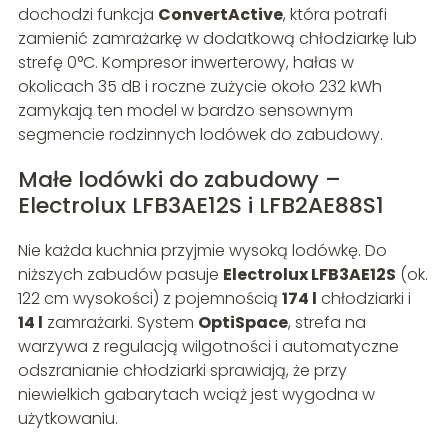
dochodzi funkcja
ConvertActive
, która potrafi
zamienić zamrażarkę w dodatkową chłodziarkę lub
strefę 0°C. Kompresor inwerterowy, hałas w
okolicach 35 dB i roczne zużycie około 232 kWh
zamykają ten model w bardzo sensownym
segmencie rodzinnych lodówek do zabudowy.
Małe lodówki do zabudowy –
Electrolux LFB3AE12S i LFB2AE88S1
Nie każda kuchnia przyjmie wysoką lodówkę. Do
niższych zabudów pasuje
Electrolux LFB3AE12S
(ok.
122 cm wysokości) z pojemnością
174 l
chłodziarki i
14 l
zamrażarki. System
OptiSpace
, strefa na
warzywa z regulacją wilgotności i automatyczne
odszranianie chłodziarki sprawiają, że przy
niewielkich gabarytach wciąż jest wygodna w
użytkowaniu.