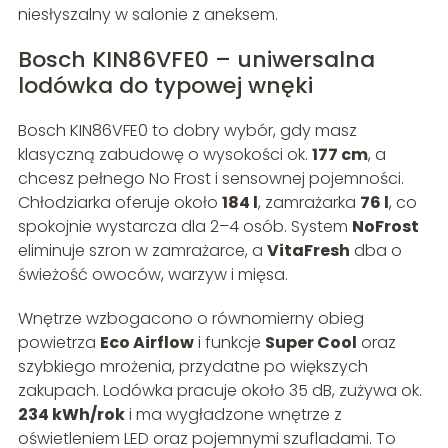
niesłyszalny w salonie z aneksem.
Bosch KIN86VFE0 – uniwersalna
lodówka do typowej wnęki
Bosch KIN86VFE0 to dobry wybór, gdy masz
klasyczną zabudowę o wysokości ok.
177 cm
, a
chcesz pełnego No Frost i sensownej pojemności.
Chłodziarka oferuje około
184 l
, zamrażarka
76 l
, co
spokojnie wystarcza dla 2–4 osób. System
NoFrost
eliminuje szron w zamrażarce, a
VitaFresh
dba o
świeżość owoców, warzyw i mięsa.
Wnętrze wzbogacono o równomierny obieg
powietrza
Eco Airflow
i funkcje
Super Cool
oraz
szybkiego mrożenia, przydatne po większych
zakupach. Lodówka pracuje około 35 dB, zużywa ok.
234 kWh/rok
i ma wygładzone wnętrze z
oświetleniem LED oraz pojemnymi szufladami. To