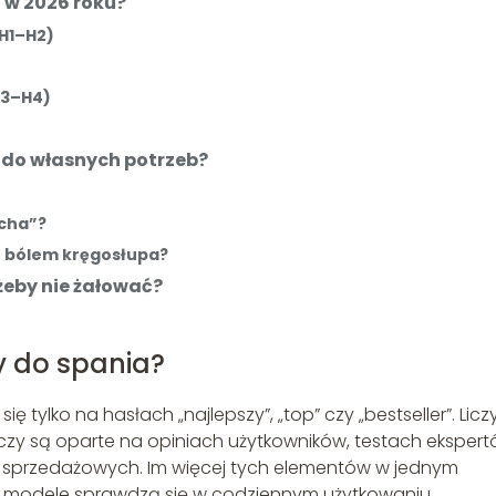
 w 2026 roku?
(H1–H2)
H3–H4)
do własnych potrzeb?
ucha”?
 z bólem kręgosłupa?
żeby nie żałować?
y do spania?
 tylko na hasłach „najlepszy”, „top” czy „bestseller”. Liczy
 czy są oparte na opiniach użytkowników, testach eksper
h sprzedażowych. Im więcej tych elementów w jednym
e modele sprawdzą się w codziennym użytkowaniu.