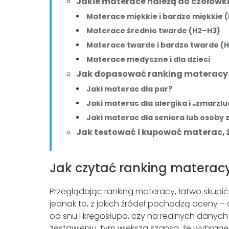
Jakie materace należą do czołówki
Materace miękkie i bardzo miękkie 
Materace średnio twarde (H2–H3)
Materace twarde i bardzo twarde (
Materace medyczne i dla dzieci
Jak dopasować ranking materacy 
Jaki materac dla par?
Jaki materac dla alergika i „zmarzl
Jaki materac dla seniora lub osoby
Jak testować i kupować materac, 
Jak czytać ranking materac
Przeglądając ranking materacy, łatwo skupić się
jednak to, z jakich źródeł pochodzą oceny –
od snu i kręgosłupa, czy na realnych danyc
zestawieniu, tym większa szansa, że wybran