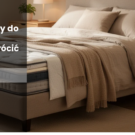
y do
rócić