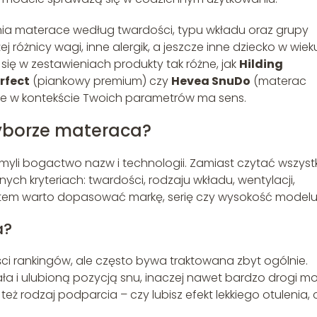
żnia materace według twardości, typu wkładu oraz grupy
różnicy wagi, inne alergik, a jeszcze inne dziecko w wiek
 się w zestawieniach produkty tak różne, jak
Hilding
rfect
(piankowy premium) czy
Hevea SnuDo
(materac
ie w kontekście Twoich parametrów ma sens.
yborze materaca?
yli bogactwo nazw i technologii. Zamiast czytać wszyst
tnych kryteriach: twardości, rodzaju wkładu, wentylacji,
potem warto dopasować markę, serię czy wysokość modelu
a?
ści rankingów, ale często bywa traktowana zbyt ogólnie.
a i ulubioną pozycją snu, inaczej nawet bardzo drogi m
 rodzaj podparcia – czy lubisz efekt lekkiego otulenia, 