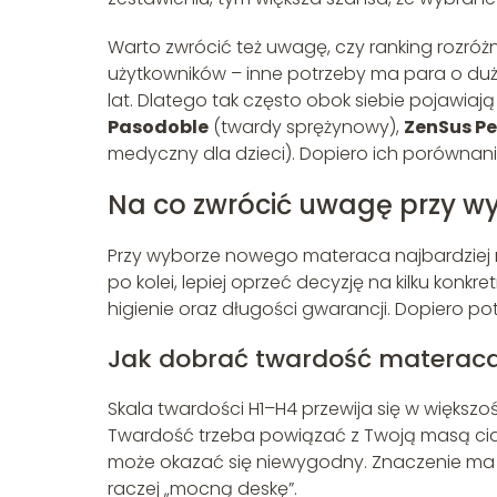
Warto zwrócić też uwagę, czy ranking rozró
użytkowników – inne potrzeby ma para o dużej 
lat. Dlatego tak często obok siebie pojawiają
Pasodoble
(twardy sprężynowy),
ZenSus Pe
medyczny dla dzieci). Dopiero ich porównan
Na co zwrócić uwagę przy w
Przy wyborze nowego materaca najbardziej m
po kolei, lepiej oprzeć decyzję na kilku konkre
higienie oraz długości gwarancji. Dopiero 
Jak dobrać twardość materac
Skala twardości H1–H4 przewija się w większo
Twardość trzeba powiązać z Twoją masą ciał
może okazać się niewygodny. Znaczenie ma też
raczej „mocną deskę”.