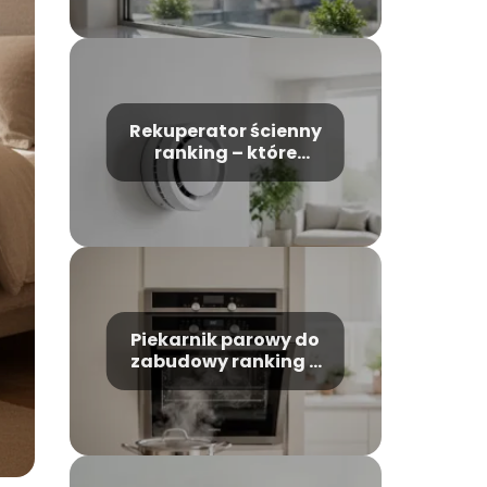
Rekuperator ścienny
ranking – które
modele warto
wybrać?
Piekarnik parowy do
zabudowy ranking –
który model wybrać?