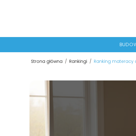
BUDO
Strona główna
/
Rankingi
/
Ranking materacy d