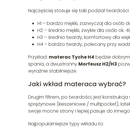
Najczęściej stosuje się taki podział twardości 
H1 – bardzo miękki, zazwyczaj dla osób do 
H2 – średnio miękki, zwykle dla osób ok.
H3 – średnio twardy, komfortowy dla wię
H4 – bardzo twardy, polecany przy wadze 
Przykład:
materac Tyche H4
będzie dobrym 
spania, a dwustronny
Morfeusz H2/H3
pozwo
wyraźnie stabilniejsze.
Jaki wkład materaca wybrać?
Drugim filtrem, po twardości, jest konstrukcja
sprężynowe (kieszeniowe / multipocket), lat
swoje mocne strony i lepiej pasuje do innego 
Najpopularniejsze typy wkładu to: