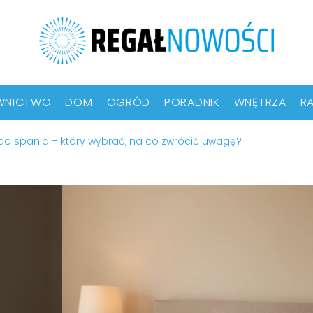
WNICTWO
DOM
OGRÓD
PORADNIK
WNĘTRZA
RA
o spania – który wybrać, na co zwrócić uwagę?