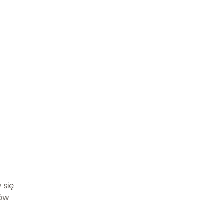
 się
tów