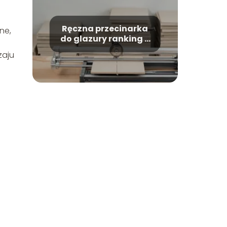
Ręczna przecinarka
ne,
do glazury ranking –
które modele warto
zaju
kupić?