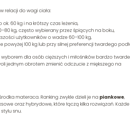
w relacji do wagi ciała:
ok. 60 kg i na krótszy czas leżenia,
 40–80 kg, często wybierany przez śpiących na boku,
kszości użytkowników o wadze 60–100 kg,
powyżej 100 kg lub przy silnej preferencji twardego podł
wyborem dla osób cięższych i miłośników bardzo tward
li jednym obrotem zmienić odczucie z miększego na
 środka materaca. Ranking zwykle dzieli je na
piankowe
,
eksowe oraz hybrydowe, które łączą kilka rozwiązań. Każd
stylu snu.