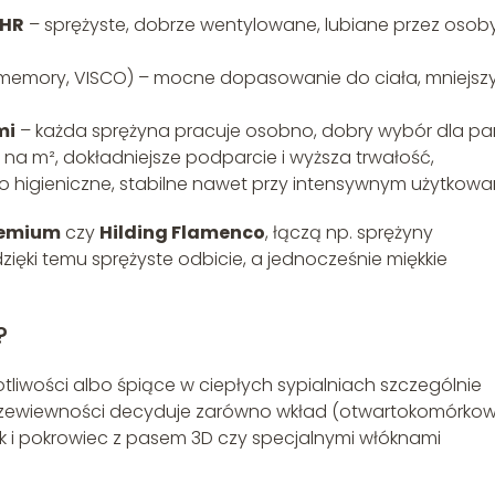
 HR
– sprężyste, dobrze wentylowane, lubiane przez osob
memory, VISCO) – mocne dopasowanie do ciała, mniejsz
mi
– każda sprężyna pracuje osobno, dobry wybór dla par
 na m², dokładniejsze podparcie i wyższa trwałość,
 higieniczne, stabilne nawet przy intensywnym użytkowan
remium
czy
Hilding Flamenco
, łączą np. sprężyny
zięki temu sprężyste odbicie, a jednocześnie miękkie
?
liwości albo śpiące w ciepłych sypialniach szczególnie
rzewiewności decyduje zarówno wkład (otwartokomórko
, jak i pokrowiec z pasem 3D czy specjalnymi włóknami