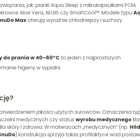
związania, jak: pianki Aqua Sleep z mikrokapsułkami PCM,
pokrowce Aloe Vera, AEGIS czy SmartCool™. Modele typu
A
SnuDo Max
oferują wyraźnie chłodniejszy i suchszy
y do prania w 40–60°C
to jeden z najprostszych
ymanie higieny w sypialni.
cję?
 potwierdzeniem jakości użytych surowców. Oznaczenia ty
uczelni medycznych czy status
wyrobu medycznego
kla
 dla skóry i zdrowia. W materacach „medycznych” (np.
Hil
SnuDo
) konstrukcja sprzyja także profilaktyce wad posta