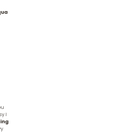
qua
pu
sy I
ding
wy