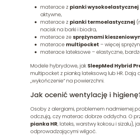
materace z
pianki wysokoelastycznej
aktywne,
materace z
pianki termoelastycznej
(
nacisk na barki i biodra,
materace ze
sprężynami kieszeniowy
materace
multipocket
– więcej sprężyn
materace lateksowe – elastyczne, bardzo
Modele hybrydowe, jak
SleepMed Hybrid P
multipocket z pianką lateksową lub HR. Dają d
„wykończenie” na powierzchni.
Jak ocenić wentylację i higienę
Osoby z alergiami, problemem nadmiernej pot
odczują, czy materac dobrze oddycha. O p
pianka HR
, lateks, warstwy kokosu i sizalu)
odprowadzającymi wilgoć.