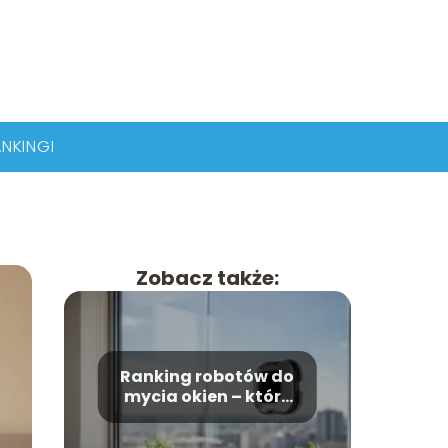
NKINGI
Zobacz także:
Ranking robotów do
mycia okien – które
modele wybrać?