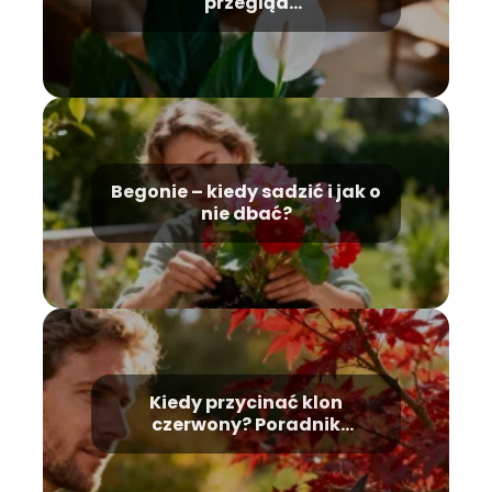
przegląd
najpopularniejszych
gatunków
Begonie – kiedy sadzić i jak o
nie dbać?
Kiedy przycinać klon
czerwony? Poradnik
pielęgnacji