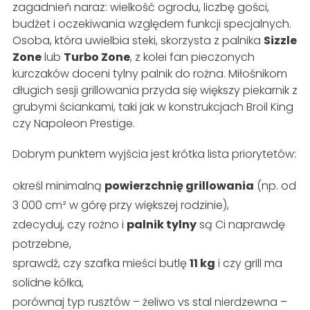
zagadnień naraz: wielkość ogrodu, liczbę gości,
budżet i oczekiwania względem funkcji specjalnych.
Osoba, która uwielbia steki, skorzysta z palnika
Sizzle
Zone
lub
Turbo Zone
, z kolei fan pieczonych
kurczaków doceni tylny palnik do rożna. Miłośnikom
długich sesji grillowania przyda się większy piekarnik z
grubymi ściankami, taki jak w konstrukcjach Broil King
czy Napoleon Prestige.
Dobrym punktem wyjścia jest krótka lista priorytetów:
określ minimalną
powierzchnię grillowania
(np. od
3 000 cm² w górę przy większej rodzinie),
zdecyduj, czy rożno i
palnik tylny
są Ci naprawdę
potrzebne,
sprawdź, czy szafka mieści butlę
11 kg
i czy grill ma
solidne kółka,
porównaj typ rusztów – żeliwo vs stal nierdzewna –