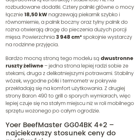
rozbudowane dodatki. Cztery palniki główne o mocy
łącznie
18,50 kW
nagrzewają piekarnik szybko i
równomiernie, a palnik boczny oraz tylny palnik do
rożna otwierają drogę do pieczenia dużych porcji
mięsa. Powierzchnia
3 948 cm²
spokojnie wystarczy
na rodzinne przyjęcia.
Bardzo mocną stroną tego modelu są
dwustronne
ruszty żeliwne
– jedna strona lepiej radzi sobie ze
stekami, druga z delikatniejszymi potrawami. Stabilny
wózek, wygodne półki i termometr w pokrywie
przekładają się na komfort użytkowania. Z drugiej
strony Baron 490 to grill o sporych wymiarach, więc
lepiej czuje się na stałym miejscu niż w roli mobilnego
sprzętu wożonego po całym ogrodzie.
Yoer BeefMaster GG04BK 4+2 –
najciekawszy stosunek ceny do