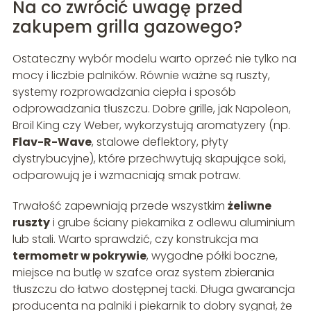
Na co zwrócić uwagę przed
zakupem grilla gazowego?
Ostateczny wybór modelu warto oprzeć nie tylko na
mocy i liczbie palników. Równie ważne są ruszty,
systemy rozprowadzania ciepła i sposób
odprowadzania tłuszczu. Dobre grille, jak Napoleon,
Broil King czy Weber, wykorzystują aromatyzery (np.
Flav-R-Wave
, stalowe deflektory, płyty
dystrybucyjne), które przechwytują skapujące soki,
odparowują je i wzmacniają smak potraw.
Trwałość zapewniają przede wszystkim
żeliwne
ruszty
i grube ściany piekarnika z odlewu aluminium
lub stali. Warto sprawdzić, czy konstrukcja ma
termometr w pokrywie
, wygodne półki boczne,
miejsce na butlę w szafce oraz system zbierania
tłuszczu do łatwo dostępnej tacki. Długa gwarancja
producenta na palniki i piekarnik to dobry sygnał, że