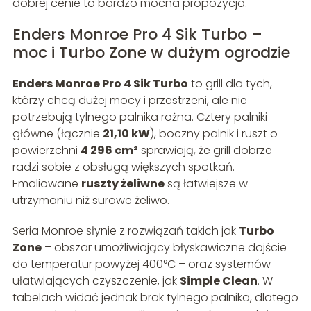
dobrej cenie to bardzo mocna propozycja.
Enders Monroe Pro 4 Sik Turbo –
moc i Turbo Zone w dużym ogrodzie
Enders Monroe Pro 4 Sik Turbo
to grill dla tych,
którzy chcą dużej mocy i przestrzeni, ale nie
potrzebują tylnego palnika rożna. Cztery palniki
główne (łącznie
21,10 kW
), boczny palnik i ruszt o
powierzchni
4 296 cm²
sprawiają, że grill dobrze
radzi sobie z obsługą większych spotkań.
Emaliowane
ruszty żeliwne
są łatwiejsze w
utrzymaniu niż surowe żeliwo.
Seria Monroe słynie z rozwiązań takich jak
Turbo
Zone
– obszar umożliwiający błyskawiczne dojście
do temperatur powyżej 400°C – oraz systemów
ułatwiających czyszczenie, jak
Simple Clean
. W
tabelach widać jednak brak tylnego palnika, dlatego