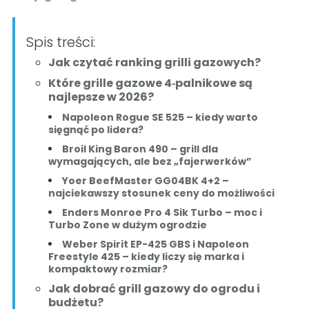
Spis treści:
Jak czytać ranking grilli gazowych?
Które grille gazowe 4‑palnikowe są
najlepsze w 2026?
Napoleon Rogue SE 525 – kiedy warto
sięgnąć po lidera?
Broil King Baron 490 – grill dla
wymagających, ale bez „fajerwerków”
Yoer BeefMaster GG04BK 4+2 –
najciekawszy stosunek ceny do możliwości
Enders Monroe Pro 4 Sik Turbo – moc i
Turbo Zone w dużym ogrodzie
Weber Spirit EP-425 GBS i Napoleon
Freestyle 425 – kiedy liczy się marka i
kompaktowy rozmiar?
Jak dobrać grill gazowy do ogrodu i
budżetu?