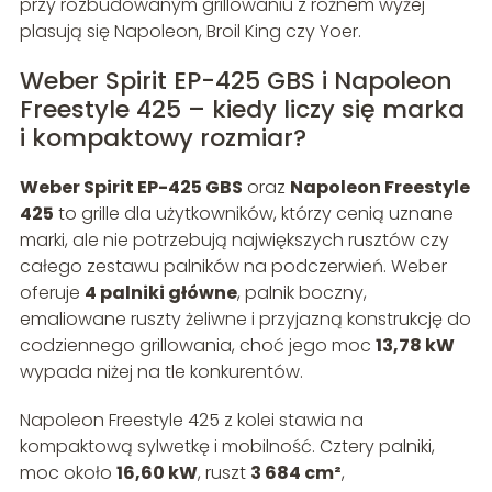
przy rozbudowanym grillowaniu z rożnem wyżej
plasują się Napoleon, Broil King czy Yoer.
Weber Spirit EP-425 GBS i Napoleon
Freestyle 425 – kiedy liczy się marka
i kompaktowy rozmiar?
Weber Spirit EP-425 GBS
oraz
Napoleon Freestyle
425
to grille dla użytkowników, którzy cenią uznane
marki, ale nie potrzebują największych rusztów czy
całego zestawu palników na podczerwień. Weber
oferuje
4 palniki główne
, palnik boczny,
emaliowane ruszty żeliwne i przyjazną konstrukcję do
codziennego grillowania, choć jego moc
13,78 kW
wypada niżej na tle konkurentów.
Napoleon Freestyle 425 z kolei stawia na
kompaktową sylwetkę i mobilność. Cztery palniki,
moc około
16,60 kW
, ruszt
3 684 cm²
,