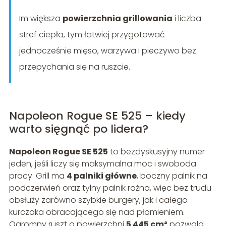
Im większa
powierzchnia grillowania
i liczba
stref ciepła, tym łatwiej przygotować
jednocześnie mięso, warzywa i pieczywo bez
przepychania się na ruszcie.
Napoleon Rogue SE 525 – kiedy
warto sięgnąć po lidera?
Napoleon Rogue SE 525
to bezdyskusyjny numer
jeden, jeśli liczy się maksymalna moc i swoboda
pracy. Grill ma
4 palniki główne
, boczny palnik na
podczerwień oraz tylny palnik rożna, więc bez trudu
obsłuży zarówno szybkie burgery, jak i całego
kurczaka obracającego się nad płomieniem.
Ogromny ruszt o powierzchni
5 445 cm²
pozwala