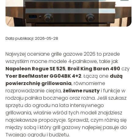
Data publikacji: 2026-05-28
Najwyżej oceniane grille gazowe 2026 to przede
wszystkim mocne modele 4‑palnikowe, takie jak
Napoleon Rogue SE 525
,
Broil King Baron 490
czy
Yoer BeefMaster GG04BK 4+2
. Łączą one
dużą
powierzchnię grillowania
, równomierne
rozprowadzanie ciepła,
żeliwne ruszty
i funkcje w
rodzaju palnika bocznego oraz rożna. Jeśli szukasz
sprzętu do ogrodu na lata intensywnego
grillowania, właśnie wśród tych modeli znajdziesz
najciekawsze propozycje. Sprawdź, czym różnią się
między sobą i który grill gazowy najlepiej pasuje do
Twojego ogrodu i budżetu.