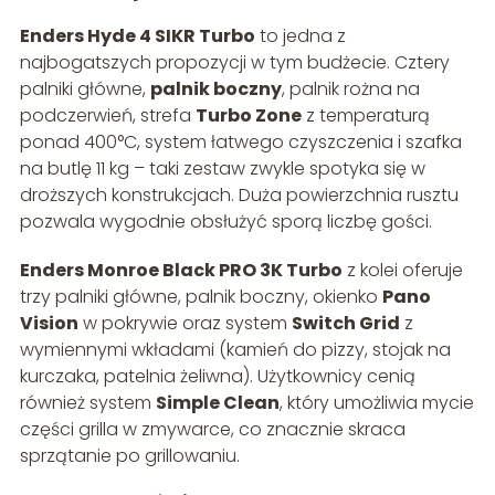
Enders Hyde 4 SIKR Turbo
to jedna z
najbogatszych propozycji w tym budżecie. Cztery
palniki główne,
palnik boczny
, palnik rożna na
podczerwień, strefa
Turbo Zone
z temperaturą
ponad 400°C, system łatwego czyszczenia i szafka
na butlę 11 kg – taki zestaw zwykle spotyka się w
droższych konstrukcjach. Duża powierzchnia rusztu
pozwala wygodnie obsłużyć sporą liczbę gości.
Enders Monroe Black PRO 3K Turbo
z kolei oferuje
trzy palniki główne, palnik boczny, okienko
Pano
Vision
w pokrywie oraz system
Switch Grid
z
wymiennymi wkładami (kamień do pizzy, stojak na
kurczaka, patelnia żeliwna). Użytkownicy cenią
również system
Simple Clean
, który umożliwia mycie
części grilla w zmywarce, co znacznie skraca
sprzątanie po grillowaniu.