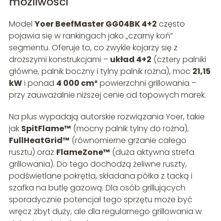
możliwości
Model
Yoer BeefMaster GG04BK 4+2
często
pojawia się w rankingach jako „czarny koń”
segmentu. Oferuje to, co zwykle kojarzy się z
droższymi konstrukcjami –
układ 4+2
(cztery palniki
główne, palnik boczny i tylny palnik rożna), moc
21,15
kW
i ponad
4 000 cm²
powierzchni grillowania –
przy zauważalnie niższej cenie od topowych marek.
Na plus wypadają autorskie rozwiązania Yoer, takie
jak
SpitFlame™
(mocny palnik tylny do rożna),
FullHeatGrid™
(równomierne grzanie całego
rusztu) oraz
FlameZone™
(duża aktywna strefa
grillowania). Do tego dochodzą żeliwne ruszty,
podświetlane pokrętła, składana półka z tacką i
szafka na butlę gazową. Dla osób grillujących
sporadycznie potencjał tego sprzętu może być
wręcz zbyt duży, ale dla regularnego grillowania w