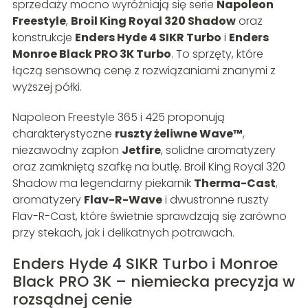
sprzedaży mocno wyróżniają się serie
Napoleon
Freestyle
,
Broil King Royal 320 Shadow
oraz
konstrukcje
Enders Hyde 4 SIKR Turbo
i
Enders
Monroe Black PRO 3K Turbo
. To sprzęty, które
łączą sensowną cenę z rozwiązaniami znanymi z
wyższej półki.
Napoleon Freestyle 365 i 425 proponują
charakterystyczne
ruszty żeliwne Wave™
,
niezawodny zapłon
Jetfire
, solidne aromatyzery
oraz zamkniętą szafkę na butlę. Broil King Royal 320
Shadow ma legendarny piekarnik
Therma-Cast
,
aromatyzery
Flav-R-Wave
i dwustronne ruszty
Flav-R-Cast, które świetnie sprawdzają się zarówno
przy stekach, jak i delikatnych potrawach.
Enders Hyde 4 SIKR Turbo i Monroe
Black PRO 3K – niemiecka precyzja w
rozsądnej cenie