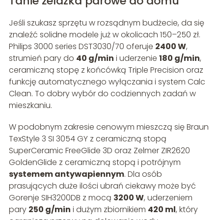
Tanie żelazka parowe do domu
Jeśli szukasz sprzętu w rozsądnym budżecie, da się
znaleźć solidne modele już w okolicach 150–250 zł.
Philips 3000 series DST3030/70 oferuje
2400 W
,
strumień pary do
40 g/min
i uderzenie
180 g/min
,
ceramiczną stopę z końcówką Triple Precision oraz
funkcję automatycznego wyłączania i system Calc
Clean. To dobry wybór do codziennych zadań w
mieszkaniu.
W podobnym zakresie cenowym mieszczą się Braun
TexStyle 3 SI 3054 GY z ceramiczną stopą
SuperCeramic FreeGlide 3D oraz Zelmer ZIR2620
GoldenGlide z ceramiczną stopą i potrójnym
systemem antywapiennym
. Dla osób
prasujących duże ilości ubrań ciekawy może być
Gorenje SIH3200DB z mocą
3200 W
, uderzeniem
pary
250 g/min
i dużym zbiornikiem
420 ml
, który