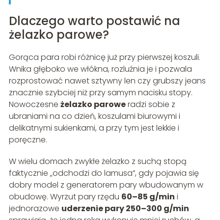
Dlaczego warto postawić na
żelazko parowe?
Gorąca para robi różnicę już przy pierwszej koszuli.
Wnika głęboko we włókna, rozluźnia je i pozwala
rozprostować nawet sztywny len czy grubszy jeans
znacznie szybciej niż przy samym nacisku stopy.
Nowoczesne
żelazko parowe
radzi sobie z
ubraniami na co dzień, koszulami biurowymi i
delikatnymi sukienkami, a przy tym jest lekkie i
poręczne.
W wielu domach zwykłe żelazko z suchą stopą
faktycznie „odchodzi do lamusa”, gdy pojawia się
dobry model z generatorem pary wbudowanym w
obudowę. Wyrzut pary rzędu
60–85 g/min
i
jednorazowe
uderzenie pary 250–300 g/min