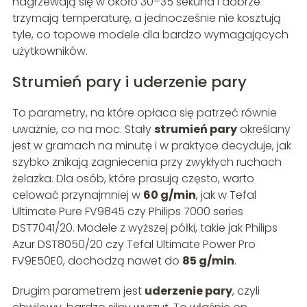
nagrzewają się w około 30–35 sekund i dobrze
trzymają temperaturę, a jednocześnie nie kosztują
tyle, co topowe modele dla bardzo wymagających
użytkowników.
Strumień pary i uderzenie pary
To parametry, na które opłaca się patrzeć równie
uważnie, co na moc. Stały
strumień pary
określany
jest w gramach na minutę i w praktyce decyduje, jak
szybko znikają zagniecenia przy zwykłych ruchach
żelazka. Dla osób, które prasują często, warto
celować przynajmniej w
60 g/min
, jak w Tefal
Ultimate Pure FV9845 czy Philips 7000 series
DST7041/20. Modele z wyższej półki, takie jak Philips
Azur DST8050/20 czy Tefal Ultimate Power Pro
FV9E50E0, dochodzą nawet do
85 g/min
.
Drugim parametrem jest
uderzenie pary
, czyli