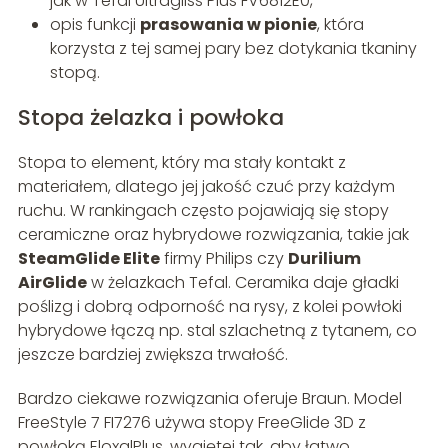
jak w Tefal Ultragliss Plus FV6812E0,
opis funkcji
prasowania w pionie
, która
korzysta z tej samej pary bez dotykania tkaniny
stopą.
Stopa żelazka i powłoka
Stopa to element, który ma stały kontakt z
materiałem, dlatego jej jakość czuć przy każdym
ruchu. W rankingach często pojawiają się stopy
ceramiczne oraz hybrydowe rozwiązania, takie jak
SteamGlide Elite
firmy Philips czy
Durilium
AirGlide
w żelazkach Tefal. Ceramika daje gładki
poślizg i dobrą odporność na rysy, z kolei powłoki
hybrydowe łączą np. stal szlachetną z tytanem, co
jeszcze bardziej zwiększa trwałość.
Bardzo ciekawe rozwiązania oferuje Braun. Model
FreeStyle 7 FI7276 używa stopy FreeGlide 3D z
powłoką EloxalPlus, wygiętej tak, aby łatwo