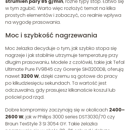
strumień pary 85 g/min
, różne typy stóp. Łatwo się
w tym zgubić. Warto więc rozłożyć temat na kilka
prostych elementów i zobaczyć, co realnie wpływa
na wygodę prasowania.
Moc i szybkość nagrzewania
Moc żelazka decyduje o tym, jak szybko stopa się
nagrzeje i jak stabilnie utrzymuje temperaturę przy
długim prasowaniu. Modele z czołówki, takie jak Tefal
Ultimate Pure FV9845 czy Gorenje SIH3200DB, oferują
nawet
3200 W
, dzięki czemu są gotowe do pracy
po kilkudziesięciu sekundach. Ta wartość jest
odczuwalna, gdy prasujesz kilkanaście koszul lub
pościel pod rząd.
Dobre kompromisy zaczynają się w okolicach
2400–
2600 W
, jak w Philips 3000 series DST3030/70 czy
Braun TexStyle 3 SI 3054 GY. Takie żelazka