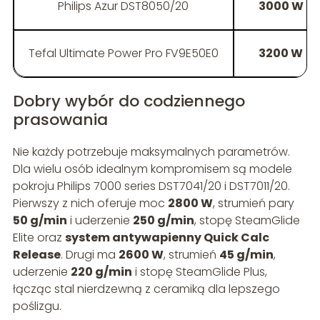
Philips Azur DST8050/20
3000 W
Tefal Ultimate Power Pro FV9E50E0
3200 W
Dobry wybór do codziennego
prasowania
Nie każdy potrzebuje maksymalnych parametrów.
Dla wielu osób idealnym kompromisem są modele
pokroju Philips 7000 series DST7041/20 i DST7011/20.
Pierwszy z nich oferuje moc
2800 W
, strumień pary
50 g/min
i uderzenie
250 g/min
, stopę SteamGlide
Elite oraz
system antywapienny Quick Calc
Release
. Drugi ma
2600 W
, strumień
45 g/min
,
uderzenie
220 g/min
i stopę SteamGlide Plus,
łącząc stal nierdzewną z ceramiką dla lepszego
poślizgu.