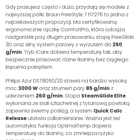
Gdy prasujesz często i dużo, przydają się modele z
najwyższej półki. Braun FreeStyle 7 FI7276 to jedna z
najciekawszych propozycji. Ma certyfikowaną
ergonomicznie rączkę ComfortPro, która odciąża
nadgarstek przy długim prasowaniu, stopę FreeGlide
3D oraz silny system parowy z wyrzutem do
250
g/min
. Tryb iCare dobiera temperaturę tak, aby
bezpiecznie prasować różne tkaniny bez ciągłego
kręcenia pokrętłem.
Philips Azur DST8050/20 stawia na bardzo wysoką
moc
3000 W
oraz strumień pary
85 g/min
z
uderzeniem
260 g/min
. Stopa
SteamGlide Elite
wykonana ze stali szlachetnej z tytanową powłoką
zapewnia świetny poślizg, a system
Quick Calc
Release
ułatwia odkamienianie. Ważna jest też
automatyka: funkcja OptimalTemp dopiera
temperaturę do tkaniny, co zmniejsza ryzyko