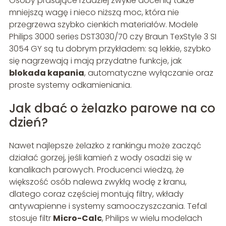
Osoby prasujące rzadziej zwykle docenią także
mniejszą wagę i nieco niższą moc, która nie
przegrzewa szybko cienkich materiałów. Modele
Philips 3000 series DST3030/70 czy Braun TexStyle 3 SI
3054 GY są tu dobrym przykładem: są lekkie, szybko
się nagrzewają i mają przydatne funkcje, jak
blokada kapania
, automatyczne wyłączanie oraz
proste systemy odkamieniania.
Jak dbać o żelazko parowe na co
dzień?
Nawet najlepsze żelazko z rankingu może zacząć
działać gorzej, jeśli kamień z wody osadzi się w
kanalikach parowych. Producenci wiedzą, że
większość osób nalewa zwykłą wodę z kranu,
dlatego coraz częściej montują filtry, wkłady
antywapienne i systemy samooczyszczania. Tefal
stosuje filtr
Micro-Calc
, Philips w wielu modelach