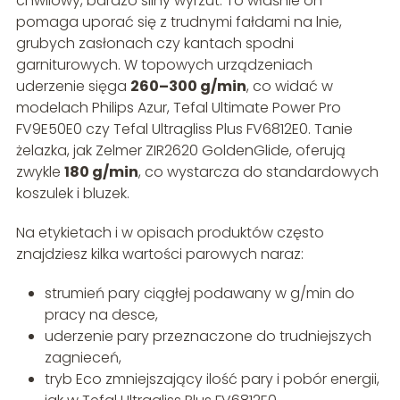
chwilowy, bardzo silny wyrzut. To właśnie on
pomaga uporać się z trudnymi fałdami na lnie,
grubych zasłonach czy kantach spodni
garniturowych. W topowych urządzeniach
uderzenie sięga
260–300 g/min
, co widać w
modelach Philips Azur, Tefal Ultimate Power Pro
FV9E50E0 czy Tefal Ultragliss Plus FV6812E0. Tanie
żelazka, jak Zelmer ZIR2620 GoldenGlide, oferują
zwykle
180 g/min
, co wystarcza do standardowych
koszulek i bluzek.
Na etykietach i w opisach produktów często
znajdziesz kilka wartości parowych naraz:
strumień pary ciągłej podawany w g/min do
pracy na desce,
uderzenie pary przeznaczone do trudniejszych
zagnieceń,
tryb Eco zmniejszający ilość pary i pobór energii,