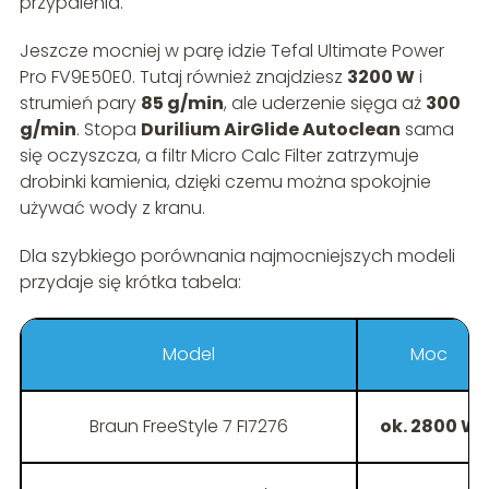
przypalenia.
Jeszcze mocniej w parę idzie Tefal Ultimate Power
Pro FV9E50E0. Tutaj również znajdziesz
3200 W
i
strumień pary
85 g/min
, ale uderzenie sięga aż
300
g/min
. Stopa
Durilium AirGlide Autoclean
sama
się oczyszcza, a filtr Micro Calc Filter zatrzymuje
drobinki kamienia, dzięki czemu można spokojnie
używać wody z kranu.
Dla szybkiego porównania najmocniejszych modeli
przydaje się krótka tabela:
Model
Moc
Braun FreeStyle 7 FI7276
ok. 2800 W