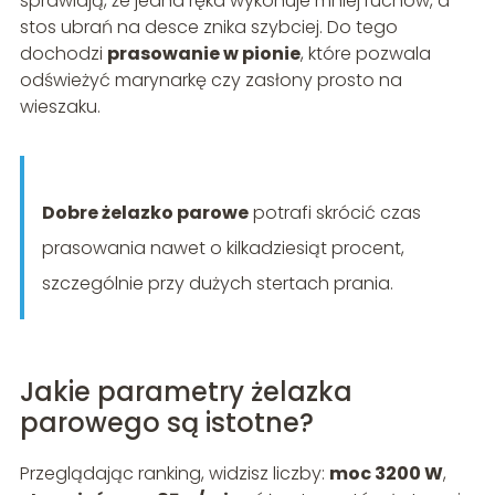
sprawiają, że jedna ręka wykonuje mniej ruchów, a
stos ubrań na desce znika szybciej. Do tego
dochodzi
prasowanie w pionie
, które pozwala
odświeżyć marynarkę czy zasłony prosto na
wieszaku.
Dobre żelazko parowe
potrafi skrócić czas
prasowania nawet o kilkadziesiąt procent,
szczególnie przy dużych stertach prania.
Jakie parametry żelazka
parowego są istotne?
Przeglądając ranking, widzisz liczby:
moc 3200 W
,