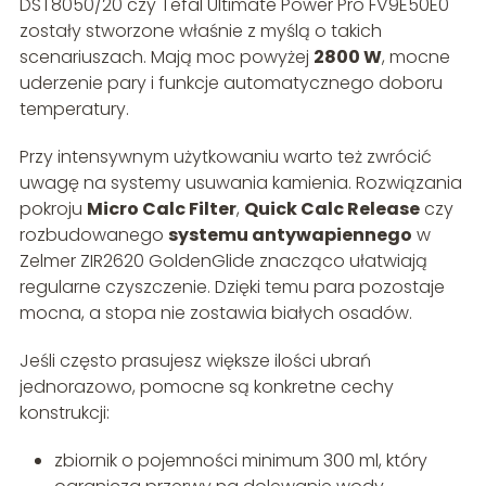
DST8050/20 czy Tefal Ultimate Power Pro FV9E50E0
zostały stworzone właśnie z myślą o takich
scenariuszach. Mają moc powyżej
2800 W
, mocne
uderzenie pary i funkcje automatycznego doboru
temperatury.
Przy intensywnym użytkowaniu warto też zwrócić
uwagę na systemy usuwania kamienia. Rozwiązania
pokroju
Micro Calc Filter
,
Quick Calc Release
czy
rozbudowanego
systemu antywapiennego
w
Zelmer ZIR2620 GoldenGlide znacząco ułatwiają
regularne czyszczenie. Dzięki temu para pozostaje
mocna, a stopa nie zostawia białych osadów.
Jeśli często prasujesz większe ilości ubrań
jednorazowo, pomocne są konkretne cechy
konstrukcji:
zbiornik o pojemności minimum 300 ml, który