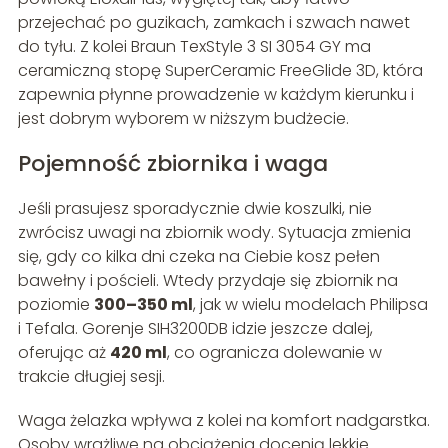
przejechać po guzikach, zamkach i szwach nawet
do tyłu. Z kolei Braun TexStyle 3 SI 3054 GY ma
ceramiczną stopę SuperCeramic FreeGlide 3D, która
zapewnia płynne prowadzenie w każdym kierunku i
jest dobrym wyborem w niższym budżecie.
Pojemność zbiornika i waga
Jeśli prasujesz sporadycznie dwie koszulki, nie
zwrócisz uwagi na zbiornik wody. Sytuacja zmienia
się, gdy co kilka dni czeka na Ciebie kosz pełen
bawełny i pościeli. Wtedy przydaje się zbiornik na
poziomie
300–350 ml
, jak w wielu modelach Philipsa
i Tefala. Gorenje SIH3200DB idzie jeszcze dalej,
oferując aż
420 ml
, co ogranicza dolewanie w
trakcie długiej sesji.
Waga żelazka wpływa z kolei na komfort nadgarstka.
Osoby wrażliwe na obciążenia docenią lekkie