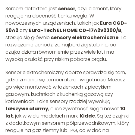
Sercem detektora jest
sensor
, czyli element, który
reaguje na obecność tlenku węgla. W
nowoczesnych urządzeniach, takich jak
Eura CGD-
50A2
czy
Eura-Tech EL HOME CD-17A2v2300/B
,
stosuje się głównie
sensory elektrochemiczne
. To
rozwiązanie uchodzi za najbardziej stabilne, bo
czujka działa równomiernie przez wiele lat i ma
wysoką czułość przy niskim poborze prądu.
Sensor elektrochemiczny dobrze sprawdza się tam,
gdzie zmienia się temperatura i wilgotność. Możesz
go więc montować w łazienkach z piecykiem
gazowym, kuchniach z kuchenką gazową czy
kotłowniach. Takie sensory rzadziej wywołują
fałszywe alarmy
, a ich żywotność sięga nawet
10
lat
, jak w wielu modelach marki
Kidde
. Są też czujniki
z dodatkowym sensorem półprzewodnikowym, który
reaguje na gaz ziemny lub LPG, co widać na