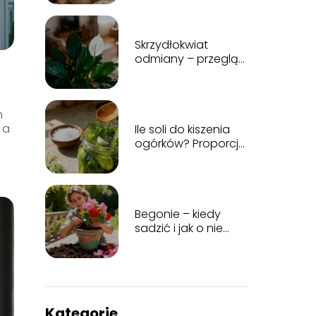
Skrzydłokwiat
odmiany – przegląd
najpopularniejszych
gatunków
m
 a
Ile soli do kiszenia
ogórków? Proporcje
idealnej zalewy
Begonie – kiedy
sadzić i jak o nie
dbać?
Kategorie