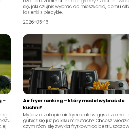
ia
czadem, zanim stanie się groźny? Zastanawias
się, jaki czujnik wybrać do mieszkania, domu al
łazienki z piecykie...
2026-05-15
g –
Air fryer ranking – który model wybrać do
kuchni?
znego
Myślisz o zakupie air fryera, ale w gąszczu mode
ekstu
gubisz się już po kilku minutach? Chcesz wiedzi
iej
czym różni się zwykła frytkownica beztłuszczo