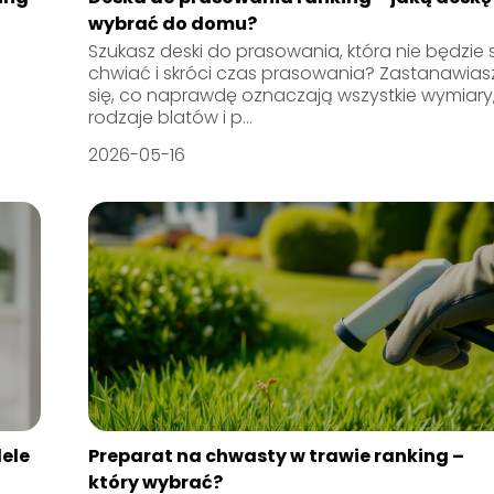
wybrać do domu?
Szukasz deski do prasowania, która nie będzie 
chwiać i skróci czas prasowania? Zastanawias
się, co naprawdę oznaczają wszystkie wymiary
rodzaje blatów i p...
2026-05-16
ele
Preparat na chwasty w trawie ranking –
który wybrać?