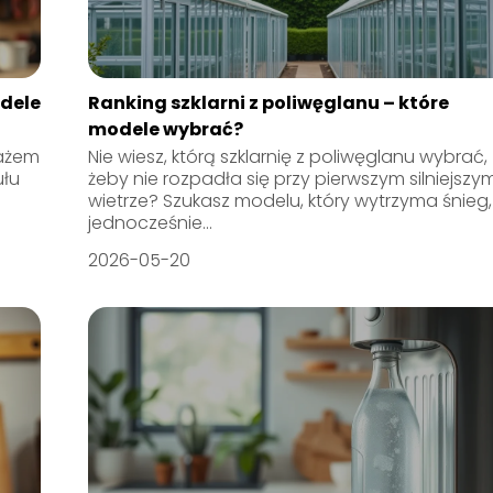
odele
Ranking szklarni z poliwęglanu – które
modele wybrać?
tażem
Nie wiesz, którą szklarnię z poliwęglanu wybrać,
ułu
żeby nie rozpadła się przy pierwszym silniejszy
wietrze? Szukasz modelu, który wytrzyma śnieg,
jednocześnie...
2026-05-20