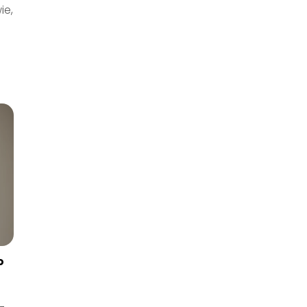
ie,
u
o