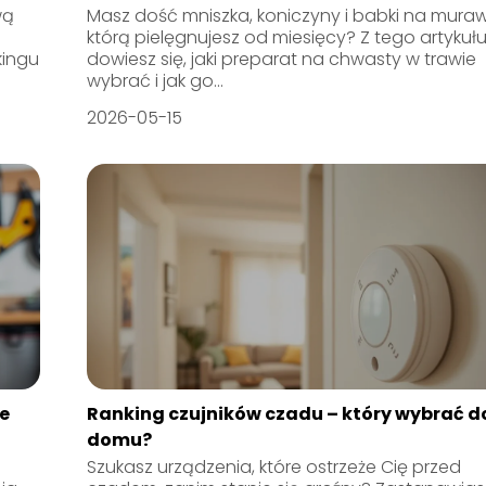
wą
Masz dość mniszka, koniczyny i babki na muraw
którą pielęgnujesz od miesięcy? Z tego artykuł
kingu
dowiesz się, jaki preparat na chwasty w trawie
wybrać i jak go...
2026-05-15
e
Ranking czujników czadu – który wybrać d
domu?
Szukasz urządzenia, które ostrzeże Cię przed