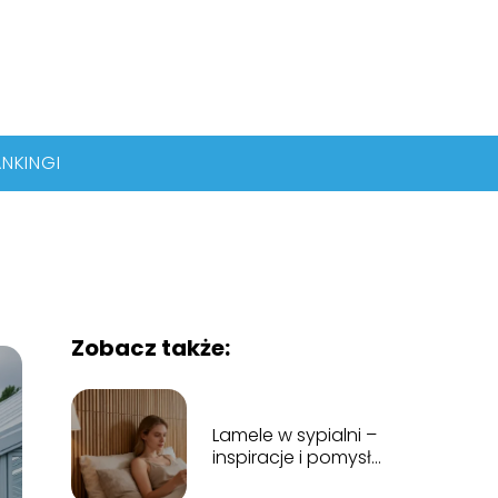
NKINGI
Zobacz także:
Lamele w sypialni –
inspiracje i pomysły
na aranżację