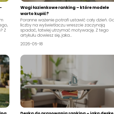
–
Wagi łazienkowe ranking – które modele
warto kupić?
ym
Poranne ważenie potrafi ustawić cały dzień. G
ego,
liczby na wyświetlaczu wreszcie zaczynają
? Z
spadać, łatwiej utrzymać motywację. Z tego
artykułu dowiesz się, jaka...
2026-05-18
ing
Deska do prasowania ranking – jaką deskę