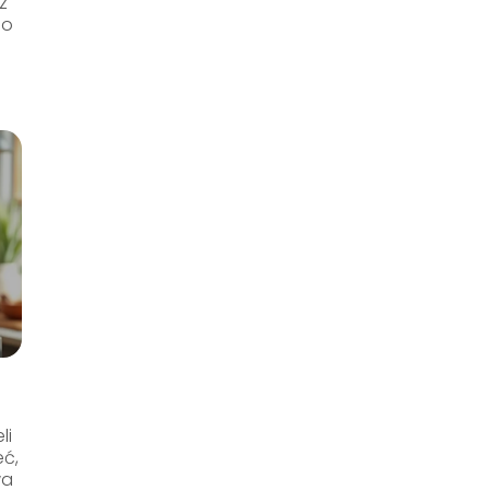
z
bo
li
eć,
wa