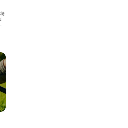
się
z
,