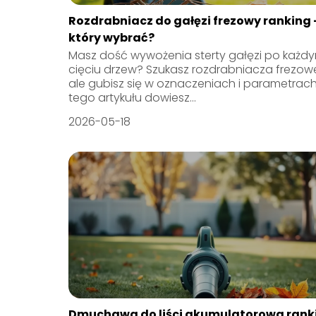
Rozdrabniacz do gałęzi frezowy ranking 
który wybrać?
Masz dość wywożenia sterty gałęzi po każd
cięciu drzew? Szukasz rozdrabniacza frezow
ale gubisz się w oznaczeniach i parametrach
tego artykułu dowiesz...
2026-05-18
Dmuchawa do liści akumulatorowa rank