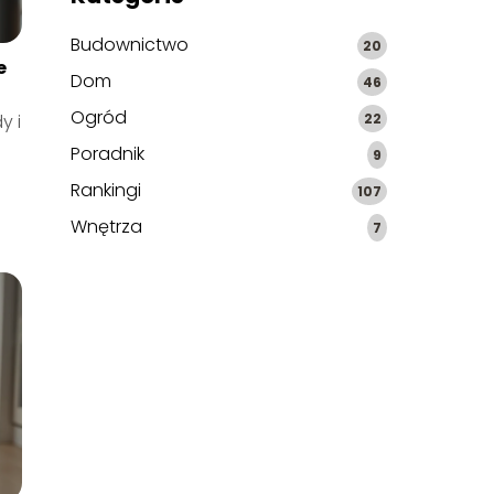
Budownictwo
20
e
Dom
46
Ogród
22
y i
Poradnik
9
Rankingi
107
Wnętrza
7