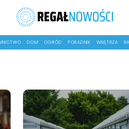
WNICTWO
DOM
OGRÓD
PORADNIK
WNĘTRZA
RA